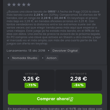
★
★
★
★
★
¿Buscas una clave barata de
GRIS
? A fecha de 9 ago 2026 la clave
más barata cuesta
2,28 €
en G2Play. Comparamos 36 ofertas de 19
tiendas, con un rango de
2,28 €
a
20,44 €
. En keyshops el precio
más bajo es 2,28 €, en tiendas oficiales arranca en 3,25 €. Con
tantos vendedores la distancia entre los extremos suele ser de
varias veces, así que elegir tienda pesa más aquí que esperar a
unas rebajas. Este juego ya ha estado más barato, en el 96% de los
días con datos. Una alerta de precio te avisará de la próxima bajada.
En PC compras una clave que activas en Steam u otro cliente, y aquí
el mercado es el más amplio, con más de una cuarta parte de los
juegos con oferta en keyshop.
Lanzamiento: 13 dic 2018
Devolver Digital
Nomada Studio
Action
OFFICIAL
KEYSHOPS
3,25 €
2,28 €
-75%
-84%
Comprar ahora
En keyshops, estuvo más barato en el 96% de los días con