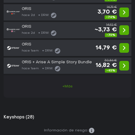
14,79 €
GRIS
3,70 €
hace 2d
DRM:
-74%
14,92 €
GRIS
~3,73 €
hace 2d
DRM:
-75%
GRIS
14,79 €
hace 1sem
DRM:
30,86 €
GRIS + Arise A Simple Story Bundle
16,82 €
hace 1sem
DRM:
-45%
+Más
Keyshops (28)
Información de riesgo: