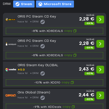
DRM:
Steam
Microsoft Store
14,79 €
GRIS PC Steam CD Key
2,28 €
hace 1d
DRM:
-84%
copy
-8% with XD8DEALS
14,79 €
GRIS PC Steam CD Key
2,28 €
hace 1d
DRM:
-84%
copy
-8% with XD8DEALS
GRIS Steam Key GLOBAL
14,79 €
2,43 €
★
5.0
hace 1d
DRM:
-83%
copy
-10% with XDD10
14,79 €
Gris Global (Steam)
2,44 €
hace 1d
DRM:
-83%
copy
-9% with XDDeals