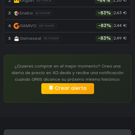
2,28 €
2
Kinguin
-84%
KEYSHOP
2,43 €
3
Eneba
-83%
KEYSHOP
2,44 €
4
GAMIVO
-83%
KEYSHOP
2,49 €
5
Gameseal
-83%
KEYSHOP
¿Quieres comprar en el mejor momento? Crea una
alerta de precio en XD.deals y recibe una notificación
cuando GRIS alcance su próximo mínimo histórico.
Crear alerta