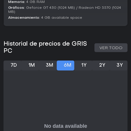
Memoria:
4 GB RAM
profunda y presentación impecable en plataformas como
Gráficos:
Geforce GT 430 (1024 MB) / Radeon HD 5570 (1024
Steam. Las reseñas resaltan su valor como experiencia
MB)
corta e impactante, aunque algunos señalan que el
Almacenamiento:
4 GB available space
gameplay puede resultar simple o frustrante en ciertas
secciones de platforming. A 2026, el juego se mantiene en
su estado original sin grandes actualizaciones ni
temporadas, lo que lo convierte en una opción estable
para quienes buscan títulos narrativos. Es ideal para
Historial de precios de GRIS
jugadores que prefieren aventuras reflexivas y sin estrés
VER TODO
PC
por encima de la acción intensa, y su accesibilidad atrae a
un público amplio. Si te gustan los juegos que priorizan
emoción y estética, GRIS brinda una sesión memorable y
7D
1M
3M
6M
1Y
2Y
3Y
valiosa.