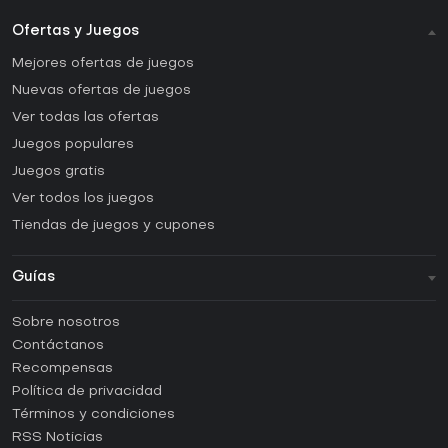
Ofertas y Juegos
Mejores ofertas de juegos
Nuevas ofertas de juegos
Ver todas las ofertas
Juegos populares
Juegos gratis
Ver todos los juegos
Tiendas de juegos y cupones
Guías
FAQ
Sobre nosotros
Guías y tutoriales
Contáctanos
¿Cómo activar una CD Key de Steam?
Recompensas
¿Cómo activar una CD Key de Epic Games?
Política de privacidad
Términos y condiciones
¿Cómo activar una CD Key de GOG?
RSS Noticias
¿Cómo activar una CD Key de Ubisoft Connect?