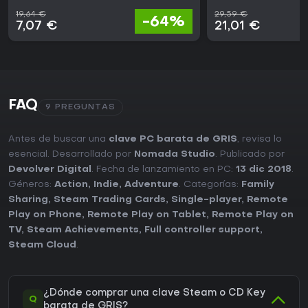
19,64 €
29,59 €
-64%
7,07 €
21,01 €
FAQ
9 PREGUNTAS
Antes de buscar una
clave PC barata de GRIS
, revisa lo
esencial. Desarrollado por
Nomada Studio
. Publicado por
Devolver Digital
. Fecha de lanzamiento en PC:
13 dic 2018
.
Géneros:
Action
,
Indie
,
Adventure
. Categorías:
Family
Sharing
,
Steam Trading Cards
,
Single-player
,
Remote
Play on Phone
,
Remote Play on Tablet
,
Remote Play on
TV
,
Steam Achievements
,
Full controller support
,
Steam Cloud
.
¿Dónde comprar una clave Steam o CD Key
Q
barata de GRIS?