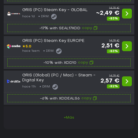
14,79 €
GRIS (PC) Steam Key - GLOBAL
~2,49 €
hace 1d
DRM:
-83%
copy
-17% with SEAL17XDD
GRIS (PC) Steam Key EUROPE
14,79 €
2,51 €
★
5.0
hace 1sem
DRM:
-83%
copy
-10% with XDD10
GRIS (Global) (PC / Mac) - Steam -
14,79 €
Digital Key
2,57 €
-82%
hace 11h
DRM:
copy
-6% with XDDEALS6
+Más