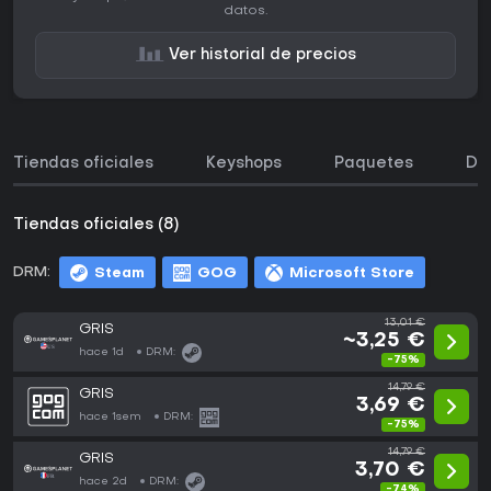
datos.
Ver historial de precios
Tiendas oficiales
Keyshops
Paquetes
DL
Tiendas oficiales (8)
DRM:
Steam
GOG
Microsoft Store
13,01 €
GRIS
~3,25 €
hace 1d
DRM:
-75%
14,79 €
GRIS
3,69 €
hace 1sem
DRM:
-75%
14,79 €
GRIS
3,70 €
hace 2d
DRM:
-74%