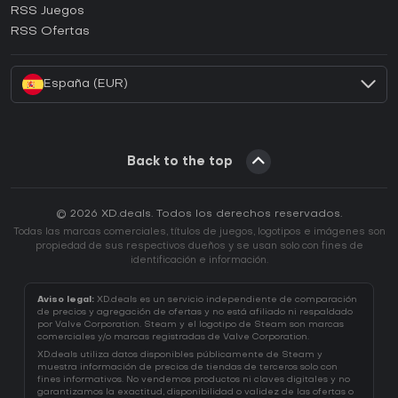
RSS Juegos
¿Cómo activar una CD Key de EA App?
RSS Ofertas
¿Cómo activar una CD Key de Battle.net?
España (EUR)
Back to the top
© 2026 XD.deals. Todos los derechos reservados.
Todas las marcas comerciales, títulos de juegos, logotipos e imágenes son
propiedad de sus respectivos dueños y se usan solo con fines de
identificación e información.
Aviso legal:
XD.deals es un servicio independiente de comparación
de precios y agregación de ofertas y no está afiliado ni respaldado
por Valve Corporation. Steam y el logotipo de Steam son marcas
comerciales y/o marcas registradas de Valve Corporation.
XD.deals utiliza datos disponibles públicamente de Steam y
muestra información de precios de tiendas de terceros solo con
fines informativos. No vendemos productos ni claves digitales y no
garantizamos la exactitud, disponibilidad o validez de las ofertas o