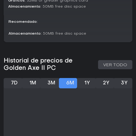
Gráficos:
32MB or greater graphics card
Almacenamiento:
50MB free disc space
Recomendado:
Almacenamiento:
50MB free disc space
Historial de precios de
VER TODO
Golden Axe II PC
7D
1M
3M
6M
1Y
2Y
3Y