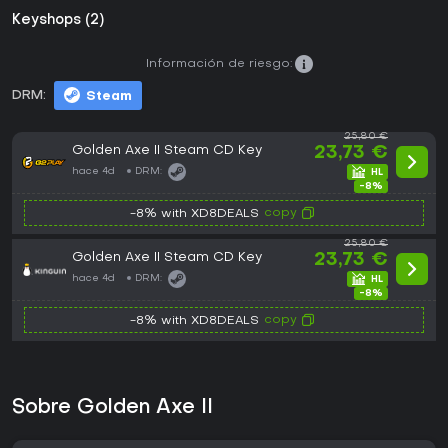
Keyshops (2)
Información de riesgo:
DRM:
Steam
25,80 €
Golden Axe II Steam CD Key
23,73 €
hace 4d
DRM:
-8%
copy
-8% with XD8DEALS
25,80 €
Golden Axe II Steam CD Key
23,73 €
hace 4d
DRM:
-8%
copy
-8% with XD8DEALS
Sobre Golden Axe II