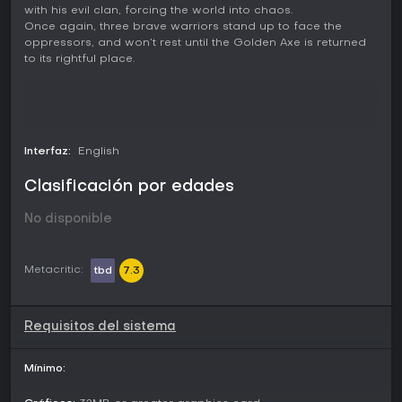
with his evil clan, forcing the world into chaos.
Once again, three brave warriors stand up to face the
oppressors, and won’t rest until the Golden Axe is returned
to its rightful place.
Interfaz:
English
Clasificación por edades
No disponible
Metacritic:
tbd
7.3
Requisitos del sistema
Mínimo: