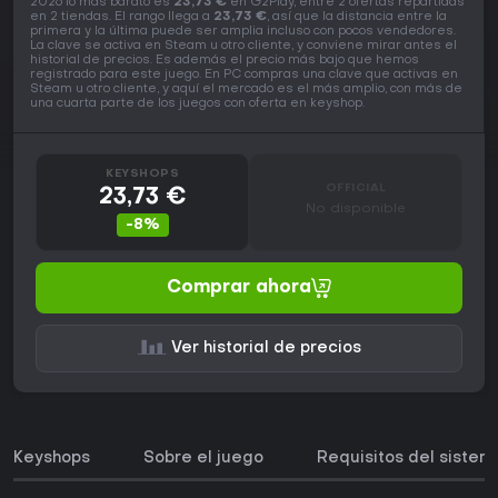
2026 lo más barato es
23,73 €
en G2Play, entre 2 ofertas repartidas
en 2 tiendas. El rango llega a
23,73 €
, así que la distancia entre la
primera y la última puede ser amplia incluso con pocos vendedores.
La clave se activa en Steam u otro cliente, y conviene mirar antes el
historial de precios. Es además el precio más bajo que hemos
registrado para este juego. En PC compras una clave que activas en
Steam u otro cliente, y aquí el mercado es el más amplio, con más de
una cuarta parte de los juegos con oferta en keyshop.
KEYSHOPS
OFFICIAL
23,73 €
No disponible
-8%
Comprar ahora
Ver historial de precios
Keyshops
Sobre el juego
Requisitos del sistem