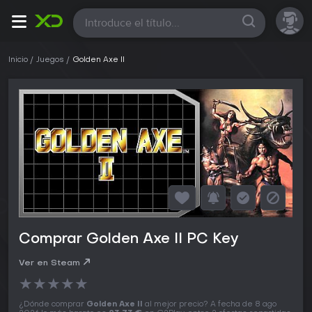
Todas
Inicio
Juegos
Golden Axe II
Comprar Golden Axe II PC Key
Ver en Steam
★
★
★
★
★
¿Dónde comprar
Golden Axe II
al mejor precio? A fecha de 8 ago