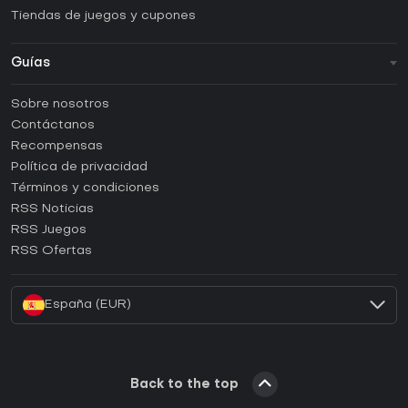
Tiendas de juegos y cupones
Guías
FAQ
Sobre nosotros
Guías y tutoriales
Contáctanos
¿Cómo activar una CD Key de Steam?
Recompensas
¿Cómo activar una CD Key de Epic Games?
Política de privacidad
Términos y condiciones
¿Cómo activar una CD Key de GOG?
RSS Noticias
¿Cómo activar una CD Key de Ubisoft Connect?
RSS Juegos
¿Cómo activar una CD Key de EA App?
RSS Ofertas
¿Cómo activar una CD Key de Battle.net?
España (EUR)
Back to the top