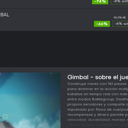
-74%
-8% wi
OBAL
14,79 €
-66%
-8% wi
Gimbal - sobre el ju
Construye naves con 142 piezas
para dominar en la acción multi
batallas en tiempo real con más 
entre modos Battlegroup, Deathm
propios servidores y comparte 
impulsado por física de cuerpos
recompensas y dinero permite p
velocidad, durabilidad, manejo o
ofrece acceso completo sin cost