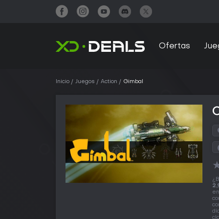
Ofertas
Jue
Inicio
Juegos
Action
Gimbal
¿B
2,
en
co
co
dí
cl