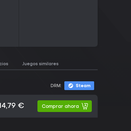
cios
Juegos similares
DRM:
Steam
14,79 €
Comprar ahora