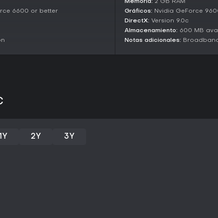
Memoria:
2 GB RAM
rce 6600 or better
Gráficos:
Nvidia GeForce 9600
DirectX:
Version 9.0c
Almacenamiento:
600 MB avai
on
Notas adicionales:
Broadband 
C
1Y
2Y
3Y