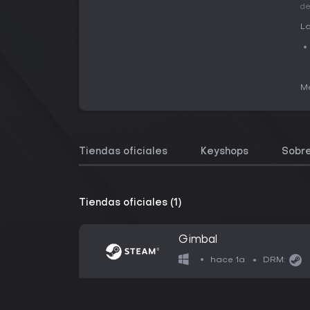
de
La
Me
Tiendas oficiales
Keyshops
Sobre
Tiendas oficiales (1)
Gimbal
hace 1a
DRM: