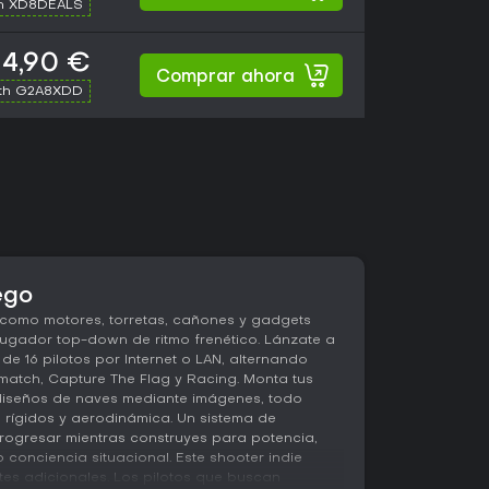
th XD8DEALS
4,90 €
Comprar ahora
th G2A8XDD
ego
 como motores, torretas, cañones y gadgets
jugador top-down de ritmo frenético. Lánzate a
de 16 pilotos por Internet o LAN, alternando
atch, Capture The Flag y Racing. Monta tus
diseños de naves mediante imágenes, todo
 rígidos y aerodinámica. Un sistema de
rogresar mientras construyes para potencia,
 conciencia situacional. Este shooter indie
es adicionales. Los pilotos que buscan