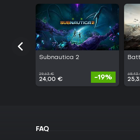
Subnautica 2
Batt
29,63 €
68,43
-19%
24,00 €
25,
FAQ