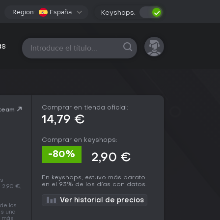
Region:
España
Keyshops:
Todas las plataformas
as
Comprar en tienda oficial:
Steam
14,79 €
Comprar en keyshops:
-80%
2,90 €
En keyshops, estuvo más barato
es
en el 93% de los días con datos.
 2,90 €,
Ver historial de precios
de los
as una
n más