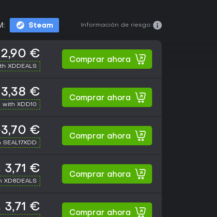
Información de riesgo:
M:
Steam
2,90 €
Comprar ahora
ith XDDEALS
3,38 €
Comprar ahora
 with XDD10
3,70 €
Comprar ahora
h SEAL17XDD
3,71 €
€
Comprar ahora
th XD8DEALS
3,71 €
€
Comprar ahora