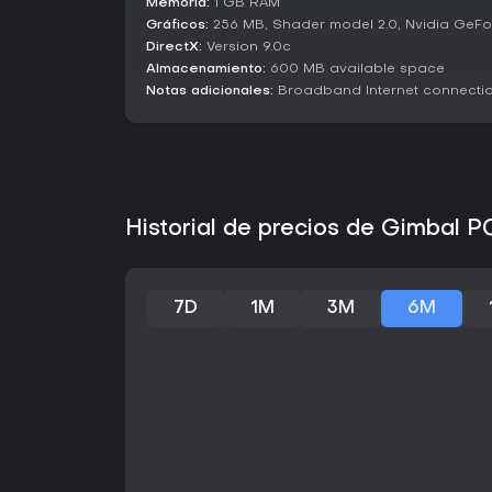
Memoria:
1 GB RAM
Gráficos:
256 MB, Shader model 2.0, Nvidia GeFo
DirectX:
Version 9.0c
Almacenamiento:
600 MB available space
Notas adicionales:
Broadband Internet connecti
Historial de precios de Gimbal P
7D
1M
3M
6M