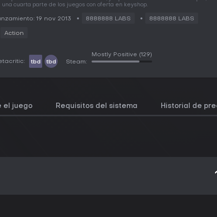
 una cuarta parte de los juegos con oferta en keyshop.
nzamiento: 19 nov 2013
8888888 LABS
8888888 LABS
Action
Mostly Positive
(129)
tacritic:
tbd
tbd
Steam:
 el juego
Requisitos del sistema
Historial de pre