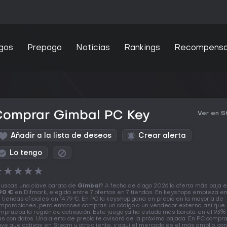
gos
Prepago
Noticias
Rankings
Recompens
Comprar Gimbal PC Key
Ver en 
Añadir a la lista de deseos
Crear alerta
Lo tengo
★
★
★
★
★
uscas una clave barata de
Gimbal
? A fecha de 6 ago 2026 la oferta más baja 
90 €
en Difmark, elegida entre 7 ofertas en 7 tiendas. En keyshops empieza en
 tiendas oficiales en 14,79 €. En PC la keyshop gana en precio en la mayoría de
mparaciones, pero entonces compras un código a un vendedor externo, así que
mprueba la región de activación. Este juego ya ha estado más barato, en el 93% 
as con datos. Una alerta de precio te avisará de la próxima bajada. En PC compr
ave que activas en Steam u otro cliente, y aquí el mercado es el más amplio, co