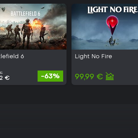
lefield 6
Light No Fire
 €
-63%
99,99 €
32 €