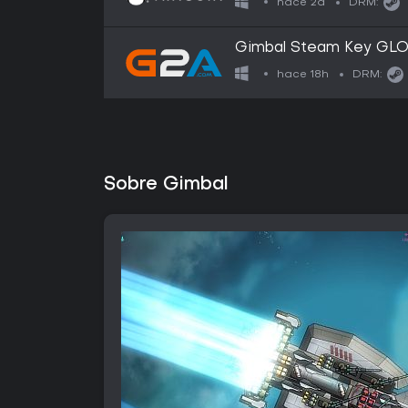
hace 2d
DRM:
Gimbal Steam Key GL
hace 18h
DRM:
Sobre Gimbal