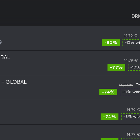
DR
14,79 €
-80%
-15% w
OBAL
14,79 €
-77%
-10%
y - GLOBAL
~
14,79 €
-74%
-17% wit
14,79 
-74%
-8% wi
14,79 