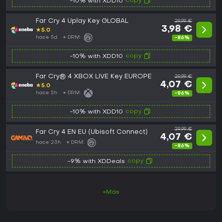
copy
-10% with XDD10
Far Cry 4 Uplay Key GLOBAL
29,99 €
3,98 €
★
5.0
hace 5d
DRM:
-86%
copy
-10% with XDD10
Far Cry® 4 XBOX LIVE Key EUROPE
29,99 €
4,07 €
★
5.0
hace 5h
DRM:
-86%
copy
-10% with XDD10
29,99 €
Far Cry 4 EN EU (Ubisoft Connect)
4,07 €
hace 23h
DRM:
-86%
copy
-9% with XDDeals
+Más