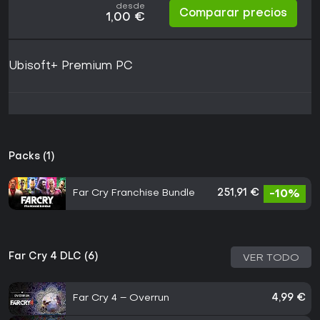
desde
Comparar precios
1,00 €
Ubisoft+ Premium PC
Packs (1)
Far Cry Franchise Bundle
251,91 €
-10%
Far Cry 4 DLC (6)
VER TODO
Far Cry 4 – Overrun
4,99 €