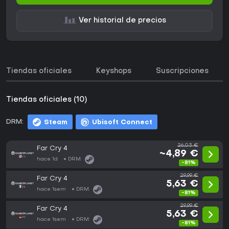
Ver historial de precios
Tiendas oficiales
Keyshops
Suscripciones
Tiendas oficiales (10)
DRM:
Steam
Ubisoft Connect
26,03 €
Far Cry 4
~4,89 €
hace 1d
DRM:
-81%
29,99 €
Far Cry 4
5,63 €
hace 1sem
DRM:
-81%
29,99 €
Far Cry 4
5,63 €
hace 1sem
DRM:
-81%