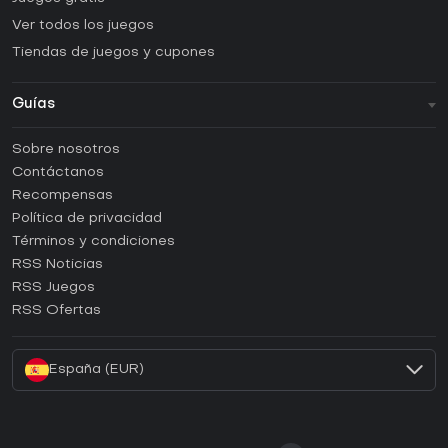
Ver todos los juegos
Tiendas de juegos y cupones
Guías
FAQ
Sobre nosotros
Guías y tutoriales
Contáctanos
¿Cómo activar una CD Key de Steam?
Recompensas
¿Cómo activar una CD Key de Epic Games?
Política de privacidad
Términos y condiciones
¿Cómo activar una CD Key de GOG?
RSS Noticias
¿Cómo activar una CD Key de Ubisoft Connect?
RSS Juegos
¿Cómo activar una CD Key de EA App?
RSS Ofertas
¿Cómo activar una CD Key de Battle.net?
España (EUR)