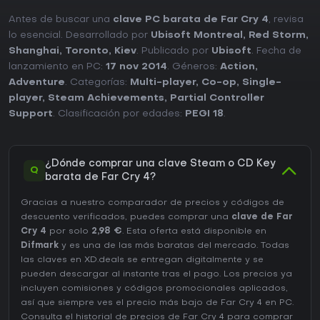
Antes de buscar una
clave PC barata de Far Cry 4
, revisa
lo esencial. Desarrollado por
Ubisoft Montreal, Red Storm,
Shanghai, Toronto, Kiev
. Publicado por
Ubisoft
. Fecha de
lanzamiento en PC:
17 nov 2014
. Géneros:
Action
,
Adventure
. Categorías:
Multi-player
,
Co-op
,
Single-
player
,
Steam Achievements
,
Partial Controller
Support
. Clasificación por edades:
PEGI 18
.
¿Dónde comprar una clave Steam o CD Key
Q
barata de Far Cry 4?
Gracias a nuestro comparador de precios y códigos de
descuento verificados, puedes comprar una
clave de Far
Cry 4
por solo
2,98 €
. Esta oferta está disponible en
Difmark
y es una de las más baratas del mercado. Todas
las claves en XD.deals se entregan digitalmente y se
pueden descargar al instante tras el pago. Los precios ya
incluyen comisiones y códigos promocionales aplicados,
así que siempre ves el precio más bajo de Far Cry 4 en
PC
.
Consulta el
historial de precios de Far Cry 4
para comprar