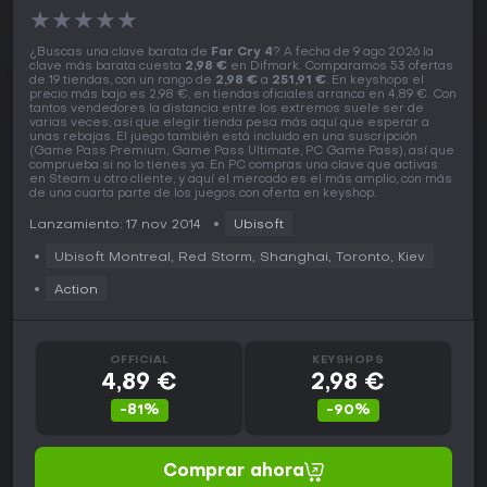
★
★
★
★
★
¿Buscas una clave barata de
Far Cry 4
? A fecha de 9 ago 2026 la
clave más barata cuesta
2,98 €
en Difmark. Comparamos 53 ofertas
de 19 tiendas, con un rango de
2,98 €
a
251,91 €
. En keyshops el
precio más bajo es 2,98 €, en tiendas oficiales arranca en 4,89 €. Con
tantos vendedores la distancia entre los extremos suele ser de
varias veces, así que elegir tienda pesa más aquí que esperar a
unas rebajas. El juego también está incluido en una suscripción
(Game Pass Premium, Game Pass Ultimate, PC Game Pass), así que
comprueba si no lo tienes ya. En PC compras una clave que activas
en Steam u otro cliente, y aquí el mercado es el más amplio, con más
de una cuarta parte de los juegos con oferta en keyshop.
Lanzamiento: 17 nov 2014
Ubisoft
Ubisoft Montreal, Red Storm, Shanghai, Toronto, Kiev
Action
OFFICIAL
KEYSHOPS
4,89 €
2,98 €
-81%
-90%
Comprar ahora