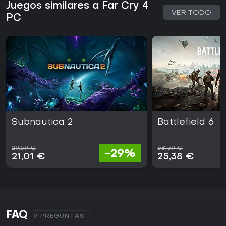
Juegos similares a Far Cry 4
VER TODO
PC
Subnautica 2
Battlefield 6
29,59 €
68,59 €
-29%
21,01 €
25,38 €
FAQ
9 PREGUNTAS