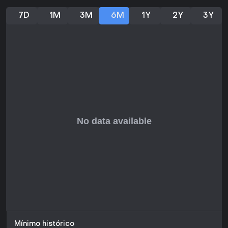
7D
1M
3M
6M
1Y
2Y
3Y
Mínimo histórico