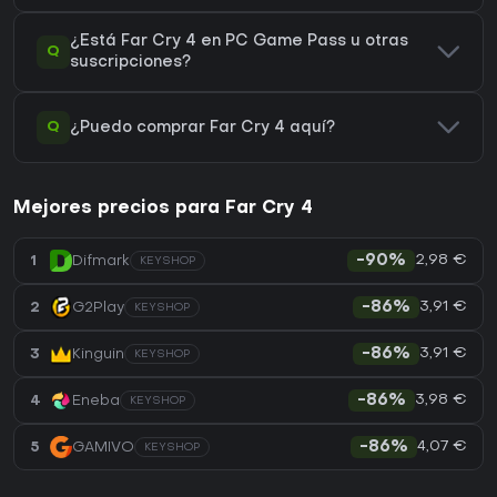
¿Está Far Cry 4 en PC Game Pass u otras
Q
suscripciones?
Q
¿Puedo comprar Far Cry 4 aquí?
Mejores precios para Far Cry 4
2,98 €
1
Difmark
-90%
KEYSHOP
3,91 €
2
G2Play
-86%
KEYSHOP
3,91 €
3
Kinguin
-86%
KEYSHOP
3,98 €
4
Eneba
-86%
KEYSHOP
4,07 €
5
GAMIVO
-86%
KEYSHOP