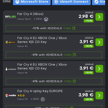
DRM:
Microsoft Store
Ubisoft Connect
Ste
29,99 €
Far Cry 4 (Xbox)
2,98 €
hace 1sem
DRM:
-90%
copy
-15% with XDDEALS
Far Cry 4 EU XBOX One / Xbox
29,99 €
3,91 €
Series X|S CD Key
-86%
hace 4h
copy
-8% with XD8DEALS
Far Cry 4 EU XBOX One / Xbox
29,99 €
3,91 €
Series X|S CD Key
-86%
hace 4h
copy
-8% with XD8DEALS
Far Cry 4 Uplay Key EUROPE
29,99 €
3,98 €
★
5.0
hace 5h
DRM:
-86%