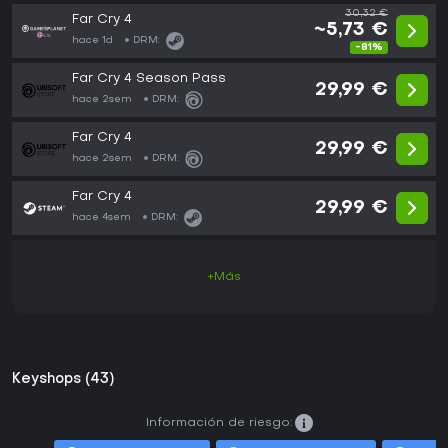
30,32 €
Far Cry 4
~5,73 €
hace 1d
DRM:
-81%
Far Cry 4 Season Pass
29,99 €
hace 2sem
DRM:
Far Cry 4
29,99 €
hace 2sem
DRM:
Far Cry 4
29,99 €
hace 4sem
DRM:
+Más
Keyshops (43)
Información de riesgo: