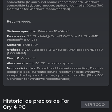
visiones opuestas obligan a elecciones que definen el final
compatible (5.1 surround sound recommended); Windows-
de la historia.
compatible keyboard, mouse, optional controller (Xbox 360
Controller for Windows recommended)
Mecánicas como eventos de karma premian ayudar a
civiles o animales con respaldo en combates. Encuentros
Recomendado:
aleatorios, como patrullas enemigas o ataques de
animales, mantienen el mundo abierto vivo e impredecible.
Sistema operativo:
Windows 10 (64-bit)
¿Merece la pena?
Procesador:
2.6 GHz Intel® Core™ i5-750 or 3.2 GHz AMD
Phenom™ II X4 955
Far Cry 4
sigue vigente para fans de FPS de mundo
Memoria:
4 GB RAM
abierto, sobre todo si valoras el gameplay emergente y las
Gráficos:
NVIDIA GeForce GTX 460 or AMD Radeon HD5850
interacciones ambientales. La recepción es sólida, con 85
(1 GB VRAM)
en Metacritic de 83 críticas y 7.7 de usuarios en 3.542
DirectX:
Version 11
valoraciones. En Steam, luce Very Positive con 81% de
Almacenamiento:
30 GB available space
reseñas positivas de 23.398 en inglés.
Notas adicionales:
Broadband Internet connection; DirectX-
compatible (5.1 surround sound recommended); Windows-
Si te gustan los juegos que premian la experimentación en
compatible keyboard, mouse, optional controller (Xbox 360
combate y exploración sin rutas lineales estrictas, este
Controller for Windows recommended)
cumple. Resulta ideal para co-op, aunque el multijugador
ha menguado desde el lanzamiento. Sin actualizaciones ni
temporadas en 2026, es un paquete completo perfecto
para partidas en solitario o dúo en PC.
Historial de precios de Far
VER TODO
Cry 4 PC