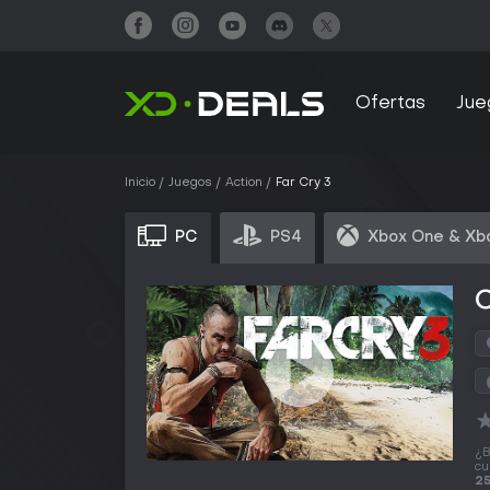
Ofertas
Jue
Inicio
Juegos
Action
Far Cry 3
PC
PS4
Xbox One & Xb
C
¿B
cu
25