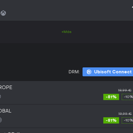
+Más
DRM:
Ubisoft Connect
UROPE
19,99 €
-81%
-10%
LOBAL
19,99 €
-81%
-10%