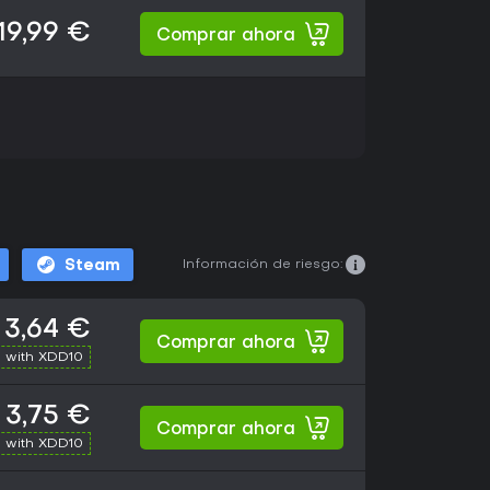
19,99 €
Comprar ahora
Información de riesgo:
Steam
3,64 €
Comprar ahora
 with XDD10
3,75 €
Comprar ahora
 with XDD10