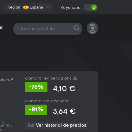
Region:
España
Keyshops:
Todas las plataformas
as
Comprar en tienda oficial:
Steam
-76%
4,10 €
Comprar en keyshops:
-81%
3,64 €
ata
Ver historial de precios
,64 €
a
en