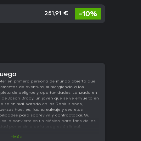
-10%
251,91 €
 juego
ter en primera persona de mundo abierto que
elementos de aventura, sumergiendo a los
repleta de peligros y oportunidades. Lanzado en
iel de Jason Brody, un joven que se ve envuelto en
e salen mal. Varado en las Rook Islands,
uerzas hostiles, fauna salvaje y secretos
bilidades para sobrevivir y contraatacar. Su
es lo convierte en un clásico para fans de los
dad por encima de la progresión lineal.
+Más