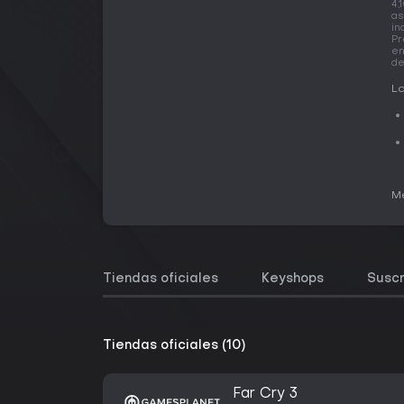
4,
as
in
Pr
en
de
La
Me
Tiendas oficiales
Keyshops
Suscr
Tiendas oficiales (10)
Far Cry 3