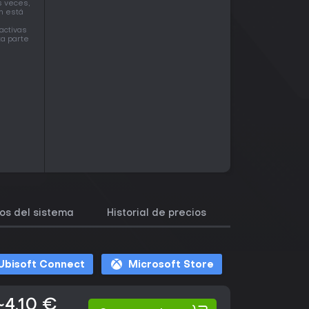
s veces,
n está
activas
ta parte
os del sistema
Historial de precios
Juegos simila
Ubisoft Connect
Microsoft Store
~4,10 €