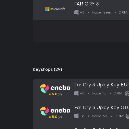
FAR CRY 3
hace 1sem
+5
DRM:
Keyshops (29)
Far Cry 3 Uplay Key E
hace 1d
+5
DRM:
★
5.0
(2)
Far Cry 3 Uplay Key G
hace 6h
+5
DRM:
★
5.0
(2)