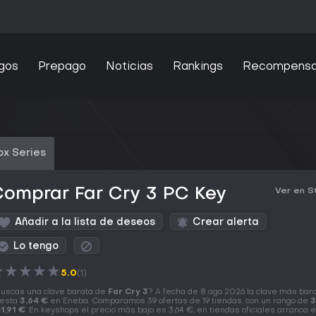
gos
Prepago
Noticias
Rankings
Recompens
ox Series
omprar Far Cry 3 PC Key
Ver en 
Añadir a la lista de deseos
Crear alerta
Lo tengo
★
★
★
★
★
5.0
(1)
uscas una clave barata de
Far Cry 3
? A fecha de 8 ago 2026 la clave más bar
esta
3,64 €
en Eneba. Comparamos 39 ofertas de 19 tiendas, con un rango de
3
1,91 €
. En keyshops el precio más bajo es 3,64 €, en tiendas oficiales arranca 