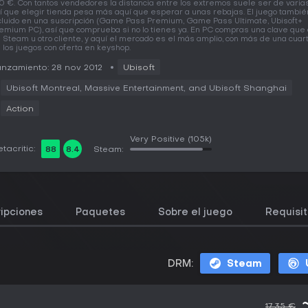
10 €. Con tantos vendedores la distancia entre los extremos suele ser de varia
í que elegir tienda pesa más aquí que esperar a unas rebajas. El juego tambié
cluido en una suscripción (Game Pass Premium, Game Pass Ultimate, Ubisoft+
emium PC), así que comprueba si no lo tienes ya. En PC compras una clave que 
 Steam u otro cliente, y aquí el mercado es el más amplio, con más de una cuar
 los juegos con oferta en keyshop.
nzamiento: 28 nov 2012
Ubisoft
Ubisoft Montreal, Massive Entertainment, and Ubisoft Shanghai
Action
Very Positive
(105k)
tacritic:
88
8.4
Steam:
ipciones
Paquetes
Sobre el juego
Requisit
DRM:
Steam
17,35 €