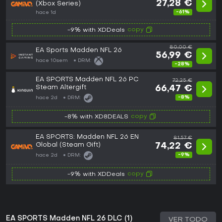
27,28 €
(Xbox Series)
-61%
hace 1d
copy
-9% with XDDeals
80,00 €
EA Sports Madden NFL 26
56,99 €
hace 10sem
DRM:
-28%
EA SPORTS Madden NFL 26 PC
72,25 €
Steam Altergift
66,47 €
-8%
hace 2d
DRM:
copy
-8% with XD8DEALS
EA SPORTS: Madden NFL 26 EN
81,57 €
Global (Steam Gift)
74,22 €
-9%
hace 2d
DRM:
copy
-9% with XDDeals
EA SPORTS Madden NFL 26 DLC (1)
VER TODO