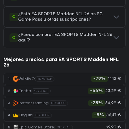
¿Está EA SPORTS Madden NFL 26 en PC
Q
Game Pass u otras suscripciones?
¿Puedo comprar EA SPORTS Madden NFL 26
Q
aquí?
Mejores precios para EA SPORTS Madden NFL
26
14,12 €
1
GAMIVO
-79%
KEYSHOP
23,39 €
2
Eneba
-66%
KEYSHOP
56,99 €
3
Instant Gaming
-28%
KEYSHOP
66,47 €
4
Kinguin
-8%
KEYSHOP
69,99 €
5
Epic Games Store
OFFICIAL