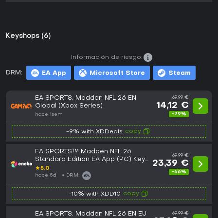
Keyshops (6)
Información de riesgo:
DRM:
EA App
Microsoft Store
Steam
EA SPORTS: Madden NFL 26 EN
69,99 €
14,12 €
Global (Xbox Series)
-79%
hace 1sem
copy
-9% with XDDeals
EA SPORTS™ Madden NFL 26
69,99 €
Standard Edition EA App (PC) Key
23,39 €
EUROPE
★
5.0
-66%
hace 5d
DRM:
copy
-10% with XDD10
EA SPORTS: Madden NFL 26 EN EU
69,99 €