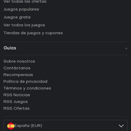
Ver todas las ofertas
Juegos populares
Juegos gratis
Ver todos los juegos
Tiendas de juegos y cupones
Guías
FAQ
Sobre nosotros
Guías y tutoriales
Contáctanos
¿Cómo activar una CD Key de Steam?
Recompensas
¿Cómo activar una CD Key de Epic Games?
Política de privacidad
Términos y condiciones
¿Cómo activar una CD Key de GOG?
RSS Noticias
¿Cómo activar una CD Key de Ubisoft Connect?
RSS Juegos
¿Cómo activar una CD Key de EA App?
RSS Ofertas
¿Cómo activar una CD Key de Battle.net?
España (EUR)