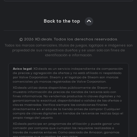
Back to the top
© 2026 XD.deals. Todos los derechos reservados.
Todas las marcas comerciales, títulos de juegos, logotipos e imágenes son
propiedad de sus respectivos dueños y se usan solo con fines de
identificación e información.
Aviso legal:
XD.deals es un servicio independiente de comparación
de precios y agregación de ofertas y no está afiliado ni respaldado
por Valve Corporation. Steam y el logotipo de Steam son marcas
comerciales y/o marcas registradas de Valve Corporation.
XD.deals utiliza datos disponibles públicamente de Steam y
muestra información de precios de tiendas de terceros solo con
fines informativos. No vendemos productos ni claves digitales y no
garantizamos la exactitud, disponibilidad o validez de las ofertas o
claves mostradas. Verifica siempre las condiciones finales
directamente en el sitio de la tienda antes de comprar. Cualquier
compra de claves digitales en tiendas de terceros se realiza bajo el
propio riesgo del usuario.
XD.deals participa en programas de afiliación y puede ganar una
comisión por compras que cumplan los requisitos realizadas a
través de nuestros enlaces. Como asociado de Amazon, ganamos
por compras que cumplan los requisitos.