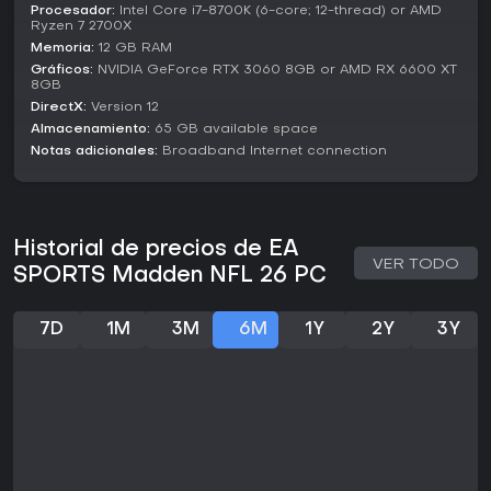
Procesador:
Intel Core i7-8700K (6-core; 12-thread) or AMD
climáticos, sobre todo si las entregas anteriores les
Ryzen 7 2700X
parecieron escasas en innovación. El soporte continuo
Memoria:
12 GB RAM
incluye actualizaciones de ratings de jugadores ligadas a
Gráficos:
NVIDIA GeForce RTX 3060 8GB or AMD RX 6600 XT
eventos reales de la NFL, manteniendo la experiencia al día.
8GB
Para jugadores enfocados en estrategia o fans de la NFL,
DirectX:
Version 12
brinda un valor sólido en su estado actual, siempre que el
Almacenamiento:
65 GB available space
interés esté en el gameplay táctico más que en sesiones
Notas adicionales:
Broadband Internet connection
casuales rápidas.
Historial de precios de EA
VER TODO
SPORTS Madden NFL 26 PC
7D
1M
3M
6M
1Y
2Y
3Y