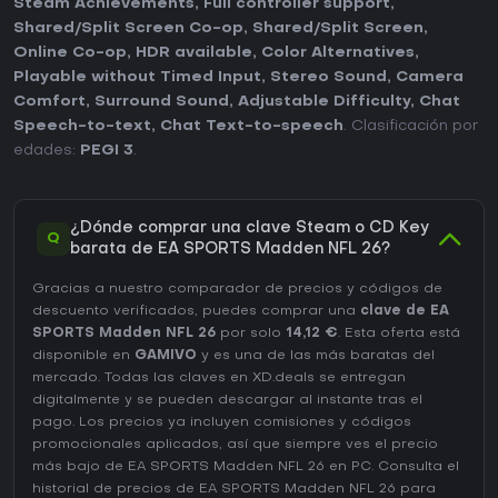
Steam Achievements
,
Full controller support
,
Shared/Split Screen Co-op
,
Shared/Split Screen
,
Online Co-op
,
HDR available
,
Color Alternatives
,
Playable without Timed Input
,
Stereo Sound
,
Camera
Comfort
,
Surround Sound
,
Adjustable Difficulty
,
Chat
Speech-to-text
,
Chat Text-to-speech
. Clasificación por
edades:
PEGI 3
.
¿Dónde comprar una clave Steam o CD Key
Q
barata de EA SPORTS Madden NFL 26?
Gracias a nuestro comparador de precios y códigos de
descuento verificados, puedes comprar una
clave de EA
SPORTS Madden NFL 26
por solo
14,12 €
. Esta oferta está
disponible en
GAMIVO
y es una de las más baratas del
mercado. Todas las claves en XD.deals se entregan
digitalmente y se pueden descargar al instante tras el
pago. Los precios ya incluyen comisiones y códigos
promocionales aplicados, así que siempre ves el precio
más bajo de EA SPORTS Madden NFL 26 en
PC
. Consulta el
historial de precios de EA SPORTS Madden NFL 26
para