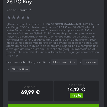
26 PC Key
Ver en Steam
★
★
★
★
★
¿Buscas una clave barata de
EA SPORTS Madden NFL 26
? A fecha
de 10 ago 2026 la oferta más baja es
14,12 €
en GAMIVO, elegida
entre 8 ofertas en 6 tiendas. En keyshops empieza en 14,12 €, en
tiendas oficiales en 69,99 €. En PC la keyshop gana en precio en la
mayoría de comparaciones, pero entonces compras un código a un
vendedor externo, así que comprueba la región de activación. Este
juego ya ha estado más barato, en el 85% de los días con datos. Una
alerta de precio te avisará de la próxima bajada. En PC compras una
clave que activas en Steam u otro cliente, y aquí el mercado es el
más amplio, con más de una cuarta parte de los juegos con oferta en
keyshop.
Lanzamiento: 14 ago 2025
Electronic Arts
Tiburon
Simulation
KEYSHOPS
OFFICIAL
14,12 €
69,99 €
-79%