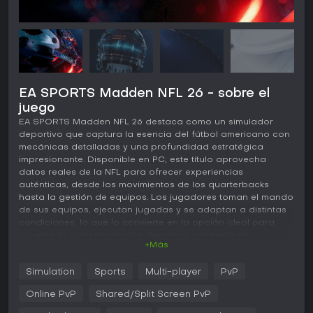
EA SPORTS Madden NFL 26 - sobre el
juego
EA SPORTS Madden NFL 26 destaca como un simulador
deportivo que captura la esencia del fútbol americano con
mecánicas detalladas y una profundidad estratégica
impresionante. Disponible en PC, este título aprovecha
datos reales de la NFL para ofrecer experiencias
auténticas, desde los movimientos de los quarterbacks
hasta la gestión de equipos. Los jugadores toman el mando
de sus equipos, ejecutan jugadas y se adaptan a distintas
condiciones, lo que lo convierte en la opción ideal para
quienes buscan simulación deportiva centrada en
+Más
estrategia y realismo.
Jugabilidad
Simulation
Sports
Multi-player
PvP
En Madden NFL 26, el núcleo del juego gira en torno a
Online PvP
Shared/Split Screen PvP
seleccionar jugadas, gestionar equipos y competir en