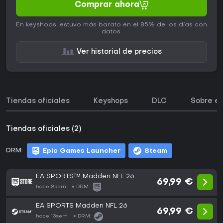
Comprar ahora
En keyshops, estuvo más barato en el 85% de los días con
datos.
Ver historial de precios
Tiendas oficiales
Keyshops
DLC
Sobre el
Tiendas oficiales (2)
DRM:
Epic Games Launcher
Steam
EA SPORTS™ Madden NFL 26
69,99 €
hace 8sem
DRM:
EA SPORTS Madden NFL 26
69,99 €
hace 13sem
DRM: