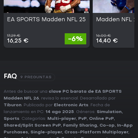
EA SPORTS Madden NFL 25
Madden NFL 2
17,29 €
16,00 €
-6%
16,25 €
14,40 €
FAQ
9 PREGUNTAS
Antes de buscar una
clave PC barata de EA SPORTS
Madden NFL 26
, revisa lo esencial. Desarrollado por
Tiburon
. Publicado por
Electronic Arts
. Fecha de
lanzamiento en PC:
14 ago 2025
. Géneros:
Simulation
,
Sports
. Categorías:
Multi-player
,
PvP
,
Online PvP
,
Shared/Split Screen PvP
,
Family Sharing
,
Co-op
,
In-App
Purchases
,
Single-player
,
Cross-Platform Multiplayer
,