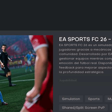
EA SPORTS FC 26 - 
EA SPORTS FC 26 es un simulado
jugadores gracias a mecánicas 
comunidad. Desarrollado por EA S
gestionar equipos mientras compi
emoción del fútbol real. Disponi
feedback para mejorar aspectos
la profundidad estratégica.
Jugabilidad
En EA SPORTS FC 26, el núcleo d
futbolistas en el campo con una
más precisos. La IA más intelig
Simulation
Sports
Mu
tácticas, con defensas y atacan
El juego presenta los presets Com
Shared/Split Screen PvP
un modo optimizado para la resp