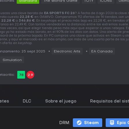
iciones:
Standard
The World's Game
TOTY
ICONS
Ultim
uscas una clave barata de
EA SPORTS FC 26
? A fecha de 6 ago 2026 la clave
rata cuesta
22,28 €
en GAMIVO. Comparamos 112 ofertas de 14 tiendas, con un
e
22,28 €
a
346,86 €
. En keyshops el precio más bajo es 22,28 €, en tiendas of
ranca en 22,49 €. Con tantos vendedores la distancia entre los extremos suele
rias veces, así que elegir tienda pesa más aquí que esperar a unas rebajas. E
ego ya ha estado más barato, en el 90% de los días con datos. Una alerta de prec
isará de la próxima bajada. En PC compras una clave que activas en Steam u ot
iente, y aquí el mercado es el más amplio, con más de una cuarta parte de los j
n oferta en keyshop.
nzamiento: 25 sept 2025
Electronic Arts
EA Canada
Simulation
tacritic:
78
2.9
etes
DLC
Sobre el juego
Requisitos del si
DRM:
Steam
Epic