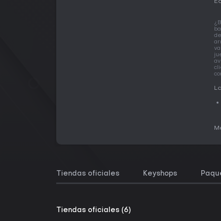
Ed
¿B
ba
d
ar
va
ju
av
cl
co
La
Me
Tiendas oficiales
Keyshops
Paqu
Tiendas oficiales (6)