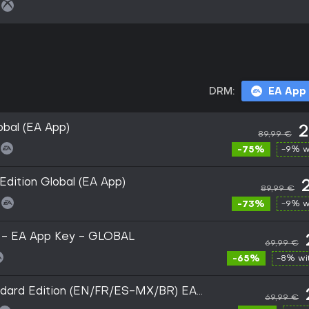
DRM:
EA App
obal (EA App)
2
89,99 €
-75%
-9% w
Edition Global (EA App)
89,99 €
-73%
-9% w
 - EA App Key - GLOBAL
69,99 €
-65%
-8% wi
dard Edition (EN/FR/ES-MX/BR) EA
69,99 €