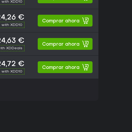
 with XDD10
24,26 €
Comprar ahora
 with XDD10
24,63 €
Comprar ahora
ith XDDeals
24,72 €
Comprar ahora
 with XDD10