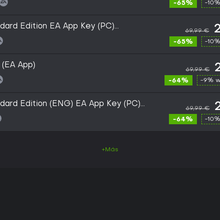
-65%
-10%
ard Edition EA App Key (PC)
69,99 €
-65%
-10%
 (EA App)
69,99 €
-64%
-9% w
ard Edition (ENG) EA App Key (PC)
69,99 €
-64%
-10%
+Más