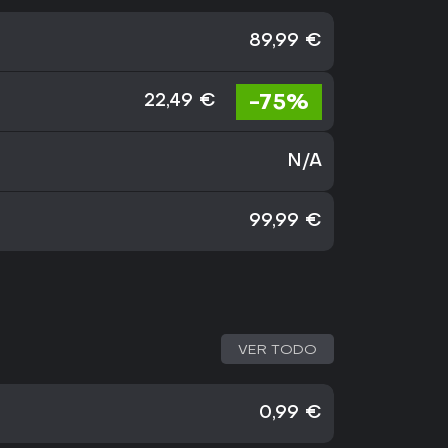
89,99 €
-75%
22,49 €
N/A
99,99 €
VER TODO
0,99 €