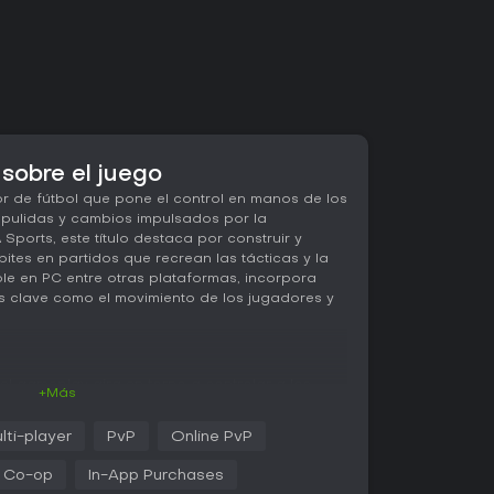
sobre el juego
r de fútbol que pone el control en manos de los
pulidas y cambios impulsados por la
ports, este título destaca por construir y
tes en partidos que recrean las tácticas y la
ble en PC entre otras plataformas, incorpora
 clave como el movimiento de los jugadores y
el gameplay gira en torno a controlar a los
+Más
 respuesta mejorada en el regate y movimientos
ente en el posicionamiento abre paso a jugadas
lti-player
PvP
Online PvP
tes que reaccionan a decisiones en tiempo real.
petitive y Authentic, que permiten elegir entre
Co-op
In-App Purchases
uesta online o uno que prioriza el ritmo y