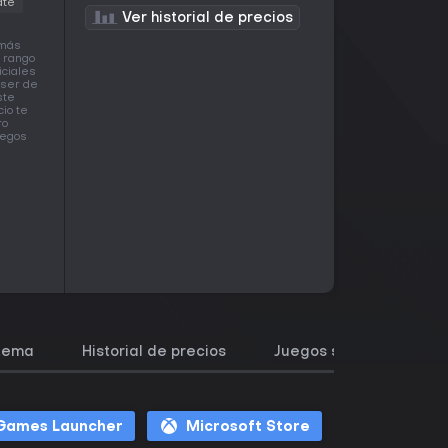
ate
Ver historial de precios
 más
 rango
iciales
 ser de
ste
io te
ro
uegos
stema
Historial de precios
Juegos similares
 Games Launcher
Microsoft Store