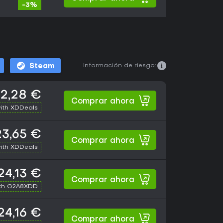
-3%
Información de riesgo:
Steam
2,28 €
Comprar ahora
ith XDDeals
23,65 €
Comprar ahora
ith XDDeals
24,13 €
Comprar ahora
th G2A8XDD
24,16 €
Comprar ahora