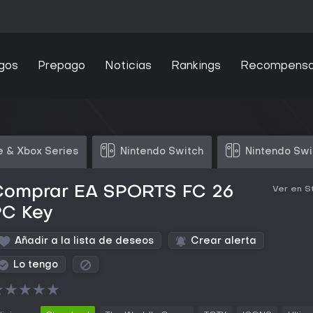
gos
Prepago
Noticias
Rankings
Recompens
 & Xbox Series
Nintendo Switch
Nintendo Swi
Comprar EA SPORTS FC 26
Ver en 
PC Key
Añadir a la lista de deseos
Crear alerta
Lo tengo
★
★
★
★
★