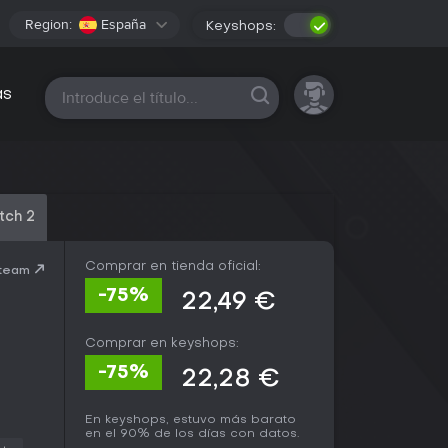
Region:
España
Keyshops:
Todas las plataformas
as
tch 2
Comprar en tienda oficial:
Steam
-75%
22,49 €
Comprar en keyshops:
-75%
22,28 €
En keyshops, estuvo más barato
en el 90% de los días con datos.