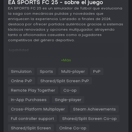
EA SPORTS FC 25 - sobre el juego
EA SPORTS FC 25 es un simulador de fútbol que evoluciona
la saga con mecánicas pulidas y novedades que
enriquecen la experiencia. Lanzado a finales de 2024,
destaca por ofrecer partidos auténticos gracias a sistemas
tácticos renovados y opciones multijugador, atrayendo
tanto a aficionados casuales como a jugadores
competitivos del género deportivo.
Jugabilidad
El núcleo de EA SPORTS FC 25 son los partidos de fútbol
+Más
realistas en los que controlas equipos sobre el césped. El
sistema clave, FC IQ, ofrece un control táctico superior para
Simulation
Sports
Multi-player
PvP
ajustar formaciones y roles de jugadores con detalle
durante las partidas. Esta mecánica pone el énfasis en la
Online PvP
Shared/Split Screen PvP
estrategia, con posibilidades de modificar el
comportamiento del equipo en tiempo real. Los encuentros
Remote Play Together
Co-op
incluyen detalles como la física de los kits y efectos
In-App Purchases
Single-player
climáticos que afectan el movimiento del balón y el
rendimiento de los jugadores, sumando profundidad a
Cross-Platform Multiplayer
Steam Achievements
cada enfrentamiento. Las mejoras en el gameplay afinan el
pase, el tiro y la defensa para lograr un equilibrio que
Full controller support
Shared/Split Screen Co-op
premia el juego habilidoso.
Shared/Split Screen
Online Co-op
Más allá de los controles básicos, el juego incorpora