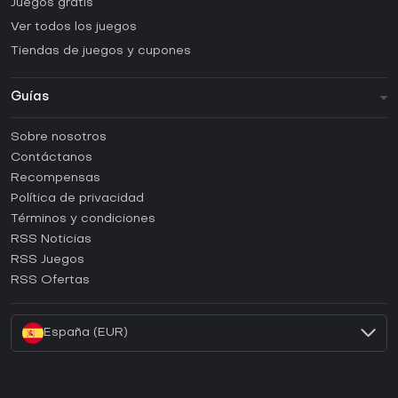
Juegos gratis
Ver todos los juegos
Tiendas de juegos y cupones
Guías
FAQ
Sobre nosotros
Guías y tutoriales
Contáctanos
¿Cómo activar una CD Key de Steam?
Recompensas
¿Cómo activar una CD Key de Epic Games?
Política de privacidad
Términos y condiciones
¿Cómo activar una CD Key de GOG?
RSS Noticias
¿Cómo activar una CD Key de Ubisoft Connect?
RSS Juegos
¿Cómo activar una CD Key de EA App?
RSS Ofertas
¿Cómo activar una CD Key de Battle.net?
España (EUR)