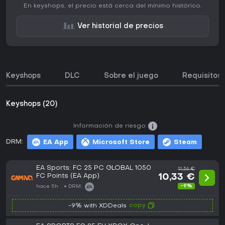
En keyshops, el precio está cerca del mínimo histórico.
Ver historial de precios
Keyshops
DLC
Sobre el juego
Requisitos 
Keyshops (20)
Información de riesgo:
DRM:
EA App
Microsoft Store
Steam
EA Sports: FC 25 PC GLOBAL 1050
11,36 €
FC Points (EA App)
10,33 €
-9%
hace 5h
DRM:
copy
-9% with XDDeals