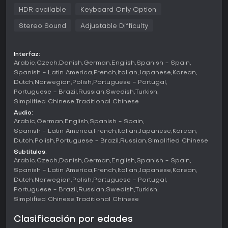
funciones sociales vía Club Membership, que recompensa a
HDR available
Keyboard Only Option
los jugadores fieles con badges exclusivos, kits e ítems en
Stereo Sound
Adjustable Difficulty
distintos modos. Las compras opcionales en el juego
proporcionan moneda virtual para obtener objetos, pero el
progreso se basa principalmente en la habilidad durante
los partidos.
Interfaz:
Arabic
Czech
Danish
German
English
Spanish - Spain
Modos de juego
Spanish - Latin America
French
Italian
Japanese
Korean
Dutch
Norwegian
Polish
Portuguese - Portugal
EA SPORTS FC 25 propone varios modos adaptados a
Portuguese - Brazil
Russian
Swedish
Turkish
distintos estilos de juego. Rush destaca como el nuevo
Simplified Chinese
Traditional Chinese
formato 5v5, con acción trepidante que une a amigos en
duelos rápidos e intensos. Este modo se integra con los
Audio:
existentes y aporta una visión fresca al multijugador de
Arabic
German
English
Spanish - Spain
fútbol.
Spanish - Latin America
French
Italian
Japanese
Korean
Dutch
Polish
Portuguese - Brazil
Russian
Simplified Chinese
Otros modos amplían los clásicos de la serie, como las
Subtítulos:
opciones de carrera en las que gestionas clubes hacia la
Arabic
Czech
Danish
German
English
Spanish - Spain
victoria, aprovechando la profundidad táctica de FC IQ. Los
Spanish - Latin America
French
Italian
Japanese
Korean
elementos multijugador permiten competir online, con
Dutch
Norwegian
Polish
Portuguese - Portugal
recompensas ligadas al rendimiento y programas de
Portuguese - Brazil
Russian
Swedish
Turkish
lealtad como Club Membership que impulsan el progreso en
Simplified Chinese
Traditional Chinese
todas estas experiencias.
Clasificación por edades
Current Updates and Seasons