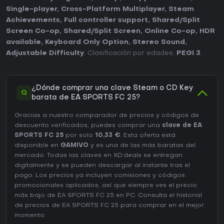
Single-player
,
Cross-Platform Multiplayer
,
Steam
Achievements
,
Full controller support
,
Shared/Split
Screen Co-op
,
Shared/Split Screen
,
Online Co-op
,
HDR
available
,
Keyboard Only Option
,
Stereo Sound
,
Adjustable Difficulty
. Clasificación por edades:
PEGI 3
.
¿Dónde comprar una clave Steam o CD Key
Q
barata de EA SPORTS FC 25?
Gracias a nuestro comparador de precios y códigos de
descuento verificados, puedes comprar una
clave de EA
SPORTS FC 25
por solo
10,33 €
. Esta oferta está
disponible en
GAMIVO
y es una de las más baratas del
mercado. Todas las claves en XD.deals se entregan
digitalmente y se pueden descargar al instante tras el
pago. Los precios ya incluyen comisiones y códigos
promocionales aplicados, así que siempre ves el precio
más bajo de EA SPORTS FC 25 en
PC
. Consulta el
historial
de precios de EA SPORTS FC 25
para comprar en el mejor
momento.