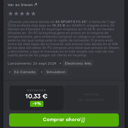
Ver en Steam
★
★
★
★
★
¿Buscas una clave barata de
EA SPORTS FC 25
? A fecha de 7 ago
2026 la oferta más baja es
10,33 €
en GAMIVO, elegida entre 20
ofertas en 9 tiendas. En keyshops empieza en 10,33 €, en tiendas
oficiales en . En PC la keyshop gana en precio en la mayoría de
comparaciones, pero entonces compras un código a un vendedor
externo, así que comprueba la región de activación. El precio está
entre los más bajos de su historial, solo estuvo más barato en el 16%
de los días con datos. En PC compras una clave que activas en Steam
u otro cliente, y aquí el mercado es el más amplio, con más de una
cuarta parte de los juegos con oferta en keyshop.
Lanzamiento: 26 sept 2024
Electronic Arts
EA Canada
Simulation
KEYSHOPS
OFFICIAL
10,33 €
No disponible
-9%
Comprar ahora