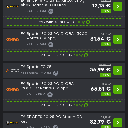
EA SPORTS FC 25 EU XBOX One /
13,19 €
Xbox Series X|S CD Key
12,13 €
-8%
hace 5h
DRM:
copy
-8% with XD8DEALS
EA Sports: FC 25 PC GLOBAL 5900
34,66 €
FC Points (EA App)
31,54 €
-9%
hace 5h
DRM:
copy
-9% with XDDeals
70,00 €
EA Sports FC 25
56,99 €
hace 8sem
DRM:
-18%
EA Sports: FC 25 PC GLOBAL
71,99 €
12000 FC Points (EA App)
65,51 €
-9%
hace 1d
DRM:
copy
-9% with XDDeals
EA SPORTS FC 25 PC Steam CD
89,99 €
Key
82,79 €
-8%
hace 2sem
DRM: