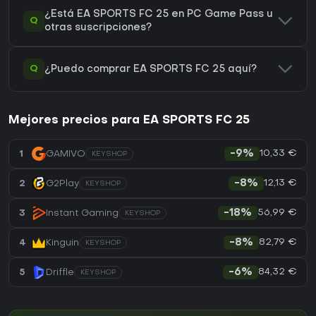
¿Está EA SPORTS FC 25 en PC Game Pass u
Q
otras suscripciones?
Q
¿Puedo comprar EA SPORTS FC 25 aquí?
Mejores precios para EA SPORTS FC 25
10,33 €
1
GAMIVO
-9%
KEYSHOP
12,13 €
2
G2Play
-8%
KEYSHOP
56,99 €
3
Instant Gaming
-18%
KEYSHOP
82,79 €
4
Kinguin
-8%
KEYSHOP
84,32 €
5
Driffle
-6%
KEYSHOP