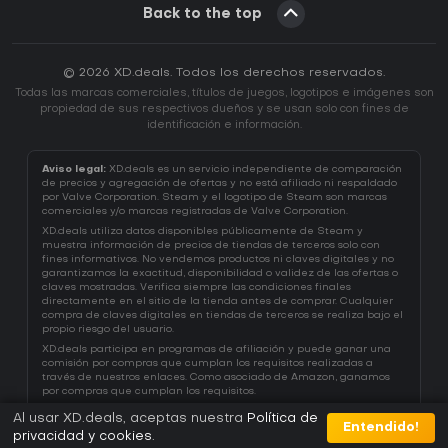
Back to the top
© 2026 XD.deals. Todos los derechos reservados.
Todas las marcas comerciales, títulos de juegos, logotipos e imágenes son
propiedad de sus respectivos dueños y se usan solo con fines de
identificación e información.
Aviso legal:
XD.deals es un servicio independiente de comparación
de precios y agregación de ofertas y no está afiliado ni respaldado
por Valve Corporation. Steam y el logotipo de Steam son marcas
comerciales y/o marcas registradas de Valve Corporation.
XD.deals utiliza datos disponibles públicamente de Steam y
muestra información de precios de tiendas de terceros solo con
fines informativos. No vendemos productos ni claves digitales y no
garantizamos la exactitud, disponibilidad o validez de las ofertas o
claves mostradas. Verifica siempre las condiciones finales
directamente en el sitio de la tienda antes de comprar. Cualquier
compra de claves digitales en tiendas de terceros se realiza bajo el
propio riesgo del usuario.
XD.deals participa en programas de afiliación y puede ganar una
comisión por compras que cumplan los requisitos realizadas a
través de nuestros enlaces. Como asociado de Amazon, ganamos
por compras que cumplan los requisitos.
Al usar XD.deals, aceptas nuestra
Política de
Entendido!
privacidad y cookies
.