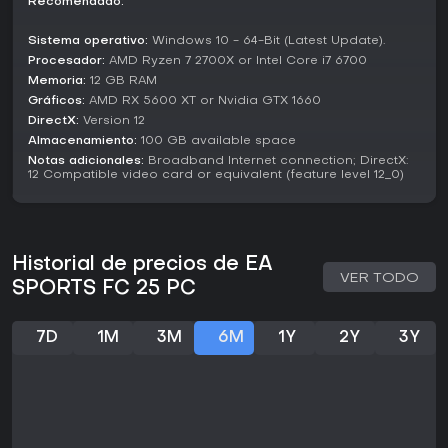
Recomendado:
es una opción sólida. No obstante, quienes esperan
cambios radicales respecto a entregas anteriores podrían
Sistema operativo:
Windows 10 - 64-Bit (Latest Update).
verlo demasiado parecido, así que evalúa tu paciencia con
Procesador:
AMD Ryzen 7 2700X or Intel Core i7 6700
las evoluciones iterativas antes de sumergirte.
Memoria:
12 GB RAM
Gráficos:
AMD RX 5600 XT or Nvidia GTX 1660
DirectX:
Version 12
Almacenamiento:
100 GB available space
Notas adicionales:
Broadband Internet connection; DirectX:
12 Compatible video card or equivalent (feature level 12_0)
Historial de precios de EA
VER TODO
SPORTS FC 25 PC
7D
1M
3M
6M
1Y
2Y
3Y