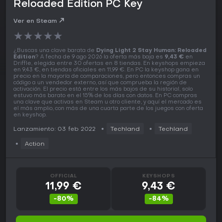
Reloaded Edition PC Key
Ver en Steam
★
★
★
★
★
¿Buscas una clave barata de
Dying Light 2 Stay Human: Reloaded
Edition
? A fecha de 9 ago 2026 la oferta más baja es
9,43 €
en
Driffle, elegida entre 30 ofertas en 8 tiendas. En keyshops empieza
en 9,43 €, en tiendas oficiales en 11,99 €. En PC la keyshop gana en
precio en la mayoría de comparaciones, pero entonces compras un
código a un vendedor externo, así que comprueba la región de
activación. El precio está entre los más bajos de su historial, solo
estuvo más barato en el 15% de los días con datos. En PC compras
una clave que activas en Steam u otro cliente, y aquí el mercado es
el más amplio, con más de una cuarta parte de los juegos con oferta
en keyshop.
Lanzamiento: 03 feb 2022
Techland
Techland
Action
OFFICIAL
KEYSHOPS
11,99 €
9,43 €
-80%
-84%