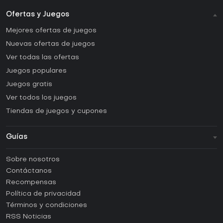
Ofertas y Juegos
Mejores ofertas de juegos
Nuevas ofertas de juegos
Ver todas las ofertas
Juegos populares
Juegos gratis
Ver todos los juegos
Tiendas de juegos y cupones
Guías
FAQ
Sobre nosotros
Guías y tutoriales
Contáctanos
¿Cómo activar una CD Key de Steam?
Recompensas
¿Cómo activar una CD Key de Epic Games?
Política de privacidad
Términos y condiciones
¿Cómo activar una CD Key de GOG?
RSS Noticias
¿Cómo activar una CD Key de Ubisoft Connect?