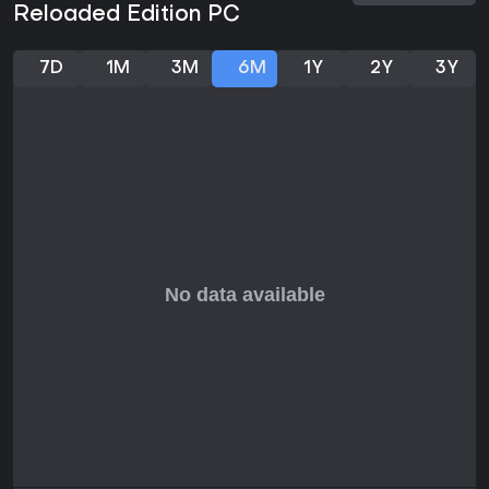
Reloaded Edition PC
7D
1M
3M
6M
1Y
2Y
3Y