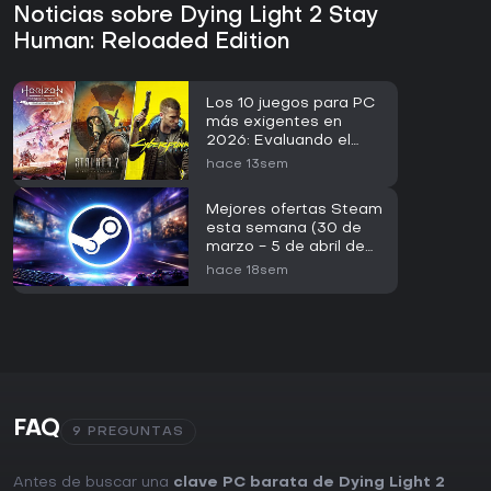
Noticias sobre Dying Light 2 Stay
Human: Reloaded Edition
Los 10 juegos para PC
más exigentes en
2026: Evaluando el
RTX 5090
hace 13sem
Mejores ofertas Steam
esta semana (30 de
marzo - 5 de abril de
2026)
hace 18sem
FAQ
9 PREGUNTAS
Antes de buscar una
clave PC barata de Dying Light 2