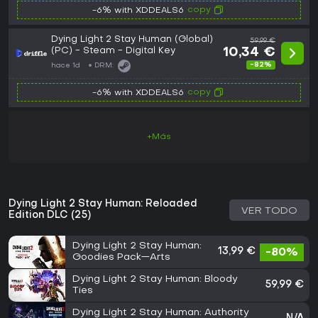
copy
-6% with XDDEALS6
Dying Light 2 Stay Human (Global)
59,99 €
(PC) - Steam - Digital Key
10,34 €
-82%
hace 1d
DRM:
copy
-6% with XDDEALS6
+Más
Dying Light 2 Stay Human: Reloaded
VER TODO
Edition DLC (25)
Dying Light 2 Stay Human:
13,99 €
-80%
Goodies Pack—Arts
Dying Light 2 Stay Human: Bloody
59,99 €
Ties
Dying Light 2 Stay Human: Authority