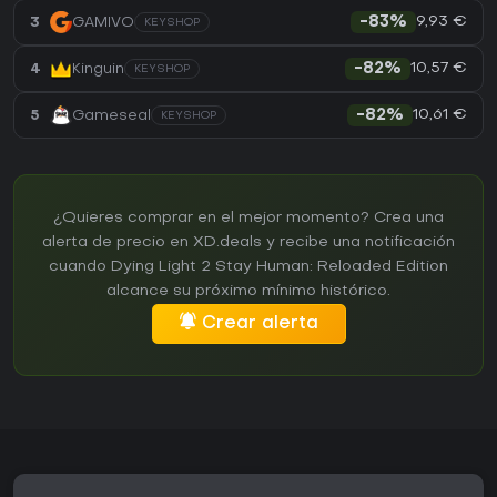
9,93 €
3
GAMIVO
-83%
KEYSHOP
10,57 €
4
Kinguin
-82%
KEYSHOP
10,61 €
5
Gameseal
-82%
KEYSHOP
¿Quieres comprar en el mejor momento? Crea una
alerta de precio en XD.deals y recibe una notificación
cuando Dying Light 2 Stay Human: Reloaded Edition
alcance su próximo mínimo histórico.
Crear alerta