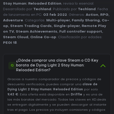
Stay Human: Reloaded Edition
, revisa lo esencial.
Desarrollado por
Techland
. Publicado por
Techland
. Fecha
de lanzamiento en PC:
03 feb 2022
. Géneros:
Action
,
RPG
,
Adventure
. Categorías:
Multi-player
,
Family Sharing
,
Co-
op
,
Steam Trading Cards
,
Single-player
,
Remote Play
on TV
,
Steam Achievements
,
Full controller support
,
Steam Cloud
,
Online Co-op
. Clasificación por edades:
PEGI 18
.
¿Dónde comprar una clave Steam o CD Key
Q
barata de Dying Light 2 Stay Human:
Reloaded Edition?
Gracias a nuestro comparador de precios y códigos de
descuento verificados, puedes comprar una
clave de
Dying Light 2 Stay Human: Reloaded Edition
por solo
9,43 €
. Esta oferta está disponible en
Driffle
y es una de
las más baratas del mercado. Todas las claves en XD.deals
se entregan digitalmente y se pueden descargar al instante
tras el pago. Los precios ya incluyen comisiones y códigos