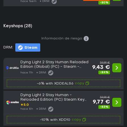
hace 1sem
DRM:
-80%
Keyshops (28)
Información de riesgo:
DRM:
Steam
Dying Light 2 Stay Human Reloaded
59,99 €
Edition (Global) (PC) - Steam -
9,43 €
Digital Key
-84%
hace 11h
DRM:
copy
-6% with XDDEALS6
Dying Light 2 Stay Human -
59,99 €
Reloaded Edition (PC) Steam Key
9,77 €
GLOBAL
★
5.0
-83%
hace 8h
DRM:
copy
-10% with XDD10