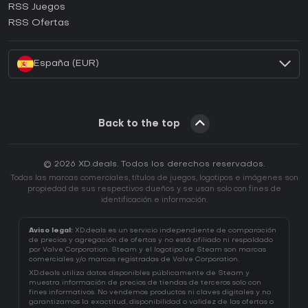
RSS Juegos
¿Cómo activar una CD Key de EA App?
RSS Ofertas
¿Cómo activar una CD Key de Battle.net?
España (EUR)
Back to the top
© 2026 XD.deals. Todos los derechos reservados.
Todas las marcas comerciales, títulos de juegos, logotipos e imágenes son
propiedad de sus respectivos dueños y se usan solo con fines de
identificación e información.
Aviso legal:
XD.deals es un servicio independiente de comparación
de precios y agregación de ofertas y no está afiliado ni respaldado
por Valve Corporation. Steam y el logotipo de Steam son marcas
comerciales y/o marcas registradas de Valve Corporation.
XD.deals utiliza datos disponibles públicamente de Steam y
muestra información de precios de tiendas de terceros solo con
fines informativos. No vendemos productos ni claves digitales y no
garantizamos la exactitud, disponibilidad o validez de las ofertas o