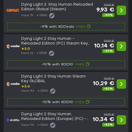
Dying Light 2: Stay Human Reloaded
59,99 €
Edition Global (Steam)
9,93 €
-83%
hace 7h
DRM:
copy
-9% with XDDeals
Dying Light 2 Stay Human -
59,99 €
Reloaded Edition (PC) Steam Key
10,14 €
EUROPE
★
5.0
-83%
hace 1d
DRM:
copy
-10% with XDD10
Dying Light 2 Stay Human Steam
59,99 €
Key GLOBAL
10,29 €
★
5.0
-82%
hace 8h
DRM:
copy
-10% with XDD10
Dying Light 2 Stay Human
59,99 €
Reloaded Edition (Europe) (PC) -
10,34 €
Steam - Digital Key
-82%
hace 11h
DRM: