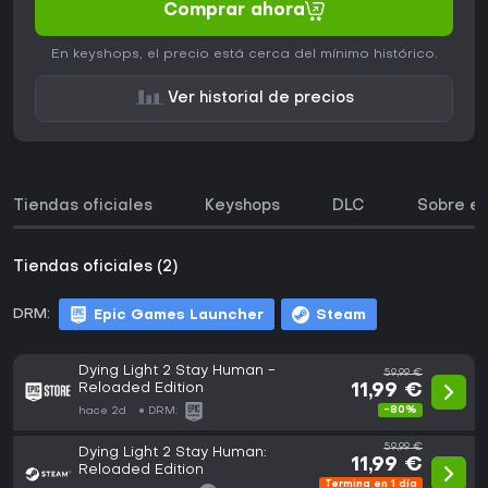
Comprar ahora
En keyshops, el precio está cerca del mínimo histórico.
Ver historial de precios
Tiendas oficiales
Keyshops
DLC
Sobre el
Tiendas oficiales (2)
DRM:
Epic Games Launcher
Steam
Dying Light 2 Stay Human -
59,99 €
Reloaded Edition
11,99 €
-80%
hace 2d
DRM:
59,99 €
Dying Light 2 Stay Human:
11,99 €
Reloaded Edition
Termina en 1 día