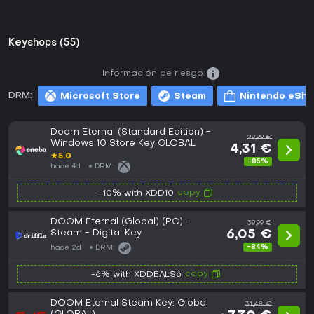
Keyshops (55)
Información de riesgo:
DRM:
Microsoft Store
Steam
Nintendo eSh
Doom Eternal (Standard Edition) -
29,99 €
Windows 10 Store Key GLOBAL
4,31 €
★
5.0
-85%
hace 4d
DRM:
copy
-10% with XDD10
DOOM Eternal (Global) (PC) -
39,99 €
Steam - Digital Key
6,05 €
-84%
hace 2d
DRM:
copy
-6% with XDDEALS6
DOOM Eternal Steam Key: Global
31,48 €