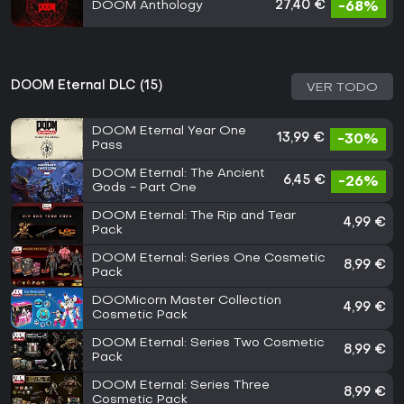
DOOM Anthology
27,40 €
-68%
DOOM Eternal DLC (15)
VER TODO
DOOM Eternal Year One
13,99 €
-30%
Pass
DOOM Eternal: The Ancient
6,45 €
-26%
Gods - Part One
DOOM Eternal: The Rip and Tear
4,99 €
Pack
DOOM Eternal: Series One Cosmetic
8,99 €
Pack
DOOMicorn Master Collection
4,99 €
Cosmetic Pack
DOOM Eternal: Series Two Cosmetic
8,99 €
Pack
DOOM Eternal: Series Three
8,99 €
Cosmetic Pack