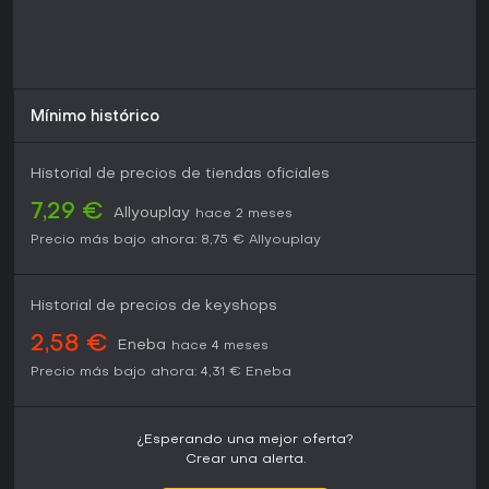
veteranos en retos de alta dificultad. Eso sí, quienes
busquen narrativas profundas o jugabilidad más relajada
podrían abrumarse con su agresividad constante.
Mínimo histórico
Historial de precios de tiendas oficiales
7,29 €
Allyouplay
hace 2 meses
Precio más bajo ahora:
8,75 €
Allyouplay
Historial de precios de keyshops
2,58 €
Eneba
hace 4 meses
Precio más bajo ahora:
4,31 €
Eneba
¿Esperando una mejor oferta?
Crear una alerta.