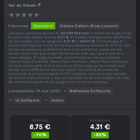
Ver en Steam
★
★
★
★
★
Ediciones:
Standard
Deluxe Edition (Post-Launch)
¿Buscas una clave barata de
DOOM Eternal
? A fecha de 8 ago 2026
la clave más barata cuesta
4,31 €
en Eneba. Comparamos 68 ofertas
de 22 tiendas, con un rango de
4,31 €
a
184,91 €
. En keyshops el
precio más bajo es 4,31 €, en tiendas oficiales arranca en 8,75 €. Con
tantos vendedores la distancia entre los extremos suele ser de
varias veces, así que elegir tienda pesa más aquí que esperar a
unas rebajas. El juego también está incluido en una suscripción
(Game Pass Essential, Game Pass Premium, Game Pass Ultimate),
así que comprueba si no lo tienes ya. Este juego ya ha estado más
barato, en el 92% de los días con datos. Una alerta de precio te
avisará de la próxima bajada. En PC compras una clave que activas
en Steam u otro cliente, y aquí el mercado es el más amplio, con más
de una cuarta parte de los juegos con oferta en keyshop.
Lanzamiento: 19 mar 2020
Bethesda Softworks
id Software
Action
OFFICIAL
KEYSHOPS
8,75 €
4,31 €
-70%
-85%