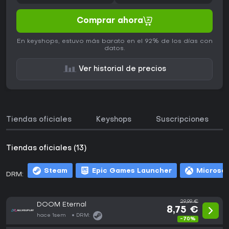
Comprar ahora
En keyshops, estuvo más barato en el 92% de los días con
datos.
Ver historial de precios
Tiendas oficiales
Keyshops
Suscripciones
Tiendas oficiales (13)
Steam
Epic Games Launcher
Microsof
DRM:
29,99 €
DOOM Eternal
8,75 €
hace 1sem
DRM:
-70%