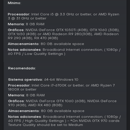
Modos de juego
Mínimo:
La campaña para un jugador es el núcleo de DOOM
Eternal, llevando al Doom Slayer por una serie de misiones
Procesador:
Intel Core i5 @ 3.3 GHz or better, or AMD Ryzen
3 @ 3.1 GHz or better
narrativas en la Tierra y reinos infernales para frustrar a las
Memoria:
8 GB RAM
fuerzas demoníacas. Los niveles combinan combates
intensos con exploración, secretos ocultos y Slayer Gates
Gráficos:
NVIDIA GeForce GTX 1050Ti (4GB), GTX 1060 (3GB),
GTX 1650 (4GB) or AMD Radeon R9 280(3GB), AMD Radeon
desafiantes que desbloquean recompensas potentes como
R9 290 (4GB), RX 470 (4GB)
el arma Unmaykr.
Almacenamiento:
80 GB available space
Notas adicionales:
Broadband Internet connection; ( 1080p /
Battlemode propone un multijugador asimétrico con un
60 FPS / Low Quality Settings )
Doom Slayer contra dos demonios controlados por
jugadores en rondas al mejor de cinco. Demonios como
Mancubus, Pain Elemental, Revenant, Arch-vile, Marauder y
Recomendado:
Dread Knight despliegan habilidades únicas y summons,
mientras el Slayer usa loadouts completos para sobrevivir.
Sistema operativo:
64-bit Windows 10
Procesador:
Intel Core i7-6700K or better, or AMD Ryzen 7
El Horde mode, añadido después, ofrece un desafío de
1800X or better
supervivencia por oleadas donde encaras demonios cada
Memoria:
8 GB RAM
vez más feroces en solitario, probando resistencia y
Gráficos:
NVIDIA GeForce GTX 1060 (6GB), NVIDIA GeForce
habilidad en entornos tipo arena.
970 (4GB), AMD RX 480 (8GB)
Almacenamiento:
80 GB available space
Actualizaciones y expansiones
Notas adicionales:
Broadband Internet connection; ( 1080p /
DOOM Eternal ha sumado varios updates gratuitos que
60 FPS / High Quality Settings ) - *On NVIDIA GTX 970 cards
enriquecen su contenido. El Update 6.66 de 2021 incorporó
Texture Quality should be set to Medium