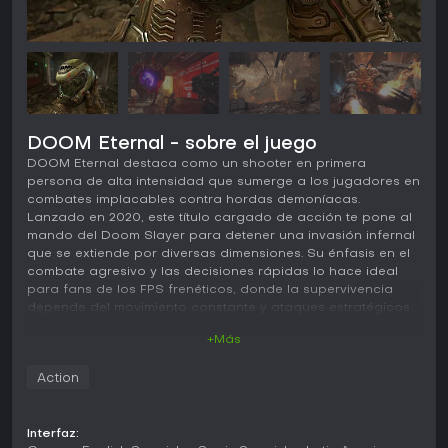
DOOM Eternal - sobre el juego
DOOM Eternal destaca como un shooter en primera
persona de alta intensidad que sumerge a los jugadores en
combates implacables contra hordas demoníacas.
Lanzado en 2020, este título cargado de acción te pone al
mando del Doom Slayer para detener una invasión infernal
que se extiende por diversas dimensiones. Su énfasis en el
combate agresivo y las decisiones rápidas lo hace ideal
para fans de los FPS frenéticos, donde la supervivencia
depende del movimiento constante y ataques estratégicos.
+Más
Jugabilidad
En DOOM Eternal, el combate gira en torno a un estilo de
Action
avance constante que premia la agresividad. Controlas al
Doom Slayer, armado con un arsenal que incluye Combat
Shotgun, Super Shotgun con Meat Hook para engancharte
Interfaz:
a los enemigos, Heavy Cannon, Rocket Launcher, Plasma