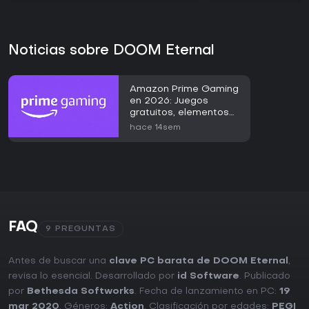
Noticias sobre DOOM Eternal
Amazon Prime Gaming
en 2026: Juegos
gratuitos, elementos
en el juego y guía de
hace 14sem
acceso
FAQ
9 PREGUNTAS
Antes de buscar una
clave PC barata de DOOM Eternal
,
revisa lo esencial. Desarrollado por
id Software
. Publicado
por
Bethesda Softworks
. Fecha de lanzamiento en PC:
19
mar 2020
. Géneros:
Action
. Clasificación por edades:
PEGI