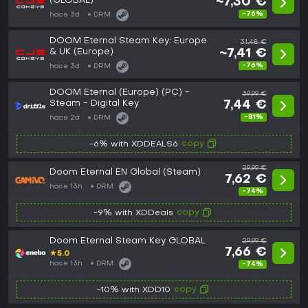
(GLOBAL)
~7,30 €
-76%
hace 3d
DRM:
DOOM Eternal Steam Key: Europe
31,48 €
& UK (Europe)
~7,41 €
-76%
hace 3d
DRM:
DOOM Eternal (Europe) (PC) -
39,99 €
Steam - Digital Key
7,44 €
-81%
hace 2d
DRM:
copy
-6% with XDDEALS6
29,99 €
Doom Eternal EN Global (Steam)
7,62 €
hace 13h
DRM:
-74%
copy
-9% with XDDeals
Doom Eternal Steam Key GLOBAL
29,99 €
7,66 €
★
5.0
hace 13h
DRM:
-74%
copy
-10% with XDD10