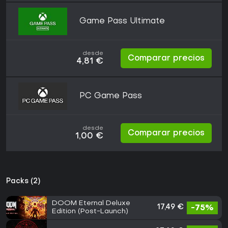
Game Pass Ultimate
desde
Comparar precios
4,81 €
PC Game Pass
desde
Comparar precios
1,00 €
Packs (2)
DOOM Eternal Deluxe
17,49 €
-75%
Edition (Post-Launch)