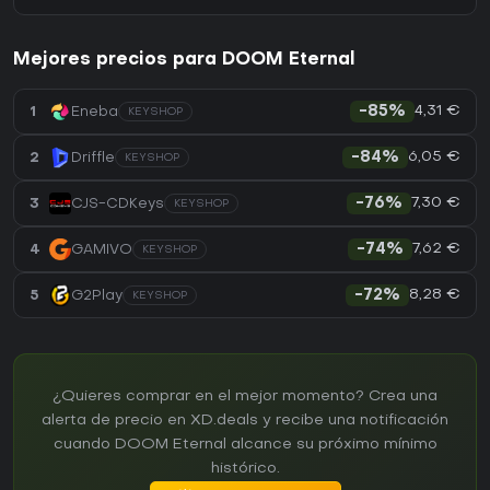
Mejores precios para DOOM Eternal
4,31 €
1
Eneba
-85%
KEYSHOP
6,05 €
2
Driffle
-84%
KEYSHOP
7,30 €
3
CJS-CDKeys
-76%
KEYSHOP
7,62 €
4
GAMIVO
-74%
KEYSHOP
8,28 €
5
G2Play
-72%
KEYSHOP
¿Quieres comprar en el mejor momento? Crea una
alerta de precio en XD.deals y recibe una notificación
cuando DOOM Eternal alcance su próximo mínimo
histórico.