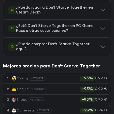
¿Puedo jugar a Don't Starve Together en
Q
Steam Deck?
¿Está Don't Starve Together en PC Game
Q
Pass u otras suscripciones?
¿Puedo comprar Don't Starve Together
Q
aquí?
Mejores precios para Don't Starve Together
0,92 €
1
G2Play
-93%
KEYSHOP
0,92 €
2
Kinguin
-93%
KEYSHOP
0,93 €
3
Eneba
-93%
KEYSHOP
0,94 €
4
Gameseal
-93%
KEYSHOP