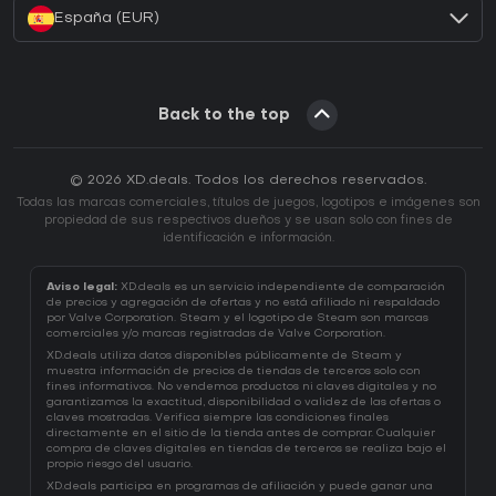
España (EUR)
Back to the top
© 2026 XD.deals. Todos los derechos reservados.
Todas las marcas comerciales, títulos de juegos, logotipos e imágenes son
propiedad de sus respectivos dueños y se usan solo con fines de
identificación e información.
Aviso legal:
XD.deals es un servicio independiente de comparación
de precios y agregación de ofertas y no está afiliado ni respaldado
por Valve Corporation. Steam y el logotipo de Steam son marcas
comerciales y/o marcas registradas de Valve Corporation.
XD.deals utiliza datos disponibles públicamente de Steam y
muestra información de precios de tiendas de terceros solo con
fines informativos. No vendemos productos ni claves digitales y no
garantizamos la exactitud, disponibilidad o validez de las ofertas o
claves mostradas. Verifica siempre las condiciones finales
directamente en el sitio de la tienda antes de comprar. Cualquier
compra de claves digitales en tiendas de terceros se realiza bajo el
propio riesgo del usuario.
XD.deals participa en programas de afiliación y puede ganar una