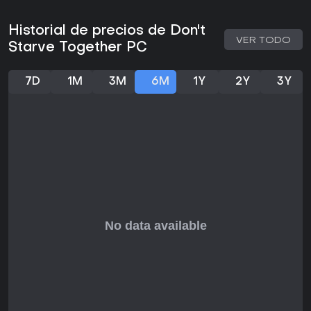
¿Merece la pena?
Con más de 294.000 reseñas en Steam a finales de 2023 y
Historial de precios de Don't
una puntuación de usuario de 8 sobre 10 en Metacritic de
VER TODO
Starve Together PC
una reseña de marzo de 2026, Don't Starve Together
conserva una gran recepción por su supervivencia coop
desafiante. El estado actual incluye pruebas beta activas
7D
1M
3M
6M
1Y
2Y
3Y
para habilidades de personajes y drops regulares de
contenido, demostrando soporte continuo de los
desarrolladores.
Es ideal para quienes disfrutan de estrategia multijugador
dura y gestión de recursos, sobre todo en grupo. Si
prefieres aventuras indie relajadas con amigos, es una
opción sólida, aunque los jugadores en solitario podrían
preferir el Don't Starve original. En general, su profundidad
y comunidad lo mantienen atractivo en 2026.