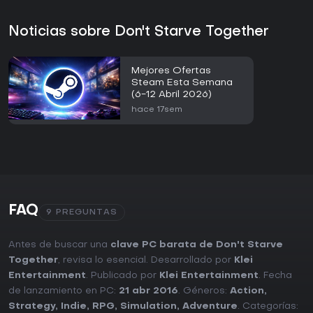
Noticias sobre Don't Starve Together
Mejores Ofertas
Steam Esta Semana
(6-12 Abril 2026)
hace 17sem
FAQ
9 PREGUNTAS
Antes de buscar una
clave PC barata de Don't Starve
Together
, revisa lo esencial. Desarrollado por
Klei
Entertainment
. Publicado por
Klei Entertainment
. Fecha
de lanzamiento en PC:
21 abr 2016
. Géneros:
Action
,
Strategy
,
Indie
,
RPG
,
Simulation
,
Adventure
. Categorías: