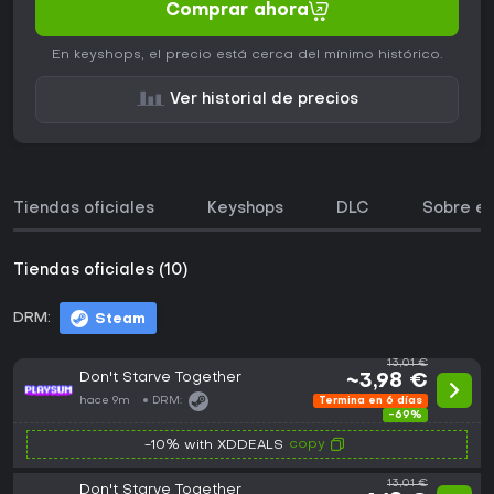
Comprar ahora
En keyshops, el precio está cerca del mínimo histórico.
Ver historial de precios
Tiendas oficiales
Keyshops
DLC
Sobre el
Tiendas oficiales (10)
DRM:
Steam
13,01 €
Don't Starve Together
~3,98 €
hace 9m
DRM:
Termina en 6 días
-69%
copy
-10% with XDDEALS
13,01 €
Don't Starve Together