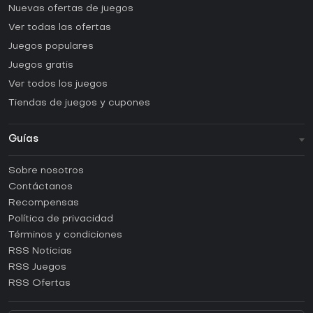
Nuevas ofertas de juegos
Ver todas las ofertas
Juegos populares
Juegos gratis
Ver todos los juegos
Tiendas de juegos y cupones
Guías
FAQ
Sobre nosotros
Guías y tutoriales
Contáctanos
¿Cómo activar una CD Key de Steam?
Recompensas
¿Cómo activar una CD Key de Epic Games?
Política de privacidad
Términos y condiciones
¿Cómo activar una CD Key de GOG?
RSS Noticias
¿Cómo activar una CD Key de Ubisoft Connect?
RSS Juegos
¿Cómo activar una CD Key de EA App?
RSS Ofertas
¿Cómo activar una CD Key de Battle.net?