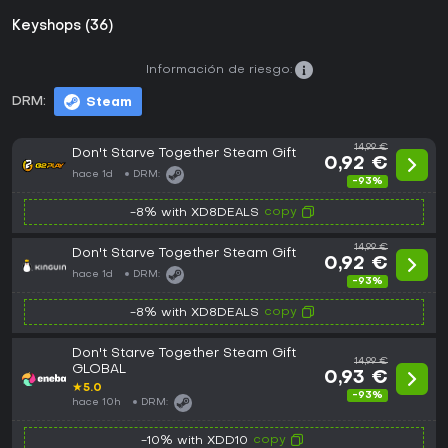
Keyshops (36)
Información de riesgo:
DRM:
Steam
14,99 €
Don't Starve Together Steam Gift
0,92 €
hace 1d
DRM:
-93%
copy
-8% with XD8DEALS
14,99 €
Don't Starve Together Steam Gift
0,92 €
hace 1d
DRM:
-93%
copy
-8% with XD8DEALS
Don't Starve Together Steam Gift
14,99 €
GLOBAL
0,93 €
★
5.0
-93%
hace 10h
DRM:
copy
-10% with XDD10