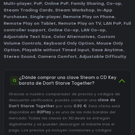
Multi-player
,
PvP
,
Online PvP
,
Family Sharing
,
Co-op
,
Steam Trading Cards
,
Steam Workshop
,
In-App
Purchases
,
Single-player
,
Remote Play on Phone
,
Remote Play on Tablet
,
Remote Play on TV
,
LAN PvP
,
Full
controller support
,
Online Co-op
,
LAN Co-op
,
Adjustable Text Size
,
Color Alternatives
,
Custom
Volume Controls
,
Keyboard Only Option
,
Mouse Only
Option
,
Playable without Timed Input
,
Save Anytime
,
Stereo Sound
,
Camera Comfort
,
Adjustable Difficulty
.
¿Dónde comprar una clave Steam o CD Key
Q
barata de Don't Starve Together?
Gracias a nuestro comparador de precios y códigos de
descuento verificados, puedes comprar una
clave de
Don't Starve Together
por solo
0,92 €
. Esta oferta está
disponible en
G2Play
y es una de las más baratas del
mercado. Todas las claves en XD.deals se entregan
digitalmente y se pueden descargar al instante tras el
pago. Los precios ya incluyen comisiones y códigos