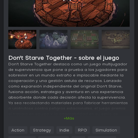
Don't Starve Together - sobre el juego
Don't Starve Together destaca como un juego multijugador
de supervivencia que pone a prueba a los jugadores para
sobrevivir en un mundo extraño e implacable mediante la
cooperación y una gestión astuta de recursos. Lanzado
como expansión independiente del original Don't Starve,
fusiona acción, estrategia y aventura en una experiencia
absorbente donde cada decisión afecta la supervivencia.
Ya sea recolectando materiales para fabricar herramientas
o uniéndose contra peligros estacionales, el juego premia
el trabajo en equipo y la adaptabilidad en su estilo de
+Más
simulación indie RPG.
Jugabilidad
Action
Strategy
Indie
RPG
Simulation