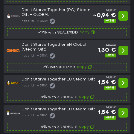
Don't Starve Together (PC) Steam
14,99 €
Gift - GLOBAL
~0,94 €
-93%
hace 1d
DRM:
copy
-17% with SEAL17XDD
Don't Starve Together EN Global
14,99 €
(Steam Gift)
1,30 €
-91%
hace 1d
DRM:
copy
-9% with XDDeals
14,99 €
Don't Starve Together EU Steam Gift
1,54 €
hace 1d
DRM:
-89%
copy
-8% with XD8DEALS
14,99 €
Don't Starve Together EU Steam Gift
1,54 €
hace 1d
DRM:
-89%
copy
-8% with XD8DEALS