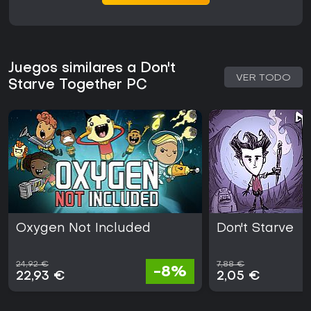
Juegos similares a Don't
VER TODO
Starve Together PC
Oxygen Not Included
Don't Starve
24,92 €
7,88 €
-8%
22,93 €
2,05 €