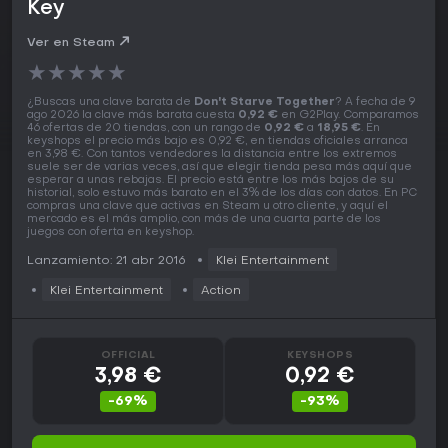
Key
Ver en Steam
★
★
★
★
★
¿Buscas una clave barata de
Don't Starve Together
? A fecha de 9
ago 2026 la clave más barata cuesta
0,92 €
en G2Play. Comparamos
46 ofertas de 20 tiendas, con un rango de
0,92 €
a
18,95 €
. En
keyshops el precio más bajo es 0,92 €, en tiendas oficiales arranca
en 3,98 €. Con tantos vendedores la distancia entre los extremos
suele ser de varias veces, así que elegir tienda pesa más aquí que
esperar a unas rebajas. El precio está entre los más bajos de su
historial, solo estuvo más barato en el 3% de los días con datos. En PC
compras una clave que activas en Steam u otro cliente, y aquí el
mercado es el más amplio, con más de una cuarta parte de los
juegos con oferta en keyshop.
Lanzamiento: 21 abr 2016
Klei Entertainment
Klei Entertainment
Action
OFFICIAL
KEYSHOPS
3,98 €
0,92 €
-69%
-93%