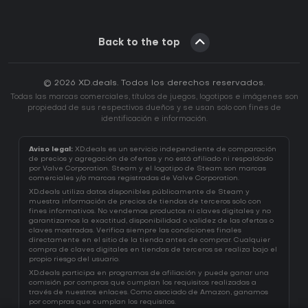
Back to the top
© 2026 XD.deals. Todos los derechos reservados.
Todas las marcas comerciales, títulos de juegos, logotipos e imágenes son
propiedad de sus respectivos dueños y se usan solo con fines de
identificación e información.
Aviso legal:
XD.deals es un servicio independiente de comparación
de precios y agregación de ofertas y no está afiliado ni respaldado
por Valve Corporation. Steam y el logotipo de Steam son marcas
comerciales y/o marcas registradas de Valve Corporation.
XD.deals utiliza datos disponibles públicamente de Steam y
muestra información de precios de tiendas de terceros solo con
fines informativos. No vendemos productos ni claves digitales y no
garantizamos la exactitud, disponibilidad o validez de las ofertas o
claves mostradas. Verifica siempre las condiciones finales
directamente en el sitio de la tienda antes de comprar. Cualquier
compra de claves digitales en tiendas de terceros se realiza bajo el
propio riesgo del usuario.
XD.deals participa en programas de afiliación y puede ganar una
comisión por compras que cumplan los requisitos realizadas a
través de nuestros enlaces. Como asociado de Amazon, ganamos
por compras que cumplan los requisitos.