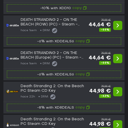
copy
-10% with XDD10
DEATH STRANDING 2 - ON THE
79,99 €
BEACH (ROW) (PC) - Steam -
44,64 €
Digital Key
-44%
hace 1sem
DRM:
copy
-6% with XDDEALS6
DEATH STRANDING 2 - ON THE
79,99 €
BEACH (Europe) (PC) - Steam -
44,64 €
Digital Key
-44%
hace 1sem
DRM:
copy
-6% with XDDEALS6
Death Stranding 2: On the Beach
79,99 €
PC Steam CD Key
44,98 €
-43%
hace 22h
DRM:
copy
-8% with XD8DEALS
Death Stranding 2: On the Beach
79,99 €
PC Steam CD Key
44,98 €