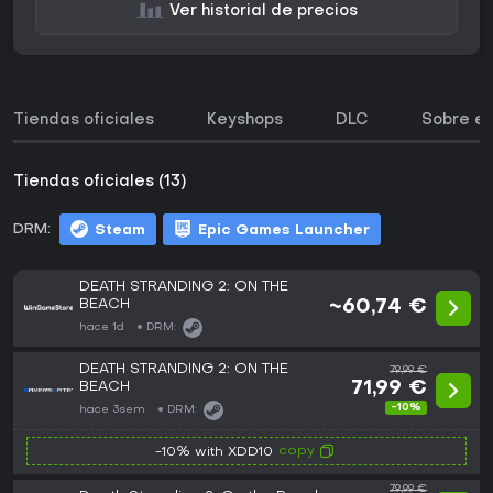
Ver historial de precios
Tiendas oficiales
Keyshops
DLC
Sobre el
Tiendas oficiales (13)
DRM:
Steam
Epic Games Launcher
DEATH STRANDING 2: ON THE
BEACH
~60,74 €
hace 1d
DRM:
DEATH STRANDING 2: ON THE
79,99 €
BEACH
71,99 €
-10%
hace 3sem
DRM:
copy
-10% with XDD10
79,99 €