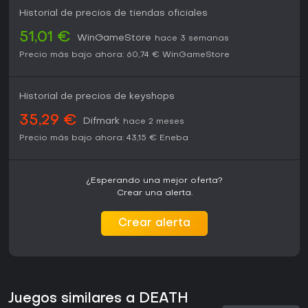
En PC, el juego soporta upscaling avanzado con NVIDIA
Historial de precios de tiendas oficiales
DLSS, AMD FSR e Intel XeSS para resoluciones más altas y
gráficos nítidos en su vasto mundo. Framerates
51,01 €
WinGameStore
hace 3 semanas
desbloqueados y ajustes gráficos personalizables se
adaptan a distintos hardwares, mientras que opciones
Precio más bajo ahora:
60,74 €
WinGameStore
para pantallas ultrawide, incluidas 32:9 en el gameplay,
potencian la inmersión.
Historial de precios de keyshops
Las opciones de control incluyen soporte completo para
ratón y teclado con binds personalizables, más integración
35,29 €
Difmark
hace 2 meses
con el mando DualSense para retroalimentación háptica y
Precio más bajo ahora:
43,15 €
Eneba
gatillos adaptativos que simulan el peso de la carga y la
tensión en combate.
¿Esperando una mejor oferta?
Crear una alerta.
Crear alerta
Juegos similares a DEATH