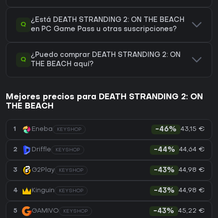
¿Está DEATH STRANDING 2: ON THE BEACH
Q
en PC Game Pass u otras suscripciones?
¿Puedo comprar DEATH STRANDING 2: ON
Q
THE BEACH aquí?
Mejores precios para DEATH STRANDING 2: ON
THE BEACH
43,15 €
1
Eneba
-46%
KEYSHOP
44,64 €
2
Driffle
-44%
KEYSHOP
44,98 €
3
G2Play
-43%
KEYSHOP
44,98 €
4
Kinguin
-43%
KEYSHOP
45,22 €
5
GAMIVO
-43%
KEYSHOP