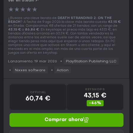
Ver en Steam
★
★
★
★
★
¿Buscas una clave barata de
DEATH STRANDING 2: ON THE
BEACH
? A fecha de 9 ago 2026 la clave más barata cuesta
43,15 €
en Eneba. Comparamos 48 ofertas de 21 tiendas, con un rango de
43,15 €
a
86,86 €
. En keyshops el precio más bajo es 43,15 €, en
tiendas oficiales arranca en 60,74 €. Con tantos vendedores la
distancia entre los extremos suele ser de varias veces, así que
elegir tienda pesa más aquí que esperar a unas rebajas. En PC
compras una clave que activas en Steam u otro cliente, y aquí el
mercado es el más amplio, con más de una cuarta parte de los
juegos con oferta en keyshop.
Lanzamiento: 19 mar 2026
PlayStation Publishing LLC
Nixxes software
Action
KEYSHOPS
OFFICIAL
43,15 €
60,74 €
-46%
Comprar ahora