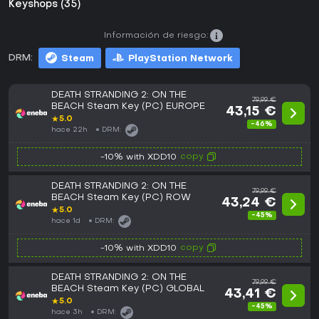
Keyshops (35)
Información de riesgo:
DRM:
Steam
PlayStation Network
DEATH STRANDING 2: ON THE
79,99 €
BEACH Steam Key (PC) EUROPE
43,15 €
★
5.0
-46%
hace 22h
DRM:
copy
-10% with XDD10
DEATH STRANDING 2: ON THE
79,99 €
BEACH Steam Key (PC) ROW
43,24 €
★
5.0
-45%
hace 1d
DRM:
copy
-10% with XDD10
DEATH STRANDING 2: ON THE
79,99 €
BEACH Steam Key (PC) GLOBAL
43,41 €
★
5.0
-45%
hace 3h
DRM: