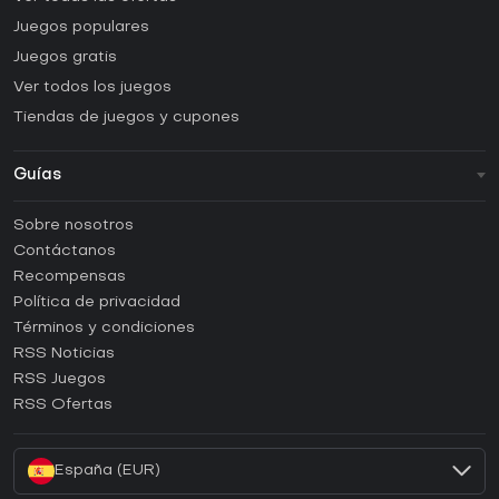
Juegos populares
Juegos gratis
Ver todos los juegos
Tiendas de juegos y cupones
Guías
FAQ
Sobre nosotros
Guías y tutoriales
Contáctanos
¿Cómo activar una CD Key de Steam?
Recompensas
¿Cómo activar una CD Key de Epic Games?
Política de privacidad
Términos y condiciones
¿Cómo activar una CD Key de GOG?
RSS Noticias
¿Cómo activar una CD Key de Ubisoft Connect?
RSS Juegos
¿Cómo activar una CD Key de EA App?
RSS Ofertas
¿Cómo activar una CD Key de Battle.net?
España (EUR)