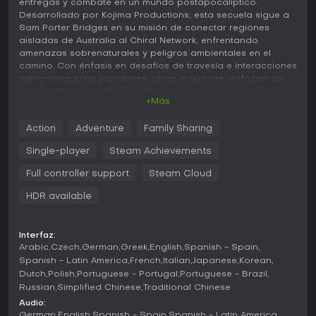
entregas y combate en un mundo postapocalíptico.
Desarrollado por Kojima Productions, esta secuela sigue a
Sam Porter Bridges en su misión de conectar regiones
aisladas de Australia al Chiral Network, enfrentando
amenazas sobrenaturales y peligros ambientales en el
camino. Con énfasis en desafíos de travesía e interacciones
asíncronas entre jugadores, atrae a quienes disfrutan de
una estrategia reflexiva combinada con secuencias de
+Más
acción intensas.
Jugabilidad
Action
Adventure
Family Sharing
En Death Stranding 2: On the Beach, la experiencia gira en
Single-player
Steam Achievements
torno a preparar viajes, sortear paisajes traicioneros y
completar entregas para expandir la red. Los jugadores
Full controller support
Steam Cloud
analizan mapas para cargar objetos esenciales como
HDR available
escaleras o granadas de sangre, y luego afrontan
obstáculos como tormentas de arena que reducen
visibilidad y equilibrio, terremotos que alteran el terreno o
ríos crecidos por lluvias intensas. Timefall, una lluvia única
Interfaz:
Arabic
Czech
German
Greek
English
Spanish - Spain
que acelera el envejecimiento, suma un riesgo extra a las
travesías al aire libre.
Spanish - Latin America
French
Italian
Japanese
Korean
Dutch
Polish
Portuguese - Portugal
Portuguese - Brazil
Las mecánicas de combate y sigilo brindan flexibilidad. Los
Russian
Simplified Chinese
Traditional Chinese
encuentros con los etéreos BTs exigen herramientas como
Audio:
bumeranes de sangre para drenar su fuerza vital, mientras
German
English
Spanish - Spain
Spanish - Latin America