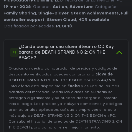
PlayStation Publishing LLC
. Fecha de lanzamiento en PC:
19 mar 2026
. Géneros:
Action
,
Adventure
. Categorías:
Family Sharing
,
Single-player
,
Steam Achievements
,
Full
controller support
,
Steam Cloud
,
HDR available
.
Clasificación por edades:
PEGI 18
.
¿Dónde comprar una clave Steam o CD Key
Q
barata de DEATH STRANDING 2: ON THE
BEACH?
Gracias a nuestro comparador de precios y códigos de
descuento verificados, puedes comprar una
clave de
DEATH STRANDING 2: ON THE BEACH
por solo
43,15 €
.
Esta oferta está disponible en
Eneba
y es una de las más
baratas del mercado. Todas las claves en XD.deals se
entregan digitalmente y se pueden descargar al instante
tras el pago. Los precios ya incluyen comisiones y códigos
promocionales aplicados, así que siempre ves el precio
más bajo de DEATH STRANDING 2: ON THE BEACH en
PC
.
Consulta el
historial de precios de DEATH STRANDING 2: ON
THE BEACH
para comprar en el mejor momento.