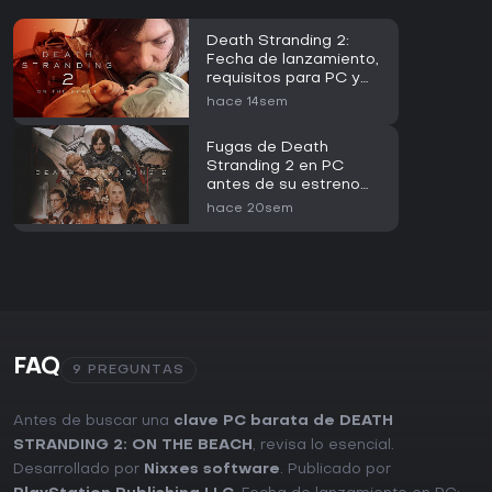
Death Stranding 2:
Fecha de lanzamiento,
requisitos para PC y
precio
hace 14sem
Fugas de Death
Stranding 2 en PC
antes de su estreno
oficial
hace 20sem
FAQ
9 PREGUNTAS
Antes de buscar una
clave PC barata de DEATH
STRANDING 2: ON THE BEACH
, revisa lo esencial.
Desarrollado por
Nixxes software
. Publicado por