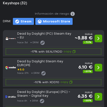
Keyshops (32)
Información de riesgo:
DRM:
Steam
Microsoft Store
Dead by Daylight (PC) Steam Key
19,99 €
- EU
~5,88 €
-70%
hace 3d
DRM:
copy
-17% with SEAL17XDD
Dead by Daylight Steam Key
19,99 €
EUROPE
6,10 €
★
5.0
-69%
hace 21h
DRM:
copy
-10% with XDD10
Dead by Daylight (Europe) (PC) -
19,99 €
Steam - Digital Key
6,35 €
-68%
hace 6h
DRM: