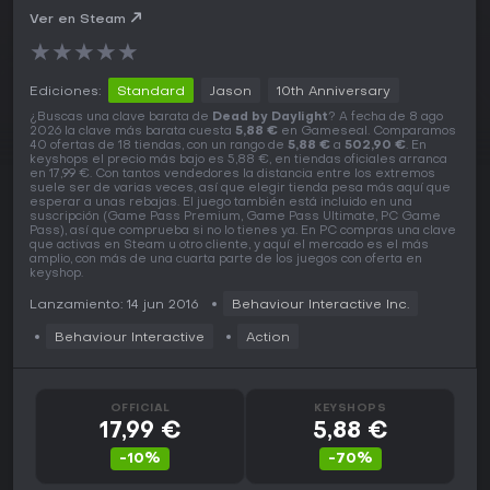
Ver en Steam
★
★
★
★
★
Ediciones:
Standard
Jason
10th Anniversary
¿Buscas una clave barata de
Dead by Daylight
? A fecha de 8 ago
2026 la clave más barata cuesta
5,88 €
en Gameseal. Comparamos
40 ofertas de 18 tiendas, con un rango de
5,88 €
a
502,90 €
. En
keyshops el precio más bajo es 5,88 €, en tiendas oficiales arranca
en 17,99 €. Con tantos vendedores la distancia entre los extremos
suele ser de varias veces, así que elegir tienda pesa más aquí que
esperar a unas rebajas. El juego también está incluido en una
suscripción (Game Pass Premium, Game Pass Ultimate, PC Game
Pass), así que comprueba si no lo tienes ya. En PC compras una clave
que activas en Steam u otro cliente, y aquí el mercado es el más
amplio, con más de una cuarta parte de los juegos con oferta en
keyshop.
Lanzamiento: 14 jun 2016
Behaviour Interactive Inc.
Behaviour Interactive
Action
OFFICIAL
KEYSHOPS
17,99 €
5,88 €
-10%
-70%