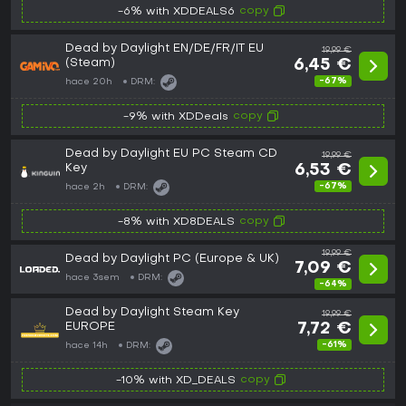
copy
-6% with XDDEALS6
Dead by Daylight EN/DE/FR/IT EU
19,99 €
(Steam)
6,45 €
-67%
hace 20h
DRM:
copy
-9% with XDDeals
Dead by Daylight EU PC Steam CD
19,99 €
Key
6,53 €
-67%
hace 2h
DRM:
copy
-8% with XD8DEALS
19,99 €
Dead by Daylight PC (Europe & UK)
7,09 €
hace 3sem
DRM:
-64%
Dead by Daylight Steam Key
19,99 €
EUROPE
7,72 €
-61%
hace 14h
DRM:
copy
-10% with XD_DEALS