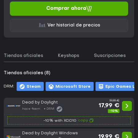
Comprar ahora
Ver historial de precios
Tiendas oficiales
Keyshops
Suscripciones
Tiendas oficiales (8)
DRM:
Steam
Microsoft Store
Epic Games L
19,99 €
Dead by Daylight
17,99 €
hace 4sem
DRM:
-10%
copy
-10% with XDD10
Dead by Daylight Windows
19,99 €