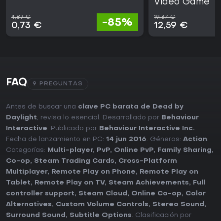
Video Game
4,87 €
19,37 €
-85%
0,73 €
12,59 €
FAQ
9 PREGUNTAS
Antes de buscar una
clave PC barata de Dead by
Daylight
, revisa lo esencial. Desarrollado por
Behaviour
Interactive
. Publicado por
Behaviour Interactive Inc.
.
Fecha de lanzamiento en PC:
14 jun 2016
. Géneros:
Action
.
Categorías:
Multi-player
,
PvP
,
Online PvP
,
Family Sharing
,
Co-op
,
Steam Trading Cards
,
Cross-Platform
Multiplayer
,
Remote Play on Phone
,
Remote Play on
Tablet
,
Remote Play on TV
,
Steam Achievements
,
Full
controller support
,
Steam Cloud
,
Online Co-op
,
Color
Alternatives
,
Custom Volume Controls
,
Stereo Sound
,
Surround Sound
,
Subtitle Options
. Clasificación por