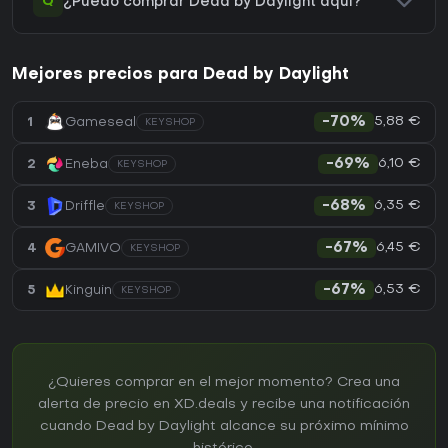
Q
¿Puedo comprar Dead by Daylight aquí?
Mejores precios para Dead by Daylight
5,88 €
1
Gameseal
-70%
KEYSHOP
6,10 €
2
Eneba
-69%
KEYSHOP
6,35 €
3
Driffle
-68%
KEYSHOP
6,45 €
4
GAMIVO
-67%
KEYSHOP
6,53 €
5
Kinguin
-67%
KEYSHOP
¿Quieres comprar en el mejor momento? Crea una
alerta de precio en XD.deals y recibe una notificación
cuando Dead by Daylight alcance su próximo mínimo