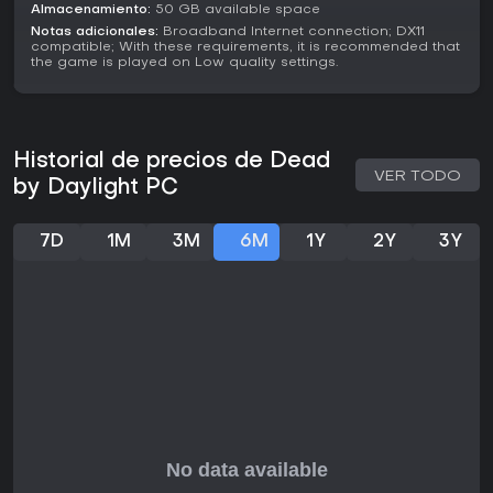
buscan sesiones impredecibles y sistemas de progreso,
Almacenamiento:
50 GB available space
convirtiéndolo en una opción sólida para partidas en
Notas adicionales:
Broadband Internet connection; DX11
grupo o colas en solitario en su estado actual.
compatible; With these requirements, it is recommended that
the game is played on Low quality settings.
Historial de precios de Dead
VER TODO
by Daylight PC
7D
1M
3M
6M
1Y
2Y
3Y