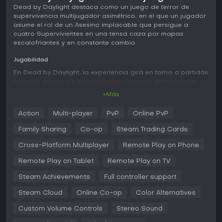
Dead by Daylight destaca como un juego de terror de
supervivencia multijugador asimétrico, en el que un jugador
asume el rol de un Asesino implacable que persigue a
cuatro Supervivientes en una tensa caza por mapas
escalofriantes y en constante cambio.
Jugabilidad
En Dead by Daylight, la experiencia gira en torno a partidas
intensas donde los Supervivientes reparan generadores
para activar las puertas de salida y escapar, mientras el
+Más
Asesino recorre el mapa para colgarlos en estructuras
sacrificiales. Los Supervivientes disfrutan de una vista en
Action
Multi-player
PvP
Online PvP
tercera persona que mejora la percepción del entorno,
facilitando detectar amenazas y coordinarse con el equipo.
Family Sharing
Co-op
Steam Trading Cards
El Asesino, por su parte, juega en primera persona,
centrándose en persecuciones individuales con poderes
Cross-Platform Multiplayer
Remote Play on Phone
únicos por personaje, como trampas o habilidades
Remote Play on Tablet
Remote Play on TV
sobrenaturales.
Steam Achievements
Full controller support
El progreso es esencial: los jugadores acumulan
Bloodpoints completando objetivos para subir de nivel y
Steam Cloud
Online Co-op
Color Alternatives
desbloquear perks, objetos, add-ons y ofrendas que
personalizan las estrategias. Los mapas se generan
Custom Volume Controls
Stereo Sound
proceduralmente, variando diseños y puntos de aparición