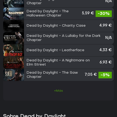
N/A
Chapter
Dead by Daylight - The
5,59 €
-30%
Halloween Chapter
Dead by Daylight - Charity Case
4,99 €
Dead by Daylight - A Lullaby for the Dark
N/A
Chapter
Dead by Daylight - Leatherface
4,33 €
Dead by Daylight - A Nightmare on
6,93 €
Elm Street
Dead by Daylight - The Saw
7,05 €
-5%
Chapter
+Más
Sobre Dead by Daylight