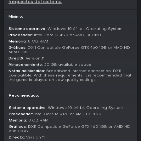
Requisitos del sistema
continúa en 2026, permite votaciones comunitarias para
nuevos Asesinos y Supervivientes, con las actualizaciones
de Phase 2 en febrero impulsando esta iniciativa.
Mínimo:
A marzo de 2026, el juego ofrece cross-platform play en PC,
Sistema operativo:
Windows 10 64-bit Operating System
consolas y más, con más de 60 millones de jugadores en
Procesador:
Intel Core i3-4170 or AMD FX-8120
todo el mundo. Colaboraciones con sagas de terror como
Memoria:
8 GB RAM
Silent Hill, Resident Evil y Saw añaden personajes con
Gráficos:
DX11 Compatible GeForce GTX 460 1GB or AMD HD
licencia, ampliando el elenco de Asesinos y Supervivientes.
6850 1GB
DirectX:
Version 11
¿Merece la pena?
Almacenamiento:
50 GB available space
Aunque debutó con críticas mixtas que han mejorado con el
Notas adicionales:
Broadband Internet connection; DX11
tiempo, Dead by Daylight ha forjado una comunidad
compatible; With these requirements, it is recommended that
masiva de más de 60 millones de jugadores, gracias a su
the game is played on Low quality settings.
atractivo perdurable con actualizaciones y eventos
regulares. Adiciones recientes como el modo 2v8 y
Recomendado:
contenido impulsado por la comunidad mantienen la
frescura, pese a quejas persistentes sobre balance y
matchmaking.
Sistema operativo:
Windows 10 64-bit Operating System
Procesador:
Intel Core i3-4170 or AMD FX-8120
Si te gustan los multijugador asimétricos con temas de
Memoria:
8 GB RAM
terror, profundidad estratégica en persecuciones y
Gráficos:
DX11 Compatible GeForce GTX 460 1GB or AMD HD
elementos de supervivencia cooperativa, este juego brinda
6850 1GB
un alto valor de rejugabilidad. Es ideal para quienes
DirectX:
Version 11