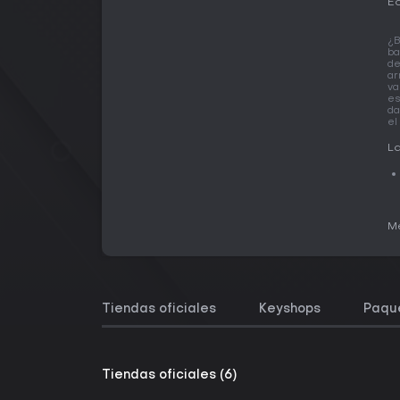
Ed
¿B
ba
d
ar
va
es
da
el
La
Me
Tiendas oficiales
Keyshops
Paqu
Tiendas oficiales (6)