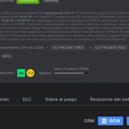
iciones:
Standard
Ultimate
uscas una clave barata de
Cyberpunk 2077
? A fecha de 8 ago 2026 la clave
rata cuesta
15,81 €
en GAMIVO. Comparamos 53 ofertas de 14 tiendas, con un 
e
15,81 €
a
59,99 €
. En keyshops el precio más bajo es 15,81 €, en tiendas oficia
ranca en 17,99 €. Con tantos vendedores la distancia entre los extremos suele 
rias veces, así que elegir tienda pesa más aquí que esperar a unas rebajas. El
tá entre los más bajos de su historial, solo estuvo más barato en el 9% de los d
tos. En PC compras una clave que activas en Steam u otro cliente, y aquí el me
 más amplio, con más de una cuarta parte de los juegos con oferta en keyshop.
nzamiento: 09 dic 2020
CD PROJEKT RED
CD PROJEKT RED
RPG
Very Positive
(753k)
tacritic:
86
7.3
Steam:
etes
DLC
Sobre el juego
Requisitos del si
DRM:
GOG