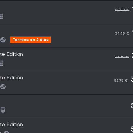
59,99 €
59,99 €
Termina en 2 días
te Edition
79,99 €
te Edition
82,78 €
te Edition