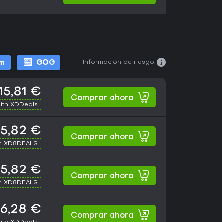
Información de riesgo:
m
GOG
15,81 €
Comprar ahora
ith XDDeals
15,82 €
Comprar ahora
th XD8DEALS
15,82 €
Comprar ahora
th XD8DEALS
16,28 €
Comprar ahora
ith XDDeals