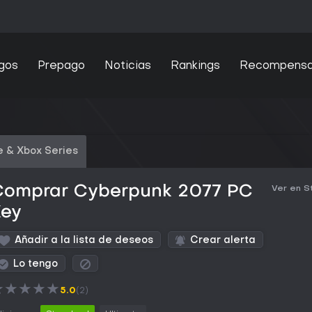
gos
Prepago
Noticias
Rankings
Recompens
 & Xbox Series
Comprar Cyberpunk 2077 PC
Ver en 
Key
Añadir a la lista de deseos
Crear alerta
Lo tengo
★
★
★
★
★
5.0
(2)