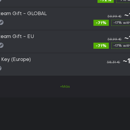
-72%
team Gift - GLOBAL
~
59,99 €
-71%
-17% wit
team Gift - EU
~
59,99 €
-71%
-17% wit
Key (Europe)
~
58,31 €
+Más