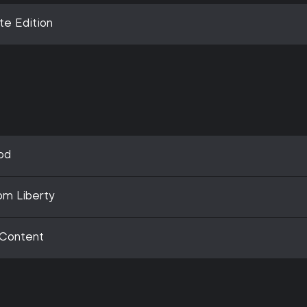
te Edition
od
om Liberty
 Content