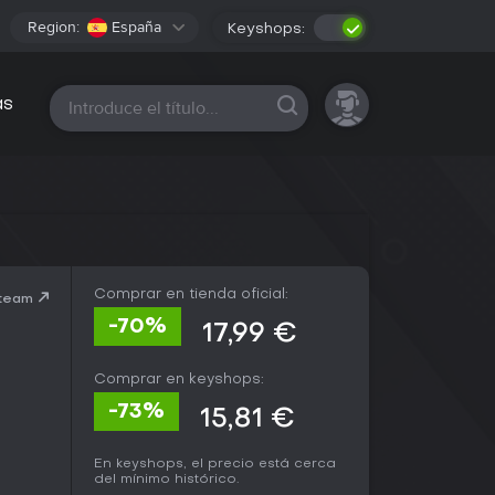
Region:
España
Keyshops:
Todas las plataformas
as
Comprar en tienda oficial:
Steam
-70%
17,99 €
Comprar en keyshops:
-73%
15,81 €
En keyshops, el precio está cerca
del mínimo histórico.