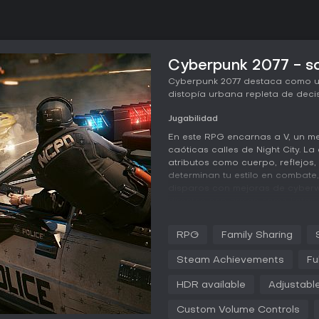
Cyberpunk 2077 - so
Cyberpunk 2077 destaca como u
distopía urbana repleta de decis
Jugabilidad
En este RPG encarnas a V, un me
caóticas calles de Night City. L
atributos como cuerpo, reflejos, 
determinan tu estilo en combate
disparos con mejoras de cyberwa
directos con armas como katanas
La exploración es clave en su e
RPG
Family Sharing
secundarias como carreras call
revives memorias ajenas para ha
Steam Achievements
Fu
la historia, moldeando alianzas y
desbloquea habilidades como sa
HDR available
Adjustabl
implantes cibernéticos. Conducir
aunque el tráfico y las persecuc
Custom Volume Controls
misiones.