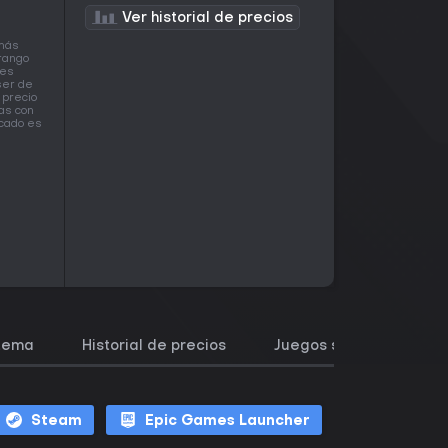
Ver historial de precios
 más
rango
les
ser de
 precio
ías con
rcado es
stema
Historial de precios
Juegos similares
Steam
Epic Games Launcher