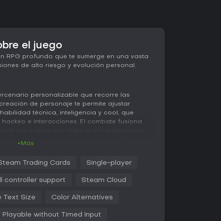
bre el juego
n RPG profundo que te sumerge en una vasta
iones de alto riesgo y evolución personal.
rcenario personalizable que recorre las
a creación de personaje te permite ajustar
habilidad técnica, inteligencia y cool, que
, hackeo e interacciones. El combate fusiona
re, para optar por sigilo o enfrentamientos
 o smart guns que siguen a los objetivos.
+Más
norme mundo abierto, lleno de actividades
Steam Trading Cards
Single-player
ejeras o secuencias de braindance, donde
llar pistas. Las opciones de diálogo ramifican
ll controller support
Steam Cloud
 finales, mientras el sistema de perks
ltos dobles o correr por paredes mediante
e Text Size
Color Alternatives
 vehículos por la ciudad amplía la libertad,
iones policiales elevan la tensión en las
Playable without Timed Input