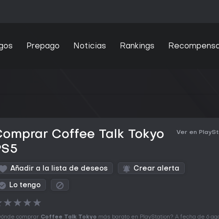
gos
Prepago
Noticias
Rankings
Recompens
omprar Coffee Talk Tokyo
Ver en PlaySt
PS5
Añadir a la lista de deseos
Crear alerta
Lo tengo
★
★
★
★
★
ónde comprar
Coffee Talk Tokyo
más barato en PlayStation? A fecha de 6 ag