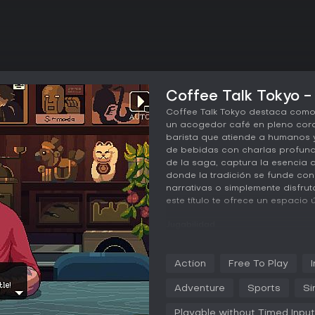
Coffee Talk Tokyo - 
Coffee Talk Tokyo destaca como
un acogedor café en pleno coraz
barista que atiende a humanos 
de bebidas con charlas profund
de la saga, captura la esencia d
donde la tradición se funde con 
narrativas o simplemente disfrut
este título te ofrece un espacio
Jugabilidad
En Coffee Talk Tokyo, el núcleo 
medida de las preferencias de c
Action
Free To Play
Eliges ingredientes como café, t
para cumplir con sus peticiones. 
Adventure
Sports
Si
de experimentar y desbloquear 
conversaciones fluyen de forma n
Playable without Timed Input