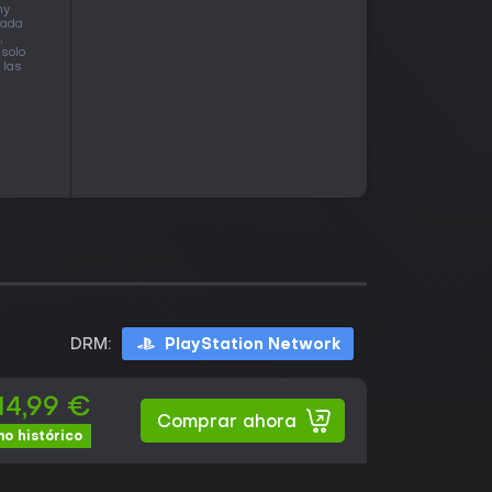
ny
cada
,
solo
 las
DRM:
PlayStation Network
14,99 €
Comprar ahora
o histórico