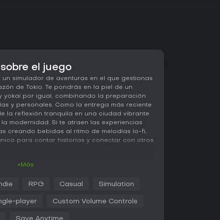
sobre el juego
 un simulador de aventuras en el que gestionas
ón de Tokio. Te pondrás en la piel de un
y yokai por igual, combinando la preparación
as y personales. Como la entrega más reciente
e la reflexión tranquila en una ciudad vibrante
la modernidad. Si te atraen las experiencias
as creando bebidas al ritmo de melodías lo-fi,
 único para contar historias y conectar con otros.
+Más
del juego gira en torno a preparar bebidas a
ada cliente mientras escuchas sus relatos.
Indie
RPG
Casual
Simulation
é u otras bases, y ajustas temperatura y dulzor
El proceso resulta intuitivo, con la posibilidad
ngle-player
Custom Volume Controls
nuevas recetas a medida que avanzas. Las
atural, y tus respuestas influyen en los
Save Anytime