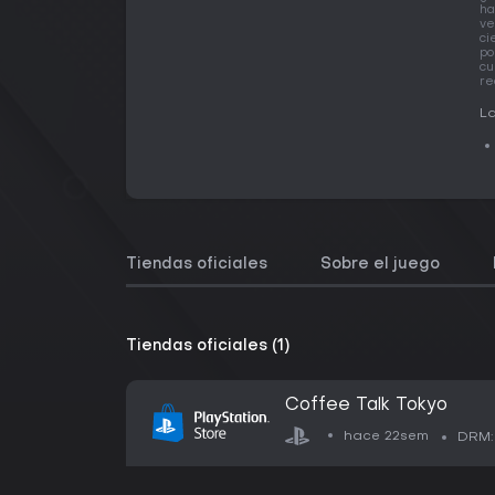
ha
ve
ci
po
cu
re
La
Tiendas oficiales
Sobre el juego
Tiendas oficiales (1)
Coffee Talk Tokyo
hace 22sem
DRM: