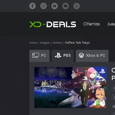
Ofertas
Jue
Inicio
Juegos
Action
Coffee Talk Tokyo
PC
PS5
Xbox & PC
C
¿D