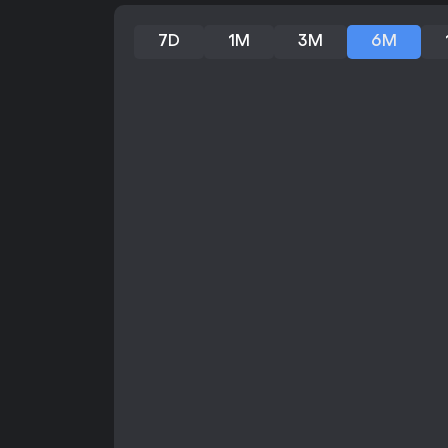
7D
1M
3M
6M