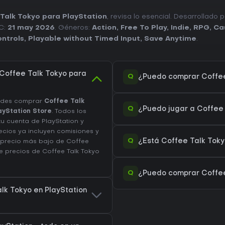
Talk Tokyo para PlayStation
, revisa lo esencial. Desarrollado 
PC:
21 may 2026
. Géneros:
Action
,
Free To Play
,
Indie
,
RPG
,
Ca
ntrols
,
Playable without Timed Input
,
Save Anytime
.
Coffee Talk Tokyo para
Q
¿Puedo comprar Coffee 
uedes comprar
Coffee Talk
Q
¿Puedo jugar a Coffee 
ayStation Store
. Todos los
tu cuenta de PlayStation y
recios ya incluyen comisiones y
Q
¿Está Coffee Talk Tokyo
 precio más bajo de Coffee
de precios de Coffee Talk Tokyo
Q
¿Puedo comprar Coffee
alk Tokyo en PlayStation