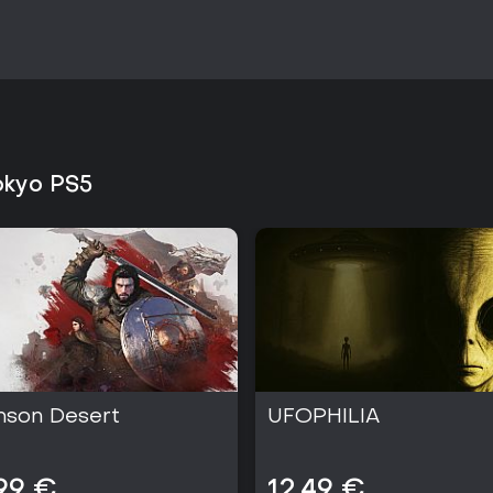
Tokyo PS5
mson Desert
UFOPHILIA
99 €
12,49 €