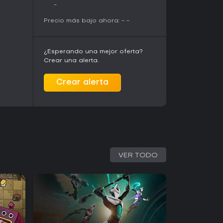
ugadores que disfrutan poniendo a prueba sus
-
rán las mecánicas gratificantes tras los
Precio más bajo ahora:
-
-
ecuencia lograda acerca a las secciones
¿Esperando una mejor oferta?
ienes buscan platformers cooperativos difíciles
Crear una alerta.
ipo y la experimentación con la física. Quienes
a con un amigo encontrarán risas frecuentes
Crear alerta
ídas repetidas. El modo individual ofrece una
unque elimina el componente social que define
ncipal sin temporadas adicionales ni
llá del ascenso base y la opción de
aca sus mecánicas únicas con cuerda y su
l éxito depende de la tolerancia a la alta
VER TODO
 repetir secciones varias veces. Ofrece una
ns de los platformers de precisión
cesibilidad amplia.