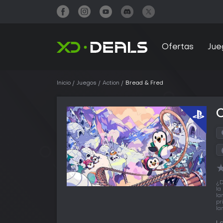
Ofertas
Jue
Inicio
Juegos
Action
Bread & Fred
¿D
la
la
pr
la