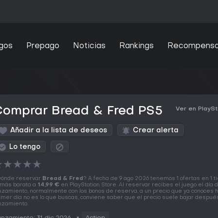
gos
Prepago
Noticias
Rankings
Recompens
Comprar Bread & Fred PS5
Ver en PlaySt
Añadir a la lista de deseos
Crear alerta
Lo tengo
★
★
★
★
★
ónde reservar
Bread & Fred
? A fecha de 9 ago 2026 tenemos 1 ofertas en 1 t
 más barata a
14,99 €
en PlayStation Store. Al reservar recibes el juego el día d
nzamiento, normalmente con los bonos de reserva, a un precio que ya conoces ho
imer día no es lo que buscas, conviene saber que el precio suele bajar despué
nzamiento.