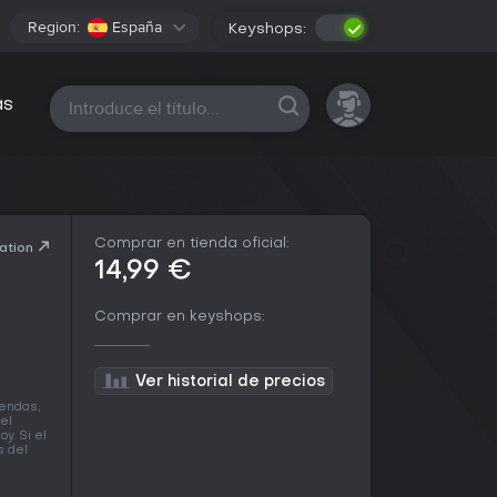
Region:
España
Keyshops:
Todas las plataformas
as
Comprar en tienda oficial:
ation
14,99 €
Comprar en keyshops:
Ver historial de precios
iendas,
el
y. Si el
s del