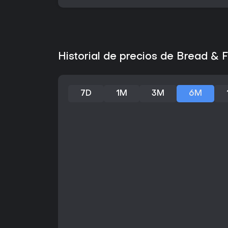
Historial de precios de Bread & 
7D
1M
3M
6M