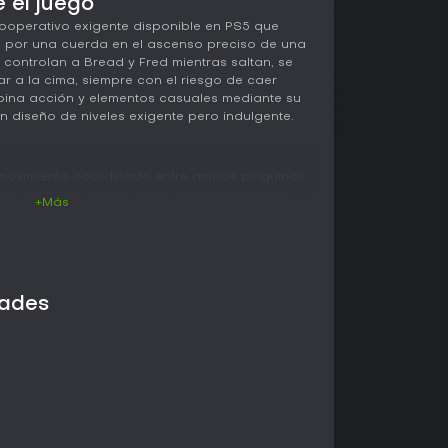
 el juego
ooperativo exigente disponible en PS5 que
s por una cuerda en el ascenso preciso de una
ontrolan a Bread y Fred mientras saltan, se
r a la cima, siempre con el riesgo de caer
mbina acción y elementos casuales mediante su
n diseño de niveles exigente pero indulgente.
l movimiento coordinado entre ambos pingüinos
a. Uno suele actuar como ancla mientras el
+Más
a plataformas lejanas. El impulso resulta clave
 largos o para propulsar al compañero a través
ían imposibles. El agarre en paredes añade
e ambos se cuelguen brevemente para
obstáculos, aunque el tiempo limitado de
dades
s rápidas.
 hasta el último punto de control, lo que
 el reconocimiento de patrones. El entorno de la
ogresión vertical con mayor complejidad en la
los requisitos de sincronización. En el modo un
sustituye por una roca lanzable llamada Jeff,
estreza individual y en el uso creativo de la