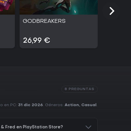
GODBREAKERS
PowerWa
26,99 €
24,99 
8 PREGUNTAS
nto en PC:
31 dic 2026
. Géneros:
Action
,
Casual
.
& Fred en PlayStation Store?