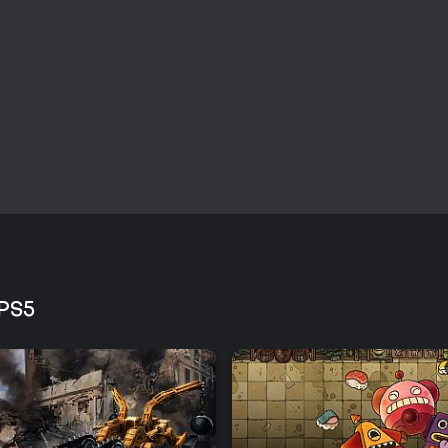
la experiencia principal. Los j
límites de coordinación encontra
primeros fallos, ya que cada s
superiores de la montaña.
¿Merece la pena jugarlo?
Bread & Fred está dirigido a qu
que destaquen el trabajo en equ
busquen una sesión desenfadad
junto a la frustración de las ca
prueba distinta de habilidad, a
gran parte de su atractivo.
El juego mantiene su desafío pri
expansiones de contenido más a
contrarreloj. La recepción dest
presentación simpática, aunque e
 PS5
dificultad y de la disposición a
experiencia concentrada para fa
cooperativos en lugar de una ac