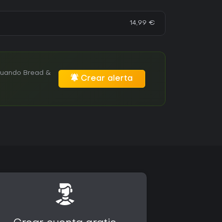
14,99 €
 cuando Bread &
Crear alerta