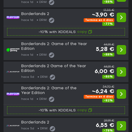
-88%
hace 1d
DRM:
17,35 €
Borderlands 2
~3,90 €
hace 1d
DRM:
Termina en 6 días
-77%
copy
-10% with XDDEALS
Borderlands 2: Game of the Year
44,99 €
Edition
5,28 €
-88%
hace 1d
DRM:
Borderlands 2 Game of the Year
44,99 €
Edition
6,00 €
-86%
hace 5d
DRM:
34,70 €
Borderlands 2: Game of the
~6,24 €
Year Edition
Termina en 6 días
hace 1d
DRM:
-82%
copy
-10% with XDDEALS
29,99 €
Borderlands 2
6,55 €
hace 5d
DRM:
-78%