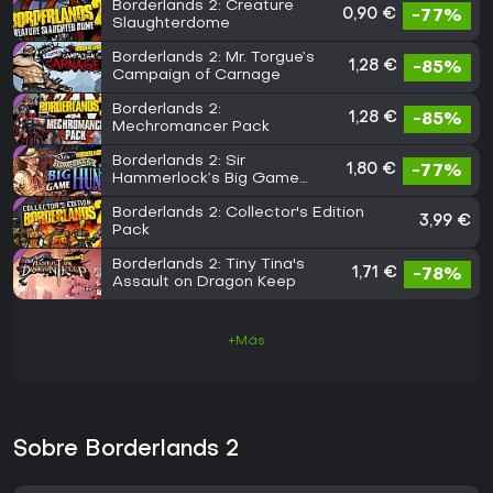
Borderlands 2: Creature
0,90 €
-77%
Slaughterdome
Borderlands 2: Mr. Torgue’s
1,28 €
-85%
Campaign of Carnage
Borderlands 2:
1,28 €
-85%
Mechromancer Pack
Borderlands 2: Sir
1,80 €
-77%
Hammerlock’s Big Game
Hunt
Borderlands 2: Collector's Edition
3,99 €
Pack
Borderlands 2: Tiny Tina's
1,71 €
-78%
Assault on Dragon Keep
+Más
Sobre Borderlands 2