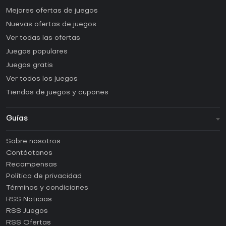
Mejores ofertas de juegos
Nuevas ofertas de juegos
Ver todas las ofertas
Juegos populares
Juegos gratis
Ver todos los juegos
Tiendas de juegos y cupones
Guías
FAQ
Sobre nosotros
Guías y tutoriales
Contáctanos
¿Cómo activar una CD Key de Steam?
Recompensas
¿Cómo activar una CD Key de Epic Games?
Política de privacidad
Términos y condiciones
¿Cómo activar una CD Key de GOG?
RSS Noticias
¿Cómo activar una CD Key de Ubisoft Connect?
RSS Juegos
¿Cómo activar una CD Key de EA App?
RSS Ofertas