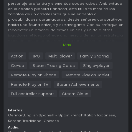
personaje profunda y elementos cooperativos. Ambientado
en el caótico planeta Pandora, este título te mete en los
zapatos de un cazatesoros que se enfrenta a
probabilidades abrumadoras, desde señores corporativos
hasta una fauna salvaje y extravagante. Con su enfoque en
recolectar un arsenal de armas únicas y unirte a otros
jugadores, el juego ofrece una mezcla de humor, estrategia
y acción incesante que conquista tanto a los fans de las
+Más
aventuras en solitario como a los del multijugador
cooperativo.
Action
RPG
Multi-player
Family Sharing
Jugabilidad
Co-op
Steam Trading Cards
Single-player
En Borderlands 2, el núcleo del juego gira en torno a
explorar entornos vastos e impredecibles mientras te lanzas
Remote Play on Phone
Remote Play on Tablet
a tiroteos intensos y recoges botín. Eliges entre cuatro
Remote Play on TV
Steam Achievements
clases únicas: la Siren, con potentes habilidades
elementales; el Commando, que despliega torretas
Full controller support
Steam Cloud
automáticas de apoyo; el Gunzerker, capaz de empuñar
dos armas a la vez para un fuego masivo; y el Assassin,
centrado en sigilo y golpes precisos. Cada clase tiene una
Interfaz:
acción especial que potencia tus tácticas de combate,
German
English
Spanish - Spain
French
Italian
Japanese
como atravesar enemigos o invocar señuelos.
Korean
Traditional Chinese
Las mecánicas de combate resaltan la variedad de armas,
Audio: