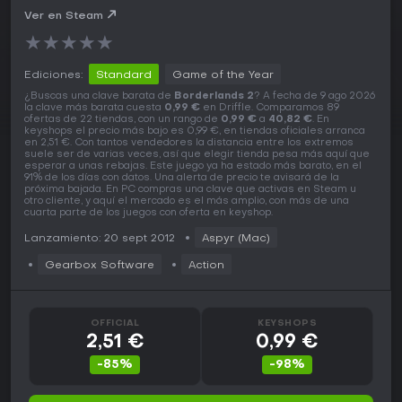
Ver en Steam
★
★
★
★
★
Ediciones:
Standard
Game of the Year
¿Buscas una clave barata de
Borderlands 2
? A fecha de 9 ago 2026
la clave más barata cuesta
0,99 €
en Driffle. Comparamos 89
ofertas de 22 tiendas, con un rango de
0,99 €
a
40,82 €
. En
keyshops el precio más bajo es 0,99 €, en tiendas oficiales arranca
en 2,51 €. Con tantos vendedores la distancia entre los extremos
suele ser de varias veces, así que elegir tienda pesa más aquí que
esperar a unas rebajas. Este juego ya ha estado más barato, en el
91% de los días con datos. Una alerta de precio te avisará de la
próxima bajada. En PC compras una clave que activas en Steam u
otro cliente, y aquí el mercado es el más amplio, con más de una
cuarta parte de los juegos con oferta en keyshop.
Lanzamiento: 20 sept 2012
Aspyr (Mac)
Gearbox Software
Action
OFFICIAL
KEYSHOPS
2,51 €
0,99 €
-85%
-98%