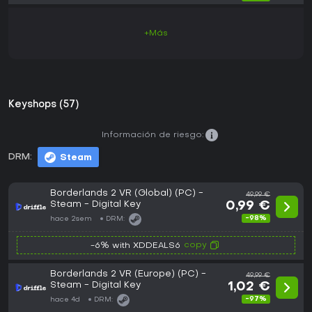
+Más
Keyshops (57)
Información de riesgo:
DRM:
Steam
Borderlands 2 VR (Global) (PC) -
49,99 €
Steam - Digital Key
0,99 €
-98%
hace 2sem
DRM:
copy
-6% with XDDEALS6
Borderlands 2 VR (Europe) (PC) -
49,99 €
Steam - Digital Key
1,02 €
-97%
hace 4d
DRM: