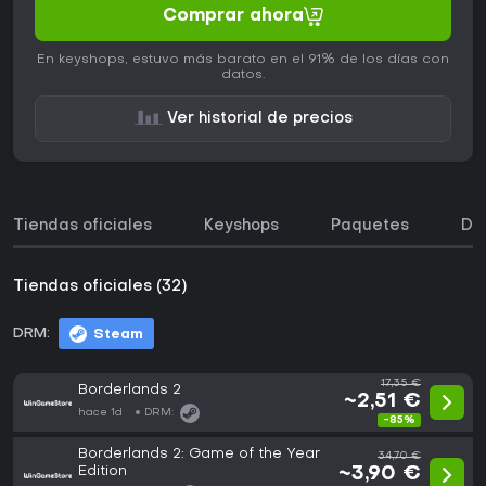
Comprar ahora
En keyshops, estuvo más barato en el 91% de los días con
datos.
Ver historial de precios
Tiendas oficiales
Keyshops
Paquetes
DL
Tiendas oficiales (32)
DRM:
Steam
17,35 €
Borderlands 2
~2,51 €
hace 1d
DRM:
-85%
Borderlands 2: Game of the Year
34,70 €
Edition
~3,90 €