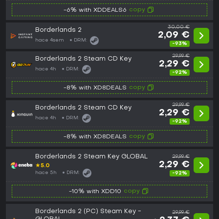
copy
-6% with XDDEALS6
30,00 €
Borderlands 2
2,09 €
hace 4sem
DRM:
-93%
29,99 €
Borderlands 2 Steam CD Key
2,29 €
hace 4h
DRM:
-92%
copy
-8% with XD8DEALS
29,99 €
Borderlands 2 Steam CD Key
2,29 €
hace 4h
DRM:
-92%
copy
-8% with XD8DEALS
Borderlands 2 Steam Key GLOBAL
29,99 €
2,29 €
★
5.0
hace 5h
DRM:
-92%
copy
-10% with XDD10
Borderlands 2 (PC) Steam Key -
29,99 €