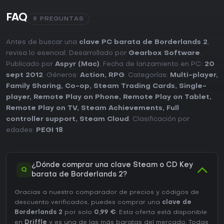
FAQ
9 PREGUNTAS
Antes de buscar una
clave PC barata de Borderlands 2
,
revisa lo esencial. Desarrollado por
Gearbox Software
.
Publicado por
Aspyr (Mac)
. Fecha de lanzamiento en PC:
20
sept 2012
. Géneros:
Action
,
RPG
. Categorías:
Multi-player
,
Family Sharing
,
Co-op
,
Steam Trading Cards
,
Single-
player
,
Remote Play on Phone
,
Remote Play on Tablet
,
Remote Play on TV
,
Steam Achievements
,
Full
controller support
,
Steam Cloud
. Clasificación por
edades:
PEGI 18
.
¿Dónde comprar una clave Steam o CD Key
Q
barata de Borderlands 2?
Gracias a nuestro comparador de precios y códigos de
descuento verificados, puedes comprar una
clave de
Borderlands 2
por solo
0,99 €
. Esta oferta está disponible
en
Driffle
y es una de las más baratas del mercado. Todas