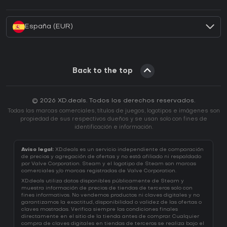
¿Cómo activar una CD Key de Battle.net?
España (EUR)
Back to the top
© 2026 XD.deals. Todos los derechos reservados.
Todas las marcas comerciales, títulos de juegos, logotipos e imágenes son
propiedad de sus respectivos dueños y se usan solo con fines de
identificación e información.
Aviso legal:
XD.deals es un servicio independiente de comparación
de precios y agregación de ofertas y no está afiliado ni respaldado
por Valve Corporation. Steam y el logotipo de Steam son marcas
comerciales y/o marcas registradas de Valve Corporation.
XD.deals utiliza datos disponibles públicamente de Steam y
muestra información de precios de tiendas de terceros solo con
fines informativos. No vendemos productos ni claves digitales y no
garantizamos la exactitud, disponibilidad o validez de las ofertas o
claves mostradas. Verifica siempre las condiciones finales
directamente en el sitio de la tienda antes de comprar. Cualquier
compra de claves digitales en tiendas de terceros se realiza bajo el