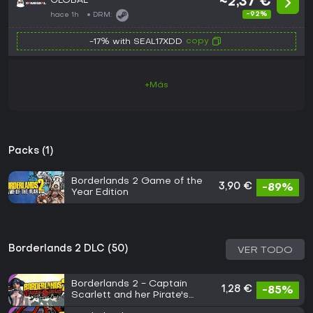
GLOBAL
~2,37 €
-92%
hace 1h
DRM:
copy
-17% with SEAL17XDD
+Más
Packs (1)
Borderlands 2 Game of the
3,90 €
-89%
Year Edition
Borderlands 2 DLC (50)
VER TODO
Borderlands 2 - Captain
1,28 €
-85%
Scarlett and her Pirate's
Booty