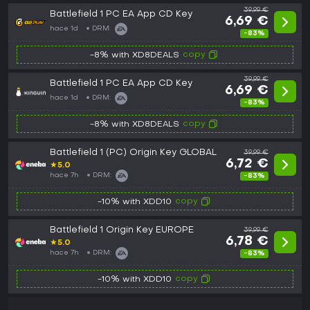
39,99 €
Battlefield 1 PC EA App CD Key
6,69 €
hace 1d
DRM:
-83%
copy
-8% with XD8DEALS
39,99 €
Battlefield 1 PC EA App CD Key
6,69 €
hace 1d
DRM:
-83%
copy
-8% with XD8DEALS
Battlefield 1 (PC) Origin Key GLOBAL
39,99 €
6,72 €
★
5.0
hace 7h
DRM:
-83%
copy
-10% with XDD10
Battlefield 1 Origin Key EUROPE
39,99 €
6,78 €
★
5.0
hace 7h
DRM:
-83%
copy
-10% with XDD10