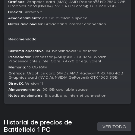
una ofrece uniformes y voces únicas, aunque las
Gráficos:
Graphics card (AMD): AMD Radeon™ HD 7850 2GB
Graphics card (NVIDIA): NVIDIA GeForce® GTX 660 2GB
mecánicas base son iguales para todos. Kits élite como el
lanzallamas o la sentry brindan potenciadores temporales
DirectX:
Version 11
con armadura pesada y armas potentes.
Almacenamiento:
50 GB available space
Notas adicionales:
Broadband Internet connection
Los sistemas de progresión desbloquean armas y
personalizaciones según el rendimiento en batalla, con war
bonds ganados en las partidas. La mecánica de
Recomendado:
reanimación de medics fomenta el equipo, permitiendo
revivir rápido a caídos para sostener la fuerza del
Sistema operativo:
64-bit Windows 10 or later
escuadrón.
Procesador:
Processor (AMD): AMD FX 8350 Wraith
Processor (Intel): Intel Core i7 4790 or equivalent
¿Merece la pena?
Memoria:
16 GB RAM
Battlefield 1 conserva una base de jugadores activa en
Gráficos:
Graphics card (AMD): AMD Radeon™ RX 480 4GB
Graphics card (NVIDIA): NVIDIA GeForce® GTX 1060 3GB
2025, con servidores que mantienen el multijugador pese a
no haber actualizaciones desde 2018. La recepción resalta
DirectX:
Version 11
su diseño sonoro atmosférico y fidelidad histórica, con un
Almacenamiento:
50 GB available space
Metacritic de 89 sobre 100 en PC según críticos. La
Notas adicionales:
Broadband Internet connection
comunidad alaba las batallas inmersivas y mapas variados,
aunque algunos critican desequilibrios en el dominio de
vehículos.
Para fans de FPS tácticos con toque histórico, Battlefield 1
Historial de precios de
sigue siendo una opción sólida, sobre todo si prefieres
VER TODO
Battlefield 1 PC
multijugador masivo al solo. Su disponibilidad por compra