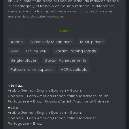
en 2016, este título pone el foco en batallas masivas donde
la estrategia y el trabajo en equipo marcan la diferencia,
sumergiendo a los jugadores en conflictos históricos en
escenarios globales variados.
Jugabilidad
+Más
En Battlefield 1, el núcleo del gameplay gira en torno al
combate de infantería por clases, con roles como Assault,
Action
Massively Multiplayer
Multi-player
Medic, Support o Scout, cada uno con armas y gadgets
específicos. Incluye mecánicas como cargas con bayoneta
PvP
Online PvP
Steam Trading Cards
para el cuerpo a cuerpo y un énfasis en la coordinación de
escuadras para capturar objetivos. El control de vehículos
Single-player
Steam Achievements
aporta profundidad, permitiendo manejar tanques, biplanos
Full controller support
HDR available
y buques navales, mientras que la destrucción ambiental
deja que los disparos modifiquen el terreno, abriendo rutas
o coberturas nuevas. Efectos climáticos como niebla o
lluvia alteran la visibilidad y las tácticas, haciendo cada
Interfaz:
Arabic
German
English
Spanish - Spain
partida impredecible.
Spanish - Latin America
French
Italian
Japanese
Polish
Las armas cuerpo a cuerpo van desde palas hasta sables,
Portuguese - Brazil
Russian
Turkish
Traditional Chinese
y el juego presenta Behemoths como zepelines gigantes o
Audio:
trenes acorazados que entran en escena cuando un
Arabic
German
English
Spanish - Spain
equipo va perdiendo, cambiando el rumbo. El gunplay
Spanish - Latin America
French
Italian
Japanese
transmite peso, con rifles de cerrojo y primeras
Portuguese - Brazil
ametralladoras que evocan la tecnología de la época,