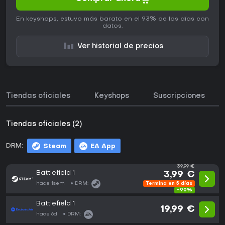
En keyshops, estuvo más barato en el 93% de los días con
datos.
Ver historial de precios
Tiendas oficiales
Keyshops
Suscripciones
Tiendas oficiales (2)
DRM:
Steam
EA App
39,99 €
Battlefield 1
3,99 €
hace 1sem
DRM:
Termina en 5 días
-90%
Battlefield 1
19,99 €
hace 6d
DRM: