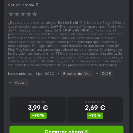
Ver en Steam
★
★
★
★
★
¿Buscas una clave barata de
Battlefield 1
? A fecha de 7 ago 2026 la
clave más barata cuesta
2,69 €
en Loaded. Comparamos 40 ofertas
de 14 tiendas, con un rango de
2,69 €
a
48,48 €
. En keyshops el
precio más bajo es 2,69 €, en tiendas oficiales arranca en 3,99 €. Con
tantos vendedores la distancia entre los extremos suele ser de
varias veces, así que elegir tienda pesa más aquí que esperar a
unas rebajas. El juego también está incluido en una suscripción (EA
Play PlayStation), así que comprueba si no lo tienes ya. Este juego ya
ha estado más barato, en el 93% de los días con datos. Una alerta de
precio te avisará de la próxima bajada. En PC compras una clave que
activas en Steam u otro cliente, y aquí el mercado es el más amplio,
con más de una cuarta parte de los juegos con oferta en keyshop.
Lanzamiento: 11 jun 2020
Electronic Arts
DICE
Action
OFFICIAL
KEYSHOPS
3,99 €
2,69 €
-90%
-93%
Comprar ahora