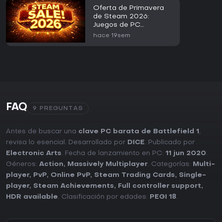
Oferta de Primavera
de Steam 2026:
Juegos de PC
Destacados por Menos
hace 19sem
de 3 EUR
FAQ
9 PREGUNTAS
Antes de buscar una
clave PC barata de Battlefield 1
,
revisa lo esencial. Desarrollado por
DICE
. Publicado por
Electronic Arts
. Fecha de lanzamiento en PC:
11 jun 2020
.
Géneros:
Action
,
Massively Multiplayer
. Categorías:
Multi-
player
,
PvP
,
Online PvP
,
Steam Trading Cards
,
Single-
player
,
Steam Achievements
,
Full controller support
,
HDR available
. Clasificación por edades:
PEGI 18
.