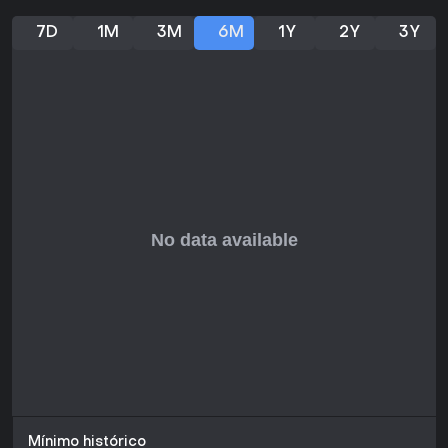
estándar y soporte continuo de servidores lo hacen
accesible, pero quienes busquen actualizaciones
7D
1M
3M
6M
1Y
2Y
3Y
constantes podrían mirar otras alternativas. En conjunto, su
mezcla de caos y estrategia sigue atrayendo a veteranos.
Mínimo histórico