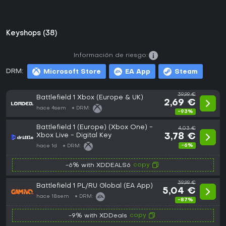
Keyshops (38)
Información de riesgo:
DRM:
Microsoft Store
EA App
Steam
39,99 €
Battlefield 1 Xbox (Europe & UK)
2,69 €
hace 4sem
DRM:
-93%
Battlefield 1 (Europe) (Xbox One) -
4,03 €
Xbox Live - Digital Key
3,78 €
-6%
hace 1d
DRM:
copy
-6% with XDDEALS6
39,99 €
Battlefield 1 PL/RU Global (EA App)
5,04 €
hace 18sem
DRM:
-87%
copy
-9% with XDDeals