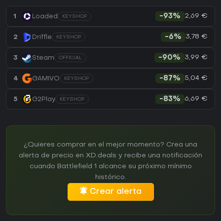
2,69 €
1
Loaded
-93%
KEYSHOP
3,78 €
2
Driffle
-6%
KEYSHOP
3,99 €
3
Steam
-90%
OFFICIAL
5,04 €
4
GAMIVO
-87%
KEYSHOP
6,69 €
5
G2Play
-83%
KEYSHOP
¿Quieres comprar en el mejor momento? Crea una
alerta de precio en XD.deals y recibe una notificación
cuando Battlefield 1 alcance su próximo mínimo
histórico.
Crear alerta