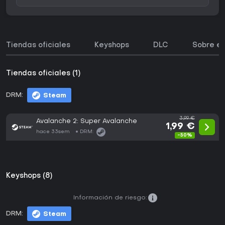
Tiendas oficiales
Keyshops
DLC
Sobre el
Tiendas oficiales (1)
DRM:
Steam
3,99 €
Avalanche 2: Super Avalanche
1,99 €
hace 33sem
DRM:
-50%
Keyshops (8)
Información de riesgo:
DRM:
Steam