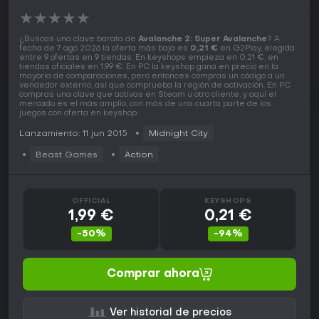
★
★
★
★
★
¿Buscas una clave barata de
Avalanche 2: Super Avalanche
? A
fecha de 7 ago 2026 la oferta más baja es
0,21 €
en G2Play, elegida
entre 9 ofertas en 9 tiendas. En keyshops empieza en 0,21 €, en
tiendas oficiales en 1,99 €. En PC la keyshop gana en precio en la
mayoría de comparaciones, pero entonces compras un código a un
vendedor externo, así que comprueba la región de activación. En PC
compras una clave que activas en Steam u otro cliente, y aquí el
mercado es el más amplio, con más de una cuarta parte de los
juegos con oferta en keyshop.
Lanzamiento: 11 jun 2015
Midnight City
Beast Games
Action
OFFICIAL
KEYSHOPS
1,99 €
0,21 €
-50%
-94%
Comprar ahora
Ver historial de precios