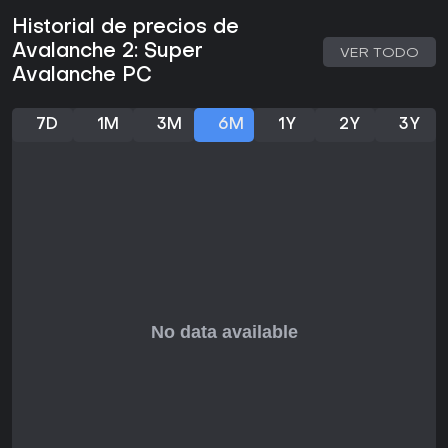
destacan su accesibilidad para sesiones casuales y su
Historial de precios de
desafío en las partidas más competitivas. La acción va
acompañada de una banda sonora de calidad. Es un
Avalanche 2: Super
VER TODO
plataformas arcade centrado, con soporte cooperativo,
Avalanche PC
disponible en PC sin necesidad de actualizaciones
continuas ni contenido por temporadas. Quienes busquen
un plataformas preciso con un sistema de progresión ligero
7D
1M
3M
6M
1Y
2Y
3Y
encontrarán en sus mecánicas un valor constante.