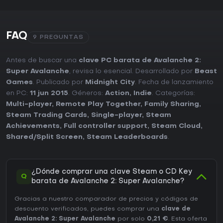
FAQ
9 PREGUNTAS
Antes de buscar una
clave PC barata de Avalanche 2:
Super Avalanche
, revisa lo esencial. Desarrollado por
Beast
Games
. Publicado por
Midnight City
. Fecha de lanzamiento
en PC:
11 jun 2015
. Géneros:
Action
,
Indie
. Categorías:
Multi-player
,
Remote Play Together
,
Family Sharing
,
Steam Trading Cards
,
Single-player
,
Steam
Achievements
,
Full controller support
,
Steam Cloud
,
Shared/Split Screen
,
Steam Leaderboards
.
¿Dónde comprar una clave Steam o CD Key
Q
barata de Avalanche 2: Super Avalanche?
Gracias a nuestro comparador de precios y códigos de
descuento verificados, puedes comprar una
clave de
Avalanche 2: Super Avalanche
por solo
0,21 €
. Esta oferta