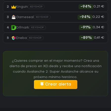
0,21 €
2
Kinguin
-94%
KEYSHOP
0,22 €
3
Gameseal
-94%
KEYSHOP
0,34 €
4
Difmark
-91%
KEYSHOP
0,41 €
5
Eneba
-89%
KEYSHOP
¿Quieres comprar en el mejor momento? Crea una
alerta de precio en XD.deals y recibe una notificación
cuando Avalanche 2: Super Avalanche alcance su
próximo mínimo histórico.
Crear alerta