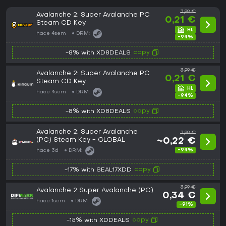
3,99 €
Avalanche 2: Super Avalanche PC
0,21 €
Steam CD Key
hace 4sem
DRM:
-94%
copy
-8% with XD8DEALS
3,99 €
Avalanche 2: Super Avalanche PC
0,21 €
Steam CD Key
hace 4sem
DRM:
-94%
copy
-8% with XD8DEALS
Avalanche 2: Super Avalanche
3,99 €
(PC) Steam Key - GLOBAL
~0,22 €
-94%
hace 3d
DRM:
copy
-17% with SEAL17XDD
3,99 €
Avalanche 2 Super Avalanche (PC)
0,34 €
hace 1sem
DRM:
-91%
copy
-15% with XDDEALS