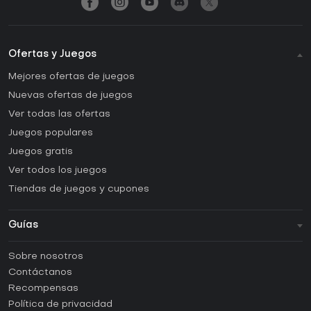
Ofertas y Juegos
Mejores ofertas de juegos
Nuevas ofertas de juegos
Ver todas las ofertas
Juegos populares
Juegos gratis
Ver todos los juegos
Tiendas de juegos y cupones
Guías
FAQ
Sobre nosotros
Guías y tutoriales
Contáctanos
¿Cómo activar una CD Key de Steam?
Recompensas
¿Cómo activar una CD Key de Epic Games?
Política de privacidad