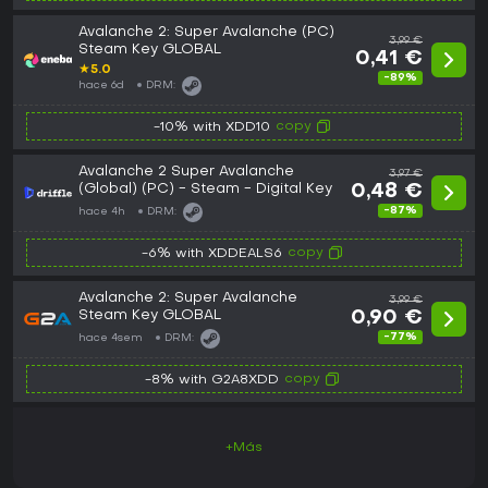
Avalanche 2: Super Avalanche (PC)
3,99 €
Steam Key GLOBAL
0,41 €
★
5.0
-89%
hace 6d
DRM:
copy
-10% with XDD10
Avalanche 2 Super Avalanche
3,97 €
(Global) (PC) - Steam - Digital Key
0,48 €
-87%
hace 4h
DRM:
copy
-6% with XDDEALS6
Avalanche 2: Super Avalanche
3,99 €
Steam Key GLOBAL
0,90 €
-77%
hace 4sem
DRM:
copy
-8% with G2A8XDD
+Más