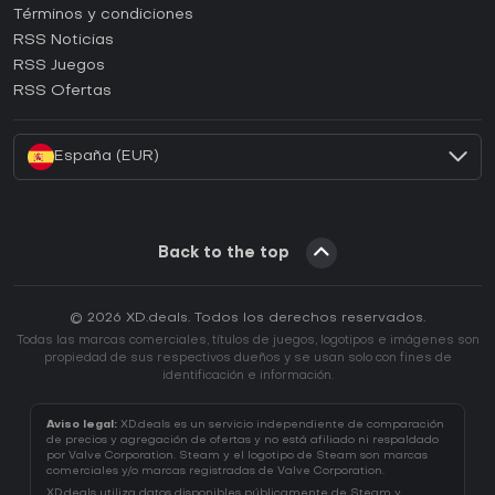
Términos y condiciones
¿Cómo activar una CD Key de GOG?
RSS Noticias
¿Cómo activar una CD Key de Ubisoft Connect?
RSS Juegos
¿Cómo activar una CD Key de EA App?
RSS Ofertas
¿Cómo activar una CD Key de Battle.net?
España (EUR)
Back to the top
© 2026 XD.deals. Todos los derechos reservados.
Todas las marcas comerciales, títulos de juegos, logotipos e imágenes son
propiedad de sus respectivos dueños y se usan solo con fines de
identificación e información.
Aviso legal:
XD.deals es un servicio independiente de comparación
de precios y agregación de ofertas y no está afiliado ni respaldado
por Valve Corporation. Steam y el logotipo de Steam son marcas
comerciales y/o marcas registradas de Valve Corporation.
XD.deals utiliza datos disponibles públicamente de Steam y