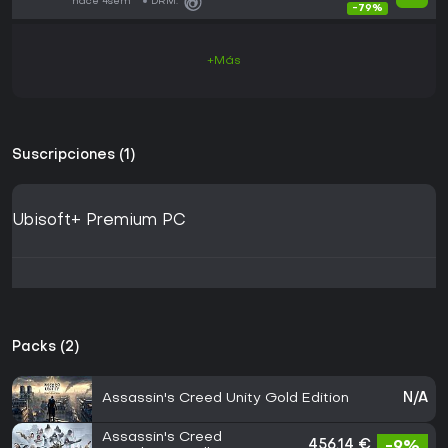
hace 4sem
DRM:
-79%
+Más
Suscripciones (1)
Ubisoft+ Premium PC
Packs (2)
Assassin's Creed Unity Gold Edition
N/A
Assassin's Creed
456,14 €
-9%