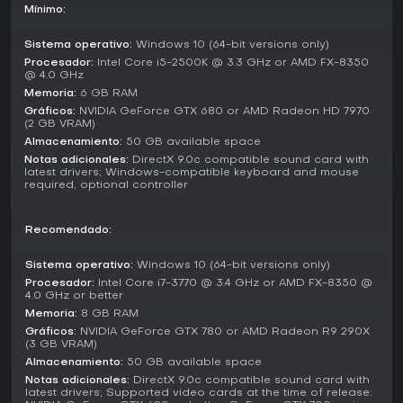
Mínimo:
vision facilitan detectar objetivos y caminos ocultos,
mientras un sistema de progresión permite mejorar
habilidades en árboles de sigilo, combate y navegación.
Sistema operativo:
Windows 10 (64-bit versions only)
Procesador:
Intel Core i5-2500K @ 3.3 GHz or AMD FX-8350
Las facciones tienen su peso, con Asesinos enfrentados a
@ 4.0 GHz
Templarios en medio de grupos revolucionarios más
Memoria:
6 GB RAM
amplios. El juego integra figuras y eventos históricos reales,
Gráficos:
NVIDIA GeForce GTX 680 or AMD Radeon HD 7970
aportando profundidad a misiones que moldean el destino
(2 GB VRAM)
de Francia.
Almacenamiento:
50 GB available space
Notas adicionales:
DirectX 9.0c compatible sound card with
¿Merece la pena?
latest drivers; Windows-compatible keyboard and mouse
required, optional controller
La recepción de los jugadores hacia Assassin's Creed Unity
ha mejorado desde su estreno. Aunque arrancó con críticas
mixtas por problemas técnicos, ahora luce una calificación
Recomendado:
Mostly Positive en Steam, con fans elogiando sus gráficos y
parkour en debates recientes. Una actualización de 2026
Sistema operativo:
Windows 10 (64-bit versions only)
desbloqueó 60 FPS en consolas current-gen, elevando la
Procesador:
Intel Core i7-3770 @ 3.4 GHz or AMD FX-8350 @
fluidez y reavivando el interés.
4.0 GHz or better
Memoria:
8 GB RAM
Para quienes disfrutan de títulos de acción y aventura
Gráficos:
NVIDIA GeForce GTX 780 or AMD Radeon R9 290X
histórica con fuerte énfasis en exploración y sigilo, Unity
(3 GB VRAM)
sigue siendo una opción sólida. Sus funciones co-op
Almacenamiento:
50 GB available space
aumentan el replay value, y el París detallado seduce a los
Notas adicionales:
DirectX 9.0c compatible sound card with
aficionados a la historia. Si buscas un rendimiento pulido y
latest drivers; Supported video cards at the time of release:
no te importa un juego de 2014, vale la pena probarlo, más