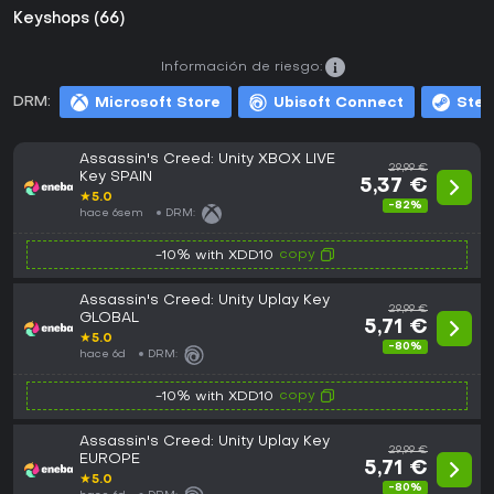
Keyshops (66)
Información de riesgo:
DRM:
Microsoft Store
Ubisoft Connect
Ste
Assassin's Creed: Unity XBOX LIVE
29,99 €
Key SPAIN
5,37 €
★
5.0
-82%
hace 6sem
DRM:
copy
-10% with XDD10
Assassin's Creed: Unity Uplay Key
29,99 €
GLOBAL
5,71 €
★
5.0
-80%
hace 6d
DRM:
copy
-10% with XDD10
Assassin's Creed: Unity Uplay Key
29,99 €
EUROPE
5,71 €
★
5.0
-80%