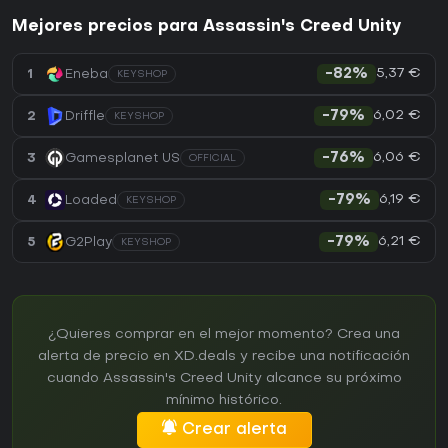
Mejores precios para Assassin's Creed Unity
5,37 €
1
Eneba
-82%
KEYSHOP
6,02 €
2
Driffle
-79%
KEYSHOP
6,06 €
3
Gamesplanet US
-76%
OFFICIAL
6,19 €
4
Loaded
-79%
KEYSHOP
6,21 €
5
G2Play
-79%
KEYSHOP
¿Quieres comprar en el mejor momento? Crea una
alerta de precio en XD.deals y recibe una notificación
cuando Assassin's Creed Unity alcance su próximo
mínimo histórico.
Crear alerta