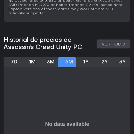
NVIDIA GeForce GTX 680 or better, GeForce GTX 700 series;
aún con las mejoras recientes.
AMD Radeon HD7970 or better, Radeon R9 200 series Note:
Laptop versions of these cards may work but are NOT
officially supported.
Historial de precios de
VER TODO
Assassin's Creed Unity PC
7D
1M
3M
6M
1Y
2Y
3Y