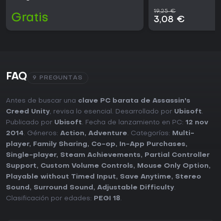
19,25 €
Gratis
3,08 €
FAQ
9 PREGUNTAS
Antes de buscar una
clave PC barata de Assassin's
Creed Unity
, revisa lo esencial. Desarrollado por
Ubisoft
.
Publicado por
Ubisoft
. Fecha de lanzamiento en PC:
12 nov
2014
. Géneros:
Action
,
Adventure
. Categorías:
Multi-
player
,
Family Sharing
,
Co-op
,
In-App Purchases
,
Single-player
,
Steam Achievements
,
Partial Controller
Support
,
Custom Volume Controls
,
Mouse Only Option
,
Playable without Timed Input
,
Save Anytime
,
Stereo
Sound
,
Surround Sound
,
Adjustable Difficulty
.
Clasificación por edades:
PEGI 18
.