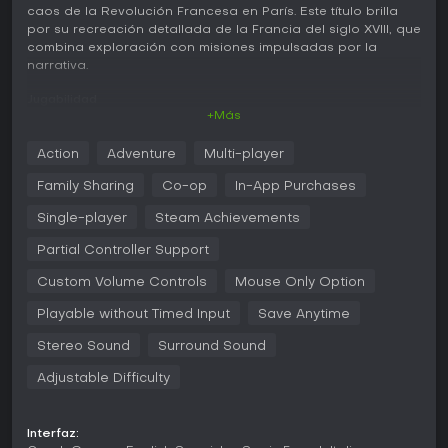
caos de la Revolución Francesa en París. Este título brilla
por su recreación detallada de la Francia del siglo XVIII, que
combina exploración con misiones impulsadas por la
narrativa.
Jugabilidad
+Más
En Assassin's Creed Unity, el núcleo del gameplay gira en
torno a un parkour fluido para recorrer la extensa ciudad
Action
Adventure
Multi-player
de París, permitiendo a Arno escalar edificios, saltar entre
tejados y deslizarse entre multitudes sin problemas. El
Family Sharing
Co-op
In-App Purchases
sistema de combate presenta un enfoque renovado con
mecánicas de esgrima, donde el timing de bloqueos y
Single-player
Steam Achievements
ataques resulta clave frente a grupos de enemigos. Los
Partial Controller Support
elementos de sigilo incluyen un sneaking mejorado, uso de
coberturas y herramientas como bombas de humo para
Custom Volume Controls
Mouse Only Option
escapar o distraer. Los jugadores pueden personalizar el
equipo y habilidades de Arno, desbloqueando
Playable without Timed Input
Save Anytime
capacidades que potencian técnicas de asesinato o
camuflaje en multitudes. Un arma destacada es el Phantom
Stereo Sound
Surround Sound
Blade, que une una hoja oculta con funcionalidad de
ballesta para derribos a distancia.
Adjustable Difficulty
El juego fomenta un equilibrio de enfoques, desde
enfrentamientos directos hasta infiltraciones silenciosas,
Interfaz: