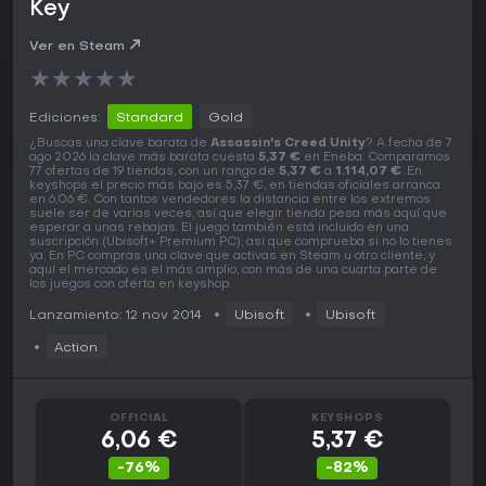
Key
Ver en Steam
★
★
★
★
★
Ediciones:
Standard
Gold
¿Buscas una clave barata de
Assassin's Creed Unity
? A fecha de 7
ago 2026 la clave más barata cuesta
5,37 €
en Eneba. Comparamos
77 ofertas de 19 tiendas, con un rango de
5,37 €
a
1.114,07 €
. En
keyshops el precio más bajo es 5,37 €, en tiendas oficiales arranca
en 6,06 €. Con tantos vendedores la distancia entre los extremos
suele ser de varias veces, así que elegir tienda pesa más aquí que
esperar a unas rebajas. El juego también está incluido en una
suscripción (Ubisoft+ Premium PC), así que comprueba si no lo tienes
ya. En PC compras una clave que activas en Steam u otro cliente, y
aquí el mercado es el más amplio, con más de una cuarta parte de
los juegos con oferta en keyshop.
Lanzamiento: 12 nov 2014
Ubisoft
Ubisoft
Action
OFFICIAL
KEYSHOPS
6,06 €
5,37 €
-76%
-82%