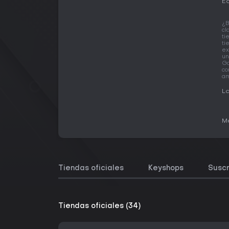
Ed
¿B
cl
ti
ti
ex
un
Ga
co
am
La
Me
Tiendas oficiales
Keyshops
Suscr
Tiendas oficiales (34)