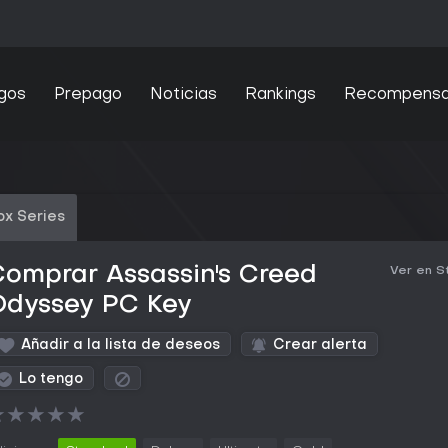
gos
Prepago
Noticias
Rankings
Recompens
ox Series
omprar Assassin's Creed
Ver en 
Odyssey PC Key
Añadir a la lista de deseos
Crear alerta
Lo tengo
★
★
★
★
★