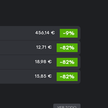
-9%
456,14 €
-82%
12,71 €
-82%
18,98 €
-82%
15,85 €
VER TODO