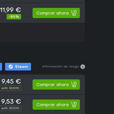
11,99 €
Comprar ahora
-80%
Información de riesgo:
Steam
9,45 €
Comprar ahora
 with XDD10
9,53 €
Comprar ahora
 with XDD10