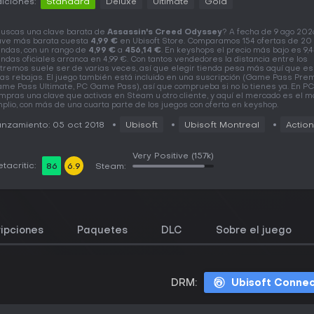
iciones:
Standard
Deluxe
Ultimate
Gold
uscas una clave barata de
Assassin's Creed Odyssey
? A fecha de 9 ago 2026
ave más barata cuesta
4,99 €
en Ubisoft Store. Comparamos 154 ofertas de 20
endas, con un rango de
4,99 €
a
456,14 €
. En keyshops el precio más bajo es 9,4
endas oficiales arranca en 4,99 €. Con tantos vendedores la distancia entre los
tremos suele ser de varias veces, así que elegir tienda pesa más aquí que es
as rebajas. El juego también está incluido en una suscripción (Game Pass Pre
me Pass Ultimate, PC Game Pass), así que comprueba si no lo tienes ya. En PC
mpras una clave que activas en Steam u otro cliente, y aquí el mercado es el 
plio, con más de una cuarta parte de los juegos con oferta en keyshop.
nzamiento: 05 oct 2018
Ubisoft
Ubisoft Montreal
Action
Very Positive
(157k)
tacritic:
86
6.9
Steam:
ipciones
Paquetes
DLC
Sobre el juego
DRM:
Ubisoft Conne