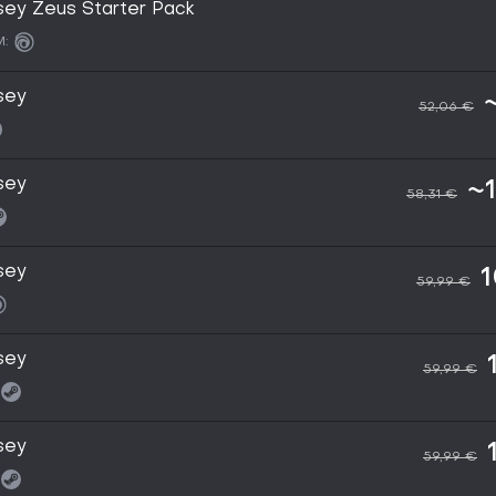
sey Zeus Starter Pack
:
sey
52,06 €
sey
~
58,31 €
sey
1
59,99 €
sey
59,99 €
sey
59,99 €