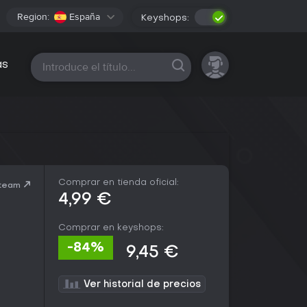
Region:
España
Keyshops:
Todas las plataformas
as
Comprar en tienda oficial:
Steam
4,99 €
Comprar en keyshops:
-84%
9,45 €
Ver historial de precios