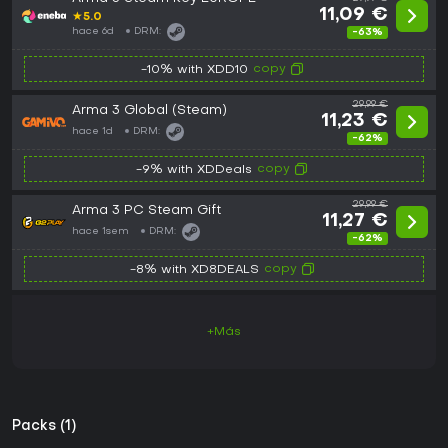
11,09 €
★
5.0
hace 6d
DRM:
-63%
copy
-10% with XDD10
29,99 €
Arma 3 Global (Steam)
11,23 €
hace 1d
DRM:
-62%
copy
-9% with XDDeals
29,99 €
Arma 3 PC Steam Gift
11,27 €
hace 1sem
DRM:
-62%
copy
-8% with XD8DEALS
+Más
Packs (1)