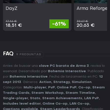
DayZ
Arma Reforger
47,46 €
39,67 €
-61%
18,51 €
20,63 €
FAQ
9 PREGUNTAS
Antes de buscar una
clave PC barata de Arma 3
, revisa lo
esencial. Desarrollado por
Bohemia Interactive
. Publicado
por
Bohemia Interactive
. Fecha de lanzamiento en PC:
12
sept 2013
. Géneros:
Action
,
Strategy
,
Simulation
.
Categorías:
Multi-player
,
PvP
,
Online PvP
,
Co-op
,
Steam
Trading Cards
,
Steam Workshop
,
Steam Timeline
,
Single-player
,
Stats
,
Steam Achievements
,
LAN PvP
,
Includes level editor
,
Online Co-op
,
LAN Co-op
,
Captions available
,
Steam Leaderboards
. Clasificación