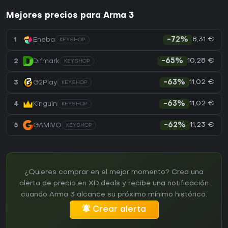
Mejores precios para Arma 3
8,31 €
1
Eneba
-72%
KEYSHOP
10,28 €
2
Difmark
-65%
KEYSHOP
11,02 €
3
G2Play
-63%
KEYSHOP
11,02 €
4
Kinguin
-63%
KEYSHOP
11,23 €
5
GAMIVO
-62%
KEYSHOP
¿Quieres comprar en el mejor momento? Crea una
alerta de precio en XD.deals y recibe una notificación
cuando Arma 3 alcance su próximo mínimo histórico.
Crear alerta