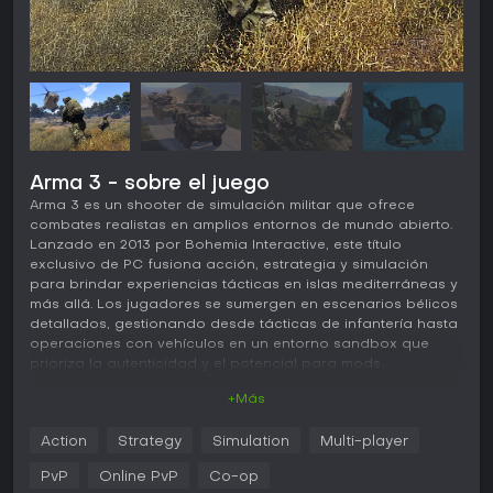
Arma 3 - sobre el juego
Arma 3 es un shooter de simulación militar que ofrece
combates realistas en amplios entornos de mundo abierto.
Lanzado en 2013 por Bohemia Interactive, este título
exclusivo de PC fusiona acción, estrategia y simulación
para brindar experiencias tácticas en islas mediterráneas y
más allá. Los jugadores se sumergen en escenarios bélicos
detallados, gestionando desde tácticas de infantería hasta
operaciones con vehículos en un entorno sandbox que
prioriza la autenticidad y el potencial para mods.
+Más
Jugabilidad
En Arma 3, las mecánicas principales giran en torno a
Action
Strategy
Simulation
Multi-player
balística y física realistas que influyen en cada disparo y
movimiento. Las armas cuentan con retroceso preciso y
PvP
Online PvP
Co-op
factores externos como el viento, mientras que accesorios