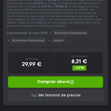
¿Buscas una clave barata de
Arma 3
? A fecha de 9 ago 2026 la clave
más barata cuesta
8,31 €
en Eneba. Comparamos 44 ofertas de 12
tiendas, con un rango de
8,31 €
a
179,83 €
. En keyshops el precio
más bajo es 8,31 €, en tiendas oficiales arranca en 29,99 €. Con
tantos vendedores la distancia entre los extremos suele ser de
varias veces, así que elegir tienda pesa más aquí que esperar a
unas rebajas. En PC compras una clave que activas en Steam u otro
cliente, y aquí el mercado es el más amplio, con más de una cuarta
parte de los juegos con oferta en keyshop.
Lanzamiento: 12 sept 2013
Bohemia Interactive
Bohemia Interactive
Action
KEYSHOPS
OFFICIAL
8,31 €
29,99 €
-72%
Comprar ahora
Ver historial de precios