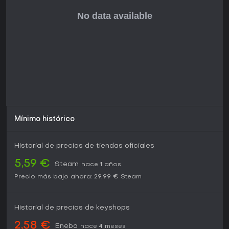
Metacritic por parte de la crítica y 7.6 sobre 10 de los
usuarios, elogiada por su realismo inmersivo y sandbox
vasto, aunque criticada por su dificultad exigente y
controles complejos. Con ventas que superan los 5 millones
de copias en 2019 y una base de jugadores activa en 2026,
atrae a quienes buscan profundidad táctica en
multijugador o escenarios con mods. Si te gustan las
simulaciones militares realistas y el contenido impulsado
por la comunidad, Arma 3 sigue siendo una opción sólida,
sobre todo con sus actualizaciones constantes y Arma 4 en
el horizonte. Para novatos, tutoriales y dificultades
ajustables facilitan la entrada, ideal para jugadores
enfocados en estrategia.
Mínimo histórico
Historial de precios de tiendas oficiales
5,59 €
Steam
hace 1 años
Precio más bajo ahora:
29,99 €
Steam
Historial de precios de keyshops
2,58 €
Eneba
hace 4 meses