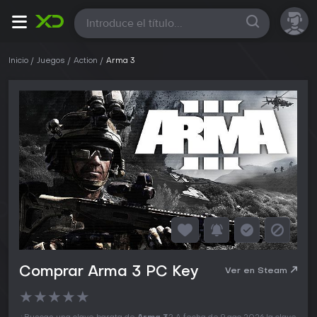
Todas
Inicio
Juegos
Action
Arma 3
Comprar Arma 3 PC Key
Ver en Steam
★
★
★
★
★