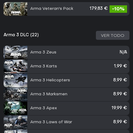
Arma Veteran's Pack
179,83 €
-10%
Arma 3 DLC (22)
VER TODO
Arma 3 Zeus
N/A
Arma 3 Karts
1,99 €
Arma 3 Helicopters
8,99 €
Arma 3 Marksmen
8,99 €
Arma 3 Apex
19,99 €
Arma 3 Laws of War
8,99 €