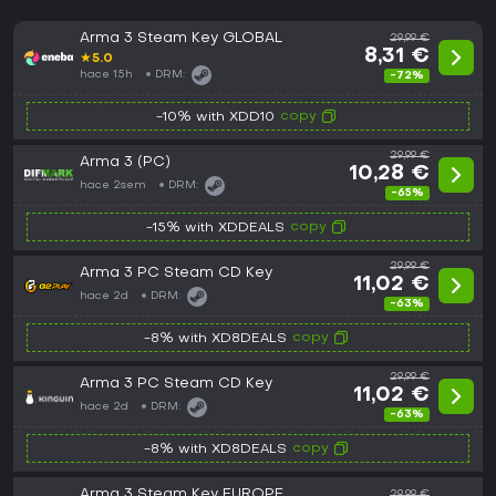
Arma 3 Steam Key GLOBAL
29,99 €
8,31 €
★
5.0
hace 15h
DRM:
-72%
copy
-10% with XDD10
29,99 €
Arma 3 (PC)
10,28 €
hace 2sem
DRM:
-65%
copy
-15% with XDDEALS
29,99 €
Arma 3 PC Steam CD Key
11,02 €
hace 2d
DRM:
-63%
copy
-8% with XD8DEALS
29,99 €
Arma 3 PC Steam CD Key
11,02 €
hace 2d
DRM:
-63%
copy
-8% with XD8DEALS
Arma 3 Steam Key EUROPE
29,99 €