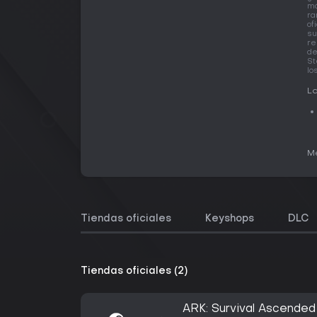
má
ra
of
su
re
de
St
lo
La
Me
Tiendas oficiales
Keyshops
DLC
Tiendas oficiales (2)
ARK: Survival Ascended