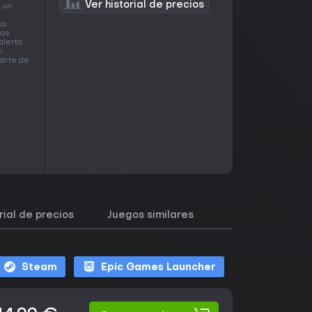
Ver historial de precios
 un
os
nas
alerta
n
parte de
rial de precios
Juegos similares
Steam
Epic Games Launcher