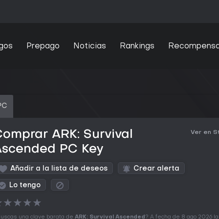
gos
Prepago
Noticias
Rankings
Recompens
PC
omprar ARK: Survival
Ver en 
Ascended PC Key
Añadir a la lista de deseos
Crear alerta
Lo tengo
★
★
★
★
★
uscas una clave barata de
ARK: Survival Ascended
? A fecha de 8 ago 2026 la