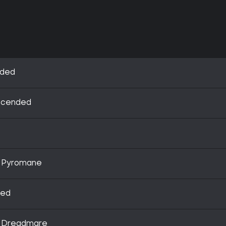
nded
scended
- Pyromane
ded
- Dreadmare