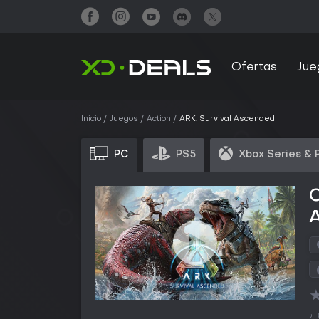
Ofertas
Jue
Inicio
Juegos
Action
ARK: Survival Ascended
PC
PS5
Xbox Series & 
C
¿B