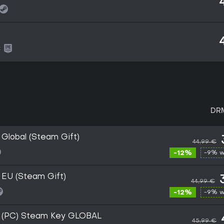
:
DR
 Global (Steam Gift)
44,99 €
-12%
-9% w
 EU (Steam Gift)
44,99 €
-12%
-9% w
d (PC) Steam Key GLOBAL
45,99 €