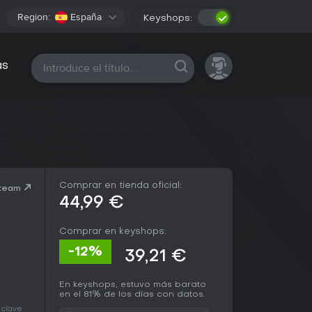
Region:
España
Keyshops:
Todas las plataformas
as
Comprar en tienda oficial:
Steam
44,99 €
Comprar en keyshops:
-12%
39,21 €
En keyshops, estuvo más barato
en el 81% de los días con datos.
 clave