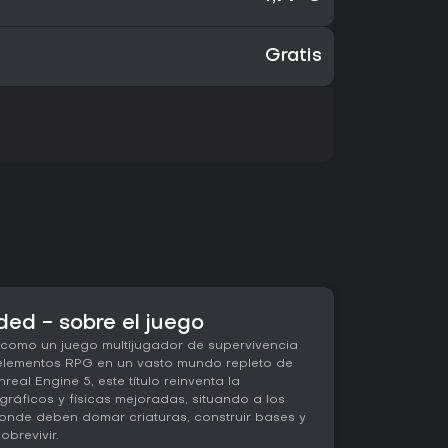
Gratis
ded - sobre el juego
 como un juego multijugador de supervivencia
 elementos RPG en un vasto mundo repleto de
eal Engine 5, este título reinventa la
gráficos y físicas mejoradas, situando a los
donde deben domar criaturas, construir bases y
obrevivir.