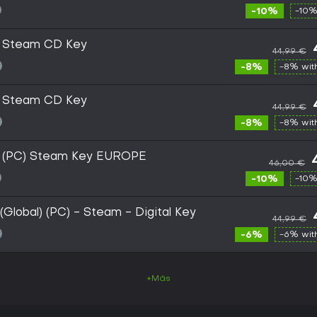
-10%
-10%
d Steam CD Key
44,99 €
-8%
-8% wi
d Steam CD Key
44,99 €
-8%
-8% wi
d (PC) Steam Key EUROPE
46,00 €
-10%
-10%
Global) (PC) - Steam - Digital Key
44,99 €
-6%
-6% wi
+Más