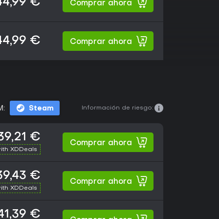
44,99 €
Comprar ahora
44,99 €
Comprar ahora
Información de riesgo:
M:
Steam
39,21 €
Comprar ahora
ith XDDeals
39,43 €
Comprar ahora
ith XDDeals
41,39 €