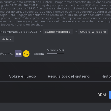
s barata cuesta
39,21 €
en GAMIVO. Comparamos 19 ofertas de 11 tiendas, con
ngo de
39,21 €
a
54,51 €
. En keyshops el precio más bajo es 39,21 €, en tiendas
iciales arranca en 44,99 €. Con tantos vendedores la distancia entre los extrem
ele ser de varias veces, así que elegir tienda pesa más aquí que esperar a u
bajas. Este juego ya ha estado más barato, en el 81% de los días con datos. Una 
 precio te avisará de la próxima bajada. En PC compras una clave que activas e
eam u otro cliente, y aquí el mercado es el más amplio, con más de una cuarta 
s juegos con oferta en keyshop.
nzamiento: 25 oct 2023
Studio Wildcard
Studio Wildcard
Action
Mixed
(72k)
tacritic:
tbd
4.7
Steam:
Sobre el juego
Requisitos del sistema
Histo
DRM: