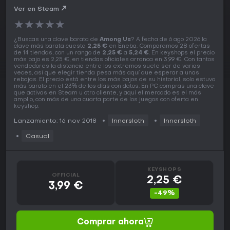
Ver en Steam
★
★
★
★
★
¿Buscas una clave barata de
Among Us
? A fecha de 6 ago 2026 la
clave más barata cuesta
2,25 €
en Eneba. Comparamos 28 ofertas
de 14 tiendas, con un rango de
2,25 €
a
5,24 €
. En keyshops el precio
más bajo es 2,25 €, en tiendas oficiales arranca en 3,99 €. Con tantos
vendedores la distancia entre los extremos suele ser de varias
veces, así que elegir tienda pesa más aquí que esperar a unas
rebajas. El precio está entre los más bajos de su historial, solo estuvo
más barato en el 23% de los días con datos. En PC compras una clave
que activas en Steam u otro cliente, y aquí el mercado es el más
amplio, con más de una cuarta parte de los juegos con oferta en
keyshop.
Lanzamiento: 16 nov 2018
Innersloth
Innersloth
Casual
KEYSHOPS
OFFICIAL
2,25 €
3,99 €
-49%
Comprar ahora