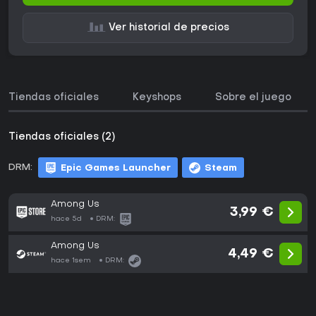
Ver historial de precios
Tiendas oficiales
Keyshops
Sobre el juego
Tiendas oficiales (2)
DRM:
Epic Games Launcher
Steam
Among Us
3,99 €
hace 5d
DRM:
Among Us
4,49 €
hace 1sem
DRM: