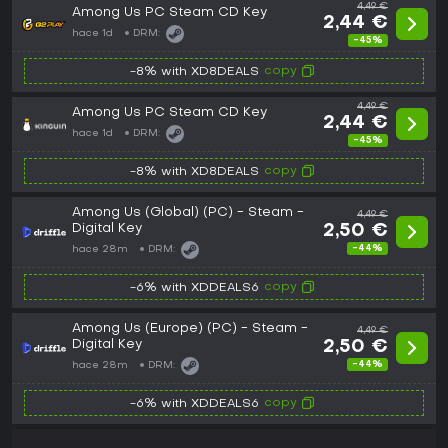
4,49 €
Among Us PC Steam CD Key
2,44 €
hace 1d
DRM:
-45%
copy
-8% with XD8DEALS
4,49 €
Among Us PC Steam CD Key
2,44 €
hace 1d
DRM:
-45%
copy
-8% with XD8DEALS
Among Us (Global) (PC) - Steam -
4,49 €
Digital Key
2,50 €
-44%
hace 28m
DRM:
copy
-6% with XDDEALS6
Among Us (Europe) (PC) - Steam -
4,49 €
Digital Key
2,50 €
-44%
hace 28m
DRM:
copy
-6% with XDDEALS6