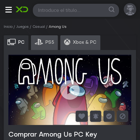
Todas
Inicio
Juegos
Casual
Among Us
PC
PS5
Xbox & PC
Comprar Among Us PC Key