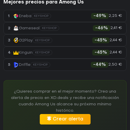
Mejores precios para Among Us
2,25 €
1
Eneba
-49%
KEYSHOP
2,41 €
2
Gameseal
-46%
KEYSHOP
2,44 €
3
G2Play
-45%
KEYSHOP
2,44 €
4
Kinguin
-45%
KEYSHOP
2,50 €
5
Driffle
-44%
KEYSHOP
¿Quieres comprar en el mejor momento? Crea una
alerta de precio en XD.deals y recibe una notificación
cuando Among Us alcance su próximo mínimo
histórico.
Crear alerta