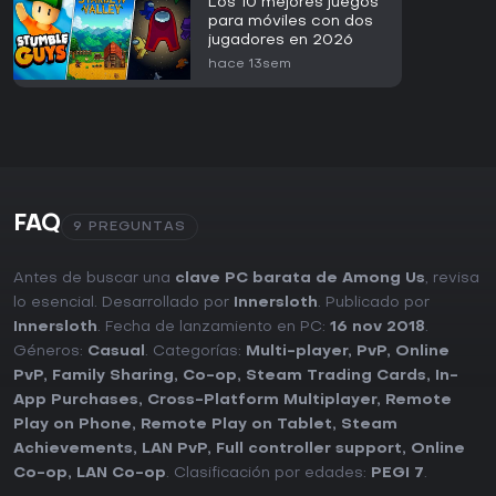
Los 10 mejores juegos
para móviles con dos
jugadores en 2026
hace 13sem
FAQ
9 PREGUNTAS
Antes de buscar una
clave PC barata de Among Us
, revisa
lo esencial. Desarrollado por
Innersloth
. Publicado por
Innersloth
. Fecha de lanzamiento en PC:
16 nov 2018
.
Géneros:
Casual
. Categorías:
Multi-player
,
PvP
,
Online
PvP
,
Family Sharing
,
Co-op
,
Steam Trading Cards
,
In-
App Purchases
,
Cross-Platform Multiplayer
,
Remote
Play on Phone
,
Remote Play on Tablet
,
Steam
Achievements
,
LAN PvP
,
Full controller support
,
Online
Co-op
,
LAN Co-op
. Clasificación por edades:
PEGI 7
.