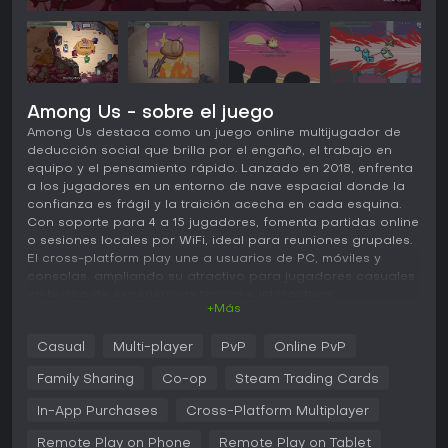
Among Us - sobre el juego
Among Us destaca como un juego online multijugador de
deducción social que brilla por el engaño, el trabajo en
equipo y el pensamiento rápido. Lanzado en 2018, enfrenta
a los jugadores en un entorno de nave espacial donde la
confianza es frágil y la traición acecha en cada esquina.
Con soporte para 4 a 15 jugadores, fomenta partidas online
o sesiones locales por WiFi, ideal para reuniones grupales.
El cross-platform play une a usuarios de PC, móviles y
consolas, ampliando su atractivo para jugadores casuales
en busca de experiencias tensas e interactivas.
+Más
Jugabilidad
Casual
Multi-player
PvP
Online PvP
En Among Us, el núcleo del gameplay gira en torno a los
Crewmates que colaboran para completar tareas mientras
Family Sharing
Co-op
Steam Trading Cards
detectan y expulsan a los Impostors infiltrados. Los
Crewmates se centran en preparar la nave resolviendo
In-App Purchases
Cross-Platform Multiplayer
minijuegos dispersos por el mapa, como conectar paneles
Remote Play on Phone
Remote Play on Tablet
o escanear objetos. Los Impostors imitan estas acciones