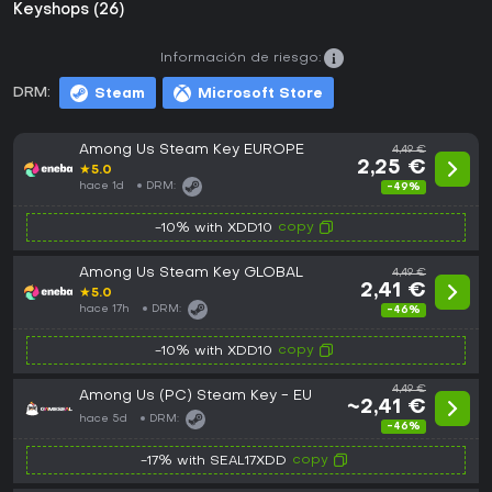
Keyshops (26)
Información de riesgo:
DRM:
Steam
Microsoft Store
Among Us Steam Key EUROPE
4,49 €
2,25 €
★
5.0
hace 1d
DRM:
-49%
copy
-10% with XDD10
Among Us Steam Key GLOBAL
4,49 €
2,41 €
★
5.0
hace 17h
DRM:
-46%
copy
-10% with XDD10
4,49 €
Among Us (PC) Steam Key - EU
~2,41 €
hace 5d
DRM:
-46%
copy
-17% with SEAL17XDD