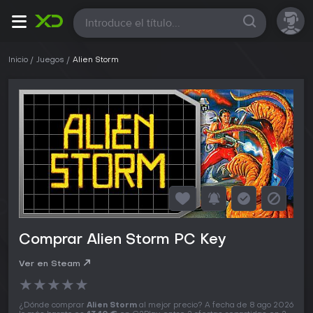
Todas
Inicio
Juegos
Alien Storm
Comprar Alien Storm PC Key
Ver en Steam
★
★
★
★
★
¿Dónde comprar
Alien Storm
al mejor precio? A fecha de 8 ago 2026