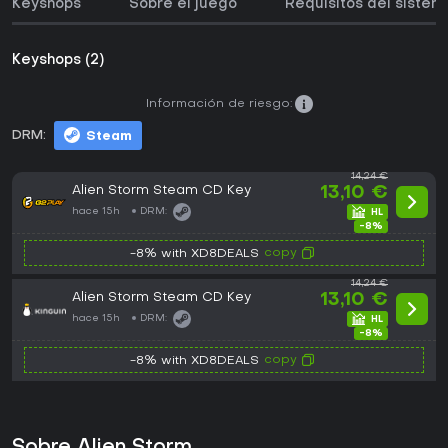
Keyshops
Sobre el juego
Requisitos del sistem
Keyshops (2)
Información de riesgo:
DRM:
Steam
14,24 €
Alien Storm Steam CD Key
13,10 €
hace 15h
DRM:
-8%
copy
-8% with XD8DEALS
14,24 €
Alien Storm Steam CD Key
13,10 €
hace 15h
DRM:
-8%
copy
-8% with XD8DEALS
Sobre Alien Storm