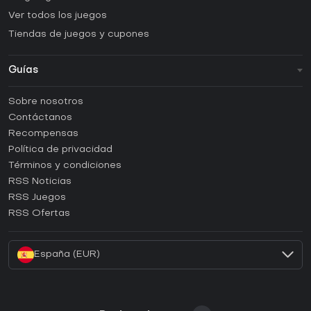
Ver todos los juegos
Tiendas de juegos y cupones
Guías
FAQ
Sobre nosotros
Guías y tutoriales
Contáctanos
¿Cómo activar una CD Key de Steam?
Recompensas
¿Cómo activar una CD Key de Epic Games?
Política de privacidad
Términos y condiciones
¿Cómo activar una CD Key de GOG?
RSS Noticias
¿Cómo activar una CD Key de Ubisoft Connect?
RSS Juegos
¿Cómo activar una CD Key de EA App?
RSS Ofertas
¿Cómo activar una CD Key de Battle.net?
España (EUR)