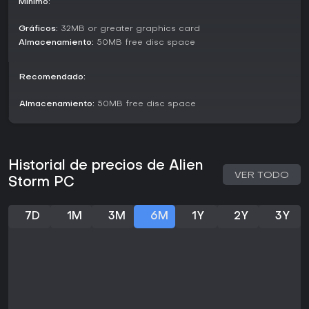
Mínimo:
Gráficos:
32MB or greater graphics card
Almacenamiento:
50MB free disc space
Recomendado:
Almacenamiento:
50MB free disc space
Historial de precios de Alien
VER TODO
Storm PC
7D
1M
3M
6M
1Y
2Y
3Y