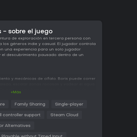
 - sobre el juego
ntura de exploración en tercera persona con
a los géneros indie y casual. El jugador controla
 en una experiencia para un solo jugador
 y el descubrimiento pausado dentro de un
miento y mecánicas de olfato. Boris puede correr
maleza, escalar zonas rocosas y vadear el agua.
ollo actúa como herramienta de navegación:
+Más
forman rastros hacia flores, objetos, animales o
r filtra e identifica olores ya aprendidos para
re
Family Sharing
Single-player
as.
ll controller support
Steam Cloud
 entornos detallados inspirados en el Parque
aderas, bosques, cuevas y zonas altas. El juego
or Alternatives
mpañado de sonidos ambientales relajantes y
rno. Boris interactúa con el mundo mediante
Playable without Timed Input