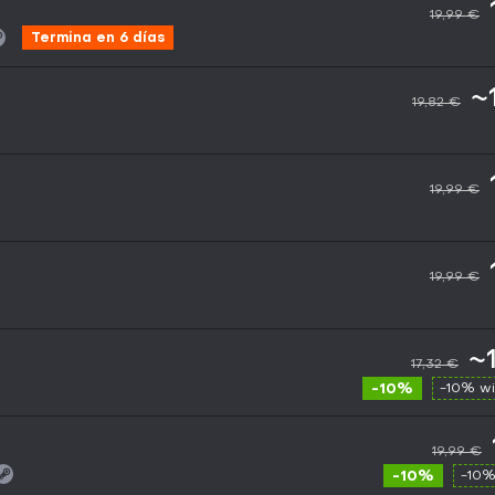
19,99 €
Termina en 6 días
~
19,82 €
19,99 €
19,99 €
~
17,32 €
-10%
-10% w
19,99 €
-10%
-10%