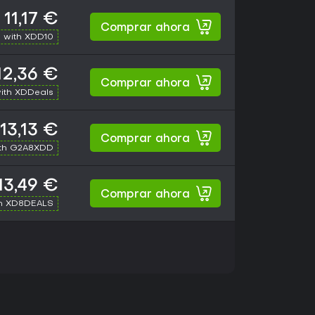
11,17 €
Comprar ahora
 with XDD10
12,36 €
Comprar ahora
ith XDDeals
13,13 €
Comprar ahora
th G2A8XDD
13,49 €
Comprar ahora
th XD8DEALS