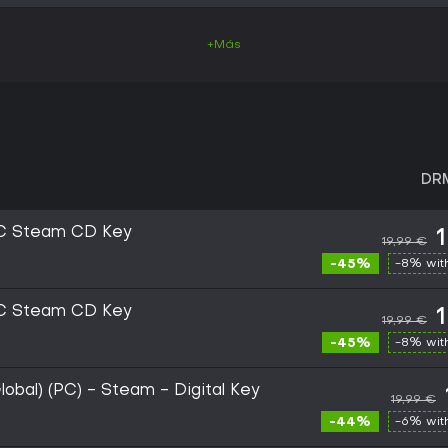
+Más
DR
PC Steam CD Key
19,99 €
-45%
-8% wi
PC Steam CD Key
19,99 €
-45%
-8% wi
obal) (PC) - Steam - Digital Key
19,99 €
-44%
-6% wi