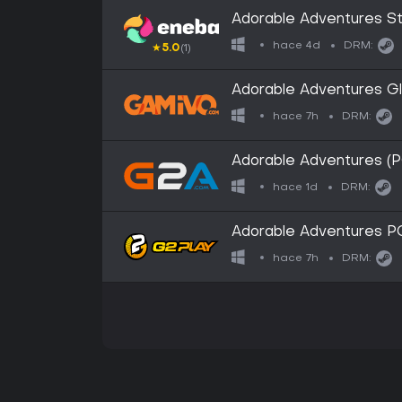
Adorable Adventures 
hace 4d
DRM:
★
5.0
(1)
Adorable Adventures Gl
hace 7h
DRM:
Adorable Adventures (
hace 1d
DRM:
Adorable Adventures PC
hace 7h
DRM: