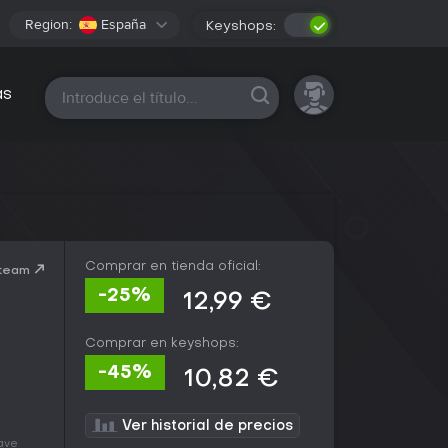
Region:
España
Keyshops:
Todas las plataformas
as
Comprar en tienda oficial:
Steam
-25%
12,99 €
Comprar en keyshops:
-45%
10,82 €
Ver historial de precios
lave