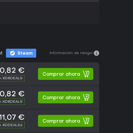
Información de riesgo:
M:
Steam
10,82 €
Comprar ahora
th XD8DEALS
10,82 €
Comprar ahora
th XD8DEALS
11,07 €
Comprar ahora
th XDDEALS6