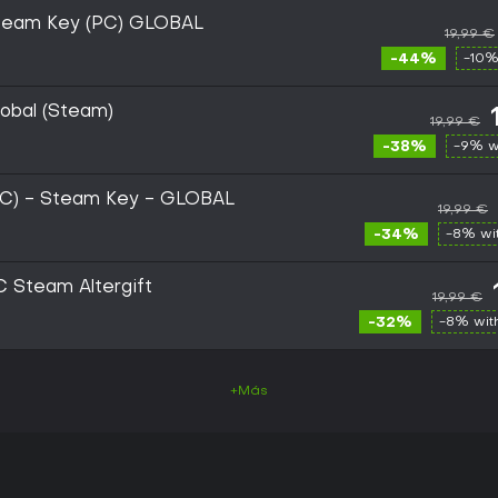
Steam Key (PC) GLOBAL
19,99 €
-44%
-10%
obal (Steam)
19,99 €
-38%
-9% w
PC) - Steam Key - GLOBAL
19,99 €
-34%
-8% wi
 Steam Altergift
19,99 €
-32%
-8% wi
+Más