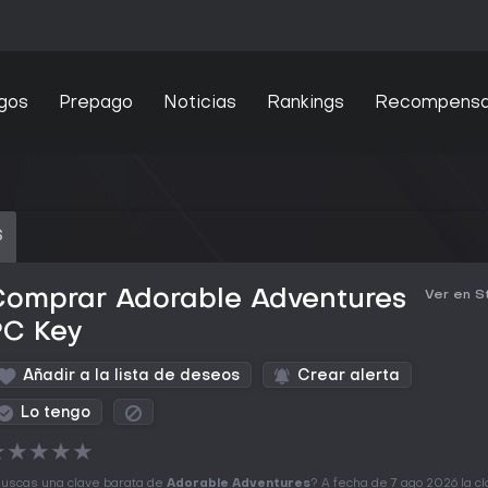
gos
Prepago
Noticias
Rankings
Recompens
S
Comprar Adorable Adventures
Ver en 
PC Key
Añadir a la lista de deseos
Crear alerta
Lo tengo
★
★
★
★
★
uscas una clave barata de
Adorable Adventures
? A fecha de 7 ago 2026 la c