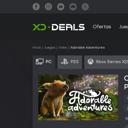
Ofertas
Jue
Inicio
Juegos
Indie
Adorable Adventures
PC
PS5
Xbox Series X|
¿B