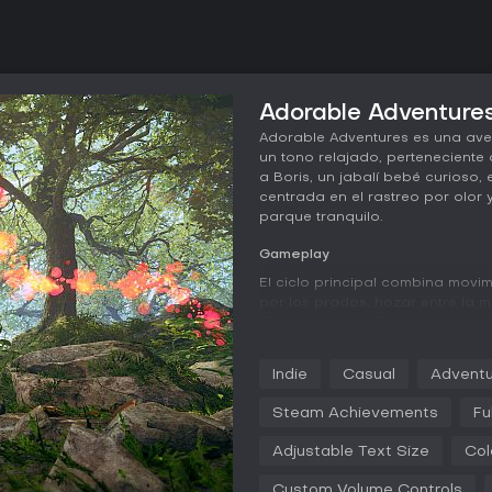
Adorable Adventures
Adorable Adventures es una ave
un tono relajado, perteneciente 
a Boris, un jabalí bebé curioso,
centrada en el rastreo por olor
parque tranquilo.
Gameplay
El ciclo principal combina movi
por los prados, hozar entre la 
Su sentido del olfato en desarr
revela partículas flotantes que 
miembros de su familia. El jugado
Indie
Casual
Adventu
avanzar y descubrir nuevas zon
Steam Achievements
Fu
La exploración se desarrolla en
Nacional de las Cevenas, con pr
Adjustable Text Size
Col
invita a un ritmo pausado, aco
momentos para observar el ento
Custom Volume Controls