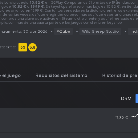
s barata cuesta
10,82 €
en G2Play. Comparamos 21 ofertas de 19 tiendas, con
ngo de
10,82 €
a
19,99 €
. En keyshops el precio más bajo es 10,82 €, en tiend
iciales arranca en 12,99 €. Con tantos vendedores la distancia entre los extrem
r de varias veces, así que elegir tienda pesa más aquí que esperar a unas reb
 compras una clave que activas en Steam u otro cliente, y aquí el mercado es 
plio, con más de una cuarta parte de los juegos con oferta en keyshop.
nzamiento: 30 abr 2026
PQube
Wild Sheep Studio
Ind
tacritic:
65
6.8
 el juego
Requisitos del sistema
Historial de pre
DRM:
~
17,32 €