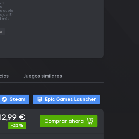
 un
as
os suele
ajas. En
el más
ie
cios
Juegos similares
Steam
Epic Games Launcher
12,99 €
Comprar ahora
-25%