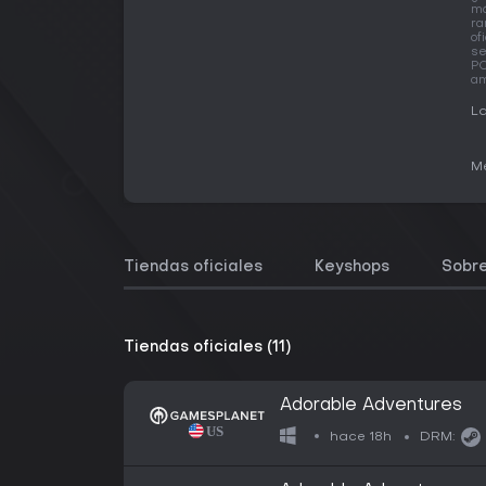
má
ra
of
se
PC
am
La
Me
Tiendas oficiales
Keyshops
Sobre
Tiendas oficiales (11)
Adorable Adventures
hace 18h
DRM: