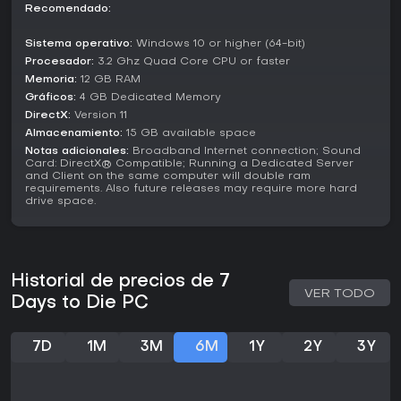
que alaba su libertad sandbox. Con soporte continuo y la
Recomendado:
actualización de consolas en 2026, es ideal para quienes
buscan supervivencia zombi sin tutoriales. Si prefieres
Sistema operativo:
Windows 10 or higher (64-bit)
narrativas estructuradas o jugabilidad ligera, puede
Procesador:
3.2 Ghz Quad Core CPU or faster
abrumar, pero para los fans del género, su profundidad lo
Memoria:
12 GB RAM
convierte en una opción sólida.
Gráficos:
4 GB Dedicated Memory
DirectX:
Version 11
Almacenamiento:
15 GB available space
Notas adicionales:
Broadband Internet connection; Sound
Card: DirectX® Compatible; Running a Dedicated Server
and Client on the same computer will double ram
requirements. Also future releases may require more hard
drive space.
Historial de precios de 7
VER TODO
Days to Die PC
7D
1M
3M
6M
1Y
2Y
3Y