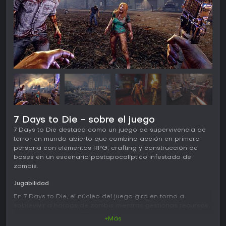
7 Days to Die - sobre el juego
7 Days to Die destaca como un juego de supervivencia de
terror en mundo abierto que combina acción en primera
persona con elementos RPG, crafting y construcción de
bases en un escenario postapocalíptico infestado de
zombis.
Jugabilidad
En 7 Days to Die, el núcleo del juego gira en torno a
sobrevivir a hordas de zombis mientras gestionas recursos
y levantas defensas. Recolectas materiales, fabricas armas
+Más
y herramientas a partir de más de 500 recetas, y construyes