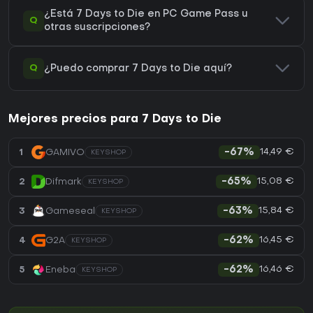
¿Está 7 Days to Die en PC Game Pass u
Q
otras suscripciones?
Q
¿Puedo comprar 7 Days to Die aquí?
Mejores precios para 7 Days to Die
14,49 €
1
GAMIVO
-67%
KEYSHOP
15,08 €
2
Difmark
-65%
KEYSHOP
15,84 €
3
Gameseal
-63%
KEYSHOP
16,45 €
4
G2A
-62%
KEYSHOP
16,46 €
5
Eneba
-62%
KEYSHOP