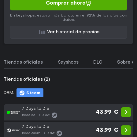
Comprar ahora
En keyshops, estuvo más barato en el 92% de los días con
datos.
Ver historial de precios
Tiendas oficiales
Keyshops
DLC
Sobre el
Tiendas oficiales (2)
DRM:
Steam
7 Days to Die
43,99 €
hace 5d
DRM:
7 Days to Die
43,99 €
hace 3sem
DRM: