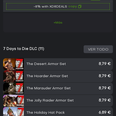
copy
-8% with XD8DEALS
+Más
7 Days to Die DLC (11)
VER TODO
The Desert Armor Set
8,79 €
The Hoarder Armor Set
8,79 €
The Marauder Armor Set
8,79 €
The Jolly Raider Armor Set
8,79 €
The Holiday Hat Pack
6,89 €