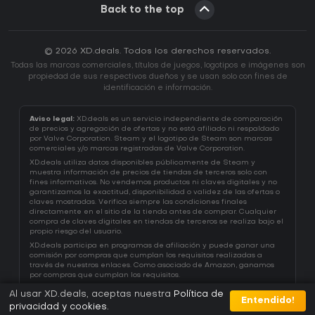
Back to the top
© 2026 XD.deals. Todos los derechos reservados.
Todas las marcas comerciales, títulos de juegos, logotipos e imágenes son
propiedad de sus respectivos dueños y se usan solo con fines de
identificación e información.
Aviso legal:
XD.deals es un servicio independiente de comparación
de precios y agregación de ofertas y no está afiliado ni respaldado
por Valve Corporation. Steam y el logotipo de Steam son marcas
comerciales y/o marcas registradas de Valve Corporation.
XD.deals utiliza datos disponibles públicamente de Steam y
muestra información de precios de tiendas de terceros solo con
fines informativos. No vendemos productos ni claves digitales y no
garantizamos la exactitud, disponibilidad o validez de las ofertas o
claves mostradas. Verifica siempre las condiciones finales
directamente en el sitio de la tienda antes de comprar. Cualquier
compra de claves digitales en tiendas de terceros se realiza bajo el
propio riesgo del usuario.
XD.deals participa en programas de afiliación y puede ganar una
comisión por compras que cumplan los requisitos realizadas a
través de nuestros enlaces. Como asociado de Amazon, ganamos
por compras que cumplan los requisitos.
Al usar XD.deals, aceptas nuestra
Política de
Entendido!
privacidad y cookies
.