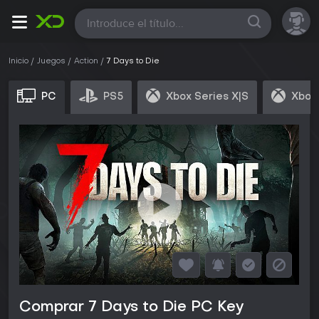
Todas
Inicio
Juegos
Action
7 Days to Die
PC
PS5
Xbox Series X|S
Xbox
Comprar 7 Days to Die PC Key