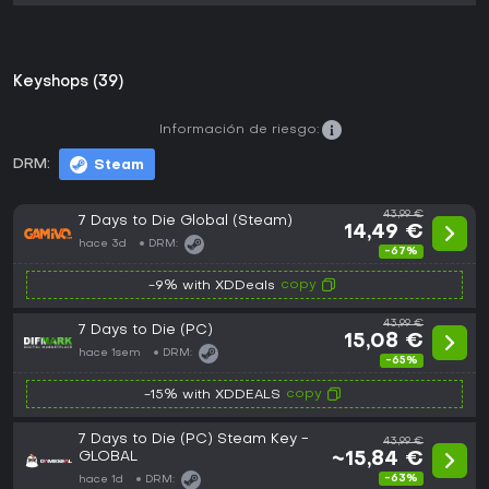
Keyshops (39)
Información de riesgo:
DRM:
Steam
43,99 €
7 Days to Die Global (Steam)
14,49 €
hace 3d
DRM:
-67%
copy
-9% with XDDeals
43,99 €
7 Days to Die (PC)
15,08 €
hace 1sem
DRM:
-65%
copy
-15% with XDDEALS
7 Days to Die (PC) Steam Key -
43,99 €
GLOBAL
~15,84 €
-63%
hace 1d
DRM: