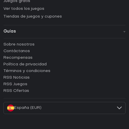
Juegos gratis
Ver todos los juegos
Tiendas de juegos y cupones
Guías
FAQ
Sobre nosotros
Guías y tutoriales
Contáctanos
¿Cómo activar una CD Key de Steam?
Recompensas
¿Cómo activar una CD Key de Epic Games?
Política de privacidad
Términos y condiciones
¿Cómo activar una CD Key de GOG?
RSS Noticias
¿Cómo activar una CD Key de Ubisoft Connect?
RSS Juegos
¿Cómo activar una CD Key de EA App?
RSS Ofertas
¿Cómo activar una CD Key de Battle.net?
España (EUR)