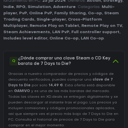
lanzamiento en PC:
25 jul 2024
. Géneros:
Action
,
Strategy
,
Indie
,
RPG
,
Simulation
,
Adventure
. Categorías:
Multi-
player
,
PvP
,
Online PvP
,
Family Sharing
,
Co-op
,
Steam
Trading Cards
,
Single-player
,
Cross-Platform
Multiplayer
,
Remote Play on Tablet
,
Remote Play on TV
,
Steam Achievements
,
LAN PvP
,
Full controller support
,
Includes level editor
,
Online Co-op
,
LAN Co-op
.
¿Dónde comprar una clave Steam o CD Key
Q
barata de 7 Days to Die?
Gracias a nuestro comparador de precios y códigos de
descuento verificados, puedes comprar una
clave de 7
Days to Die
por solo
14,49 €
. Esta oferta está disponible
en
GAMIVO
y es una de las más baratas del mercado.
Todas las claves en XD.deals se entregan digitalmente y se
pueden descargar al instante tras el pago. Los precios ya
incluyen comisiones y códigos promocionales aplicados,
así que siempre ves el precio más bajo de 7 Days to Die en
PC
. Consulta el
historial de precios de 7 Days to Die
para
comprar en el mejor momento.