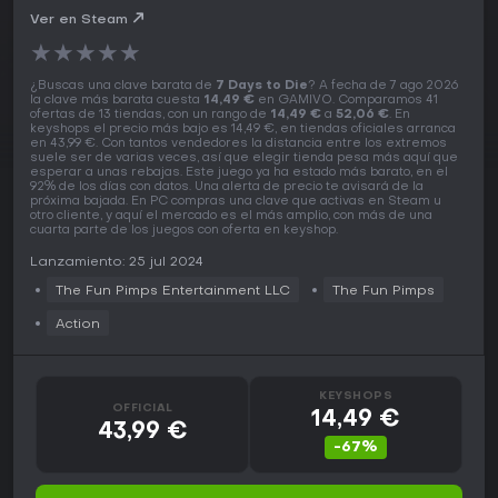
Ver en Steam
★
★
★
★
★
¿Buscas una clave barata de
7 Days to Die
? A fecha de 7 ago 2026
la clave más barata cuesta
14,49 €
en GAMIVO. Comparamos 41
ofertas de 13 tiendas, con un rango de
14,49 €
a
52,06 €
. En
keyshops el precio más bajo es 14,49 €, en tiendas oficiales arranca
en 43,99 €. Con tantos vendedores la distancia entre los extremos
suele ser de varias veces, así que elegir tienda pesa más aquí que
esperar a unas rebajas. Este juego ya ha estado más barato, en el
92% de los días con datos. Una alerta de precio te avisará de la
próxima bajada. En PC compras una clave que activas en Steam u
otro cliente, y aquí el mercado es el más amplio, con más de una
cuarta parte de los juegos con oferta en keyshop.
Lanzamiento: 25 jul 2024
The Fun Pimps Entertainment LLC
The Fun Pimps
Action
KEYSHOPS
OFFICIAL
14,49 €
43,99 €
-67%