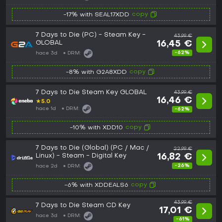
copy
-17% with SEAL17XDD
7 Days to Die (PC) - Steam Key -
43,99 €
GLOBAL
16,45 €
-62%
hace 3d
DRM:
copy
-8% with G2A8XDD
7 Days to Die Steam Key GLOBAL
43,99 €
16,46 €
★
5.0
hace 1d
DRM:
-62%
copy
-10% with XDD10
7 Days to Die (Global) (PC / Mac /
22,99 €
Linux) - Steam - Digital Key
16,82 €
-26%
hace 2d
DRM:
copy
-6% with XDDEALS6
43,99 €
7 Days to Die Steam CD Key
17,01 €
hace 3d
DRM:
-61%