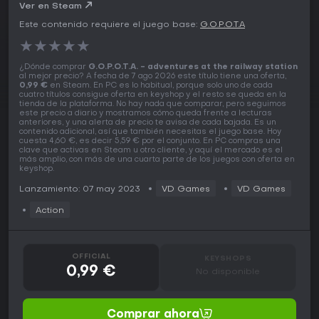
Ver en Steam
Este contenido requiere el juego base:
G.O.P.O.T.A
★
★
★
★
★
¿Dónde comprar
G.O.P.O.T.A. - adventures at the railway station
al mejor precio? A fecha de 7 ago 2026 este título tiene una oferta,
0,99 €
en Steam. En PC es lo habitual, porque solo uno de cada
cuatro títulos consigue oferta en keyshop y el resto se queda en la
tienda de la plataforma. No hay nada que comparar, pero seguimos
este precio a diario y mostramos cómo queda frente a lecturas
anteriores, y una alerta de precio te avisa de cada bajada. Es un
contenido adicional, así que también necesitas el juego base. Hoy
cuesta 4,60 €, es decir 5,59 € por el conjunto. En PC compras una
clave que activas en Steam u otro cliente, y aquí el mercado es el
más amplio, con más de una cuarta parte de los juegos con oferta en
keyshop.
Lanzamiento: 07 may 2023
VD Games
VD Games
Action
OFFICIAL
KEYSHOPS
0,99 €
No disponible
Comprar ahora