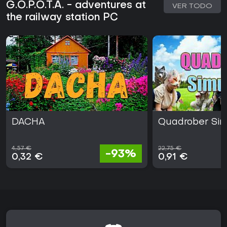
G.O.P.O.T.A. - adventures at
VER TODO
the railway station PC
DACHA
Quadrober Sim
4,57 €
22,75 €
-93%
0,32 €
0,91 €