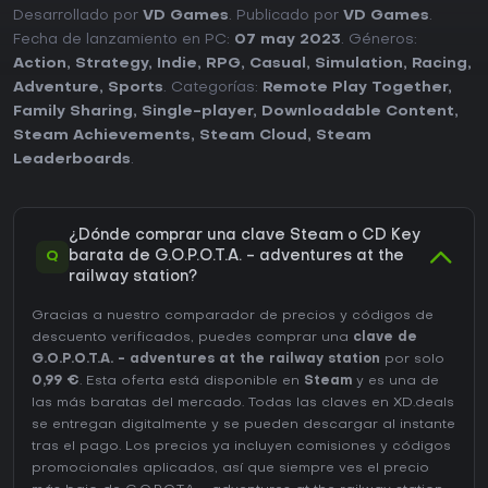
Desarrollado por
VD Games
. Publicado por
VD Games
.
Fecha de lanzamiento en PC:
07 may 2023
. Géneros:
Action
,
Strategy
,
Indie
,
RPG
,
Casual
,
Simulation
,
Racing
,
Adventure
,
Sports
. Categorías:
Remote Play Together
,
Family Sharing
,
Single-player
,
Downloadable Content
,
Steam Achievements
,
Steam Cloud
,
Steam
Leaderboards
.
¿Dónde comprar una clave Steam o CD Key
Q
barata de G.O.P.O.T.A. - adventures at the
railway station?
Gracias a nuestro comparador de precios y códigos de
descuento verificados, puedes comprar una
clave de
G.O.P.O.T.A. - adventures at the railway station
por solo
0,99 €
. Esta oferta está disponible en
Steam
y es una de
las más baratas del mercado. Todas las claves en XD.deals
se entregan digitalmente y se pueden descargar al instante
tras el pago. Los precios ya incluyen comisiones y códigos
promocionales aplicados, así que siempre ves el precio