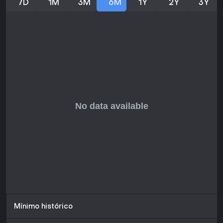
7D
1M
3M
6M
1Y
2Y
3Y
Mínimo histórico