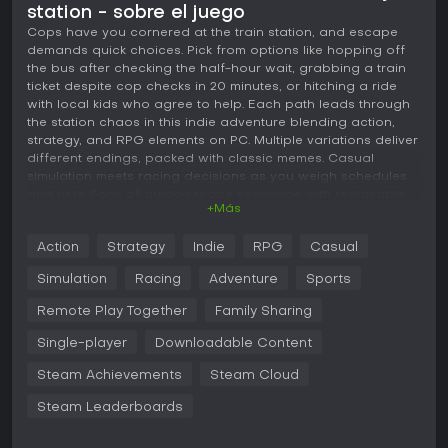
station - sobre el juego
Cops have you cornered at the train station, and escape
demands quick choices. Pick from options like hopping off
the bus after checking the half-hour wait, grabbing a train
ticket despite cop checks in 20 minutes, or hitching a ride
with local kids who agree to help. Each path leads through
the station chaos in this indie adventure blending action,
strategy, and RPG elements on PC. Multiple variations deliver
different endings, packed with classic memes. Casual
simulation meets racing decisions as you weigh schedules
and risks. Fans of quick-escape scenarios with replayable
+Más
outcomes will keep coming back for the branching results.
Action
Strategy
Indie
RPG
Casual
We're in shock! The cops got us and now we're at the train
station. We need to escape from here as quickly as possible.
Simulation
Racing
Adventure
Sports
There are several options for this, but not every one of them
can be right!
Remote Play Together
Family Sharing
The first option is to get off the bus. We looked at the
Single-player
Downloadable Content
schedule and found out that the next bus leaves in half an
hour. Gopnik wasn't too thrilled with this idea because he
Steam Achievements
Steam Cloud
didn't like taking public transportation, but he agreed
Steam Leaderboards
because it was better than staying at the train station.
The second option was to buy a ticket for the nearest train.