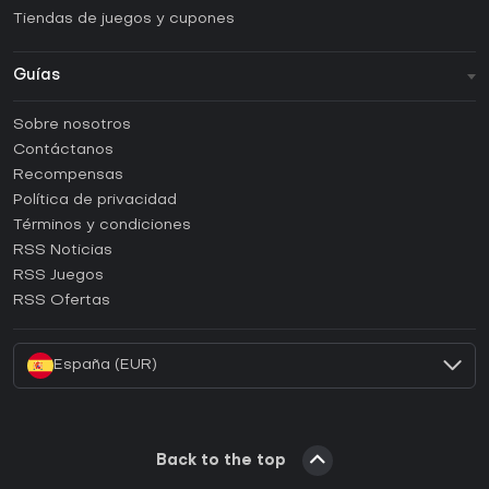
Tiendas de juegos y cupones
Guías
FAQ
Sobre nosotros
Guías y tutoriales
Contáctanos
¿Cómo activar una CD Key de Steam?
Recompensas
¿Cómo activar una CD Key de Epic Games?
Política de privacidad
Términos y condiciones
¿Cómo activar una CD Key de GOG?
RSS Noticias
¿Cómo activar una CD Key de Ubisoft Connect?
RSS Juegos
¿Cómo activar una CD Key de EA App?
RSS Ofertas
¿Cómo activar una CD Key de Battle.net?
España (EUR)
Back to the top