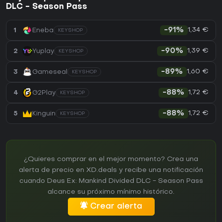
DLC - Season Pass
1,34 €
1
Eneba
-91%
KEYSHOP
1,39 €
2
Yuplay
-90%
KEYSHOP
1,60 €
3
Gameseal
-89%
KEYSHOP
1,72 €
4
G2Play
-88%
KEYSHOP
1,72 €
5
Kinguin
-88%
KEYSHOP
¿Quieres comprar en el mejor momento? Crea una
alerta de precio en XD.deals y recibe una notificación
cuando Deus Ex: Mankind Divided DLC - Season Pass
alcance su próximo mínimo histórico.
Crear alerta