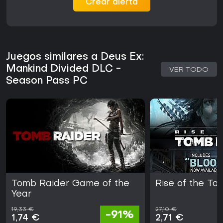
Crear alerta
Juegos similares a Deus Ex:
Mankind Divided DLC -
VER TODO
Season Pass PC
Tomb Raider Game of the
Rise of the To
Year
19,33 €
27,10 €
-91%
1,74 €
2,71 €