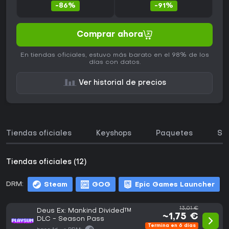
-86%
-91%
Comprar ahora
En tiendas oficiales, estuvo más barato en el 98% de los
días con datos.
Ver historial de precios
Tiendas oficiales
Keyshops
Paquetes
So
Tiendas oficiales (12)
DRM:
Steam
GOG
Epic Games Launcher
13,01 €
Deus Ex: Mankind Divided™
~1,75 €
DLC - Season Pass
Termina en 6 días