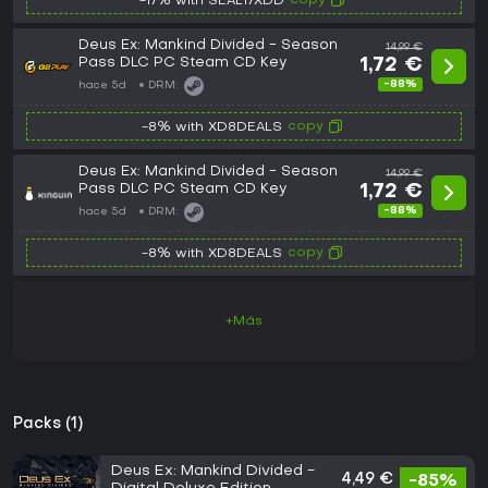
copy
-17% with SEAL17XDD
Deus Ex: Mankind Divided - Season
14,99 €
Pass DLC PC Steam CD Key
1,72 €
-88%
hace 5d
DRM:
copy
-8% with XD8DEALS
Deus Ex: Mankind Divided - Season
14,99 €
Pass DLC PC Steam CD Key
1,72 €
-88%
hace 5d
DRM:
copy
-8% with XD8DEALS
+Más
Packs (1)
Deus Ex: Mankind Divided -
4,49 €
-85%