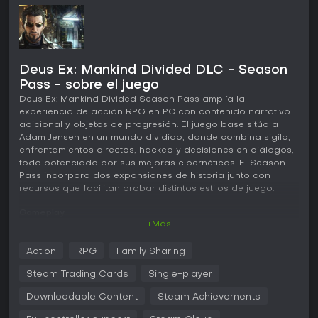
Deus Ex: Mankind Divided DLC - Season
Pass - sobre el juego
Deus Ex: Mankind Divided Season Pass amplía la
experiencia de acción RPG en PC con contenido narrativo
adicional y objetos de progresión. El juego base sitúa a
Adam Jensen en un mundo dividido, donde combina sigilo,
enfrentamientos directos, hackeo y decisiones en diálogos,
todo potenciado por sus mejoras cibernéticas. El Season
Pass incorpora dos expansiones de historia junto con
recursos que facilitan probar distintos estilos de juego.
Gameplay
+Más
La base de Deus Ex: Mankind Divided se centra en la
exploración en primera persona y en la libertad del jugador
Action
RPG
Family Sharing
dentro de entornos detallados. Las mejoras permiten
personalizar habilidades como visión mejorada, movimiento
Steam Trading Cards
Single-player
silencioso o derribos no letales, y los Praxis Kits funcionan
como moneda principal de mejora. El Season Pass
Downloadable Content
Steam Achievements
proporciona cuatro de estos kits, además de créditos,