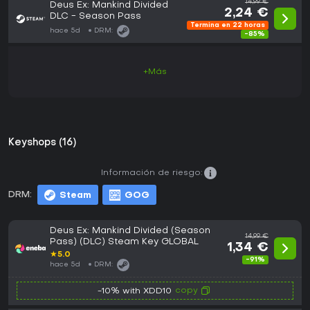
14,99 €
Deus Ex: Mankind Divided
2,24 €
DLC - Season Pass
Termina en 22 horas
hace 5d
DRM:
-85%
+Más
Keyshops (16)
Información de riesgo:
DRM:
Steam
GOG
Deus Ex: Mankind Divided (Season
14,99 €
Pass) (DLC) Steam Key GLOBAL
1,34 €
★
5.0
-91%
hace 5d
DRM:
copy
-10% with XDD10