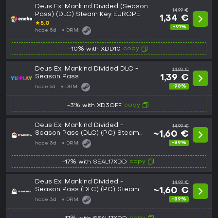
Deus Ex: Mankind Divided (Season
14,99 €
Pass) (DLC) Steam Key EUROPE
1,34 €
★
5.0
-91%
hace 5d
DRM:
copy
-10% with XDD10
Deus Ex: Mankind Divided DLC -
14,99 €
Season Pass
1,39 €
-90%
hace 6d
DRM:
copy
-3% with XD3OFF
Deus Ex: Mankind Divided -
14,99 €
Season Pass (DLC) (PC) Steam
~1,60 €
Key - EU
-89%
hace 3d
DRM:
copy
-17% with SEAL17XDD
Deus Ex: Mankind Divided -
14,99 €
Season Pass (DLC) (PC) Steam
~1,60 €
Key - GLOBAL
-89%
hace 3d
DRM: