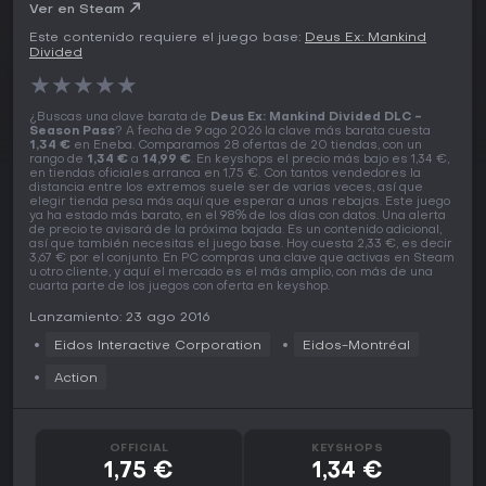
Ver en Steam
Este contenido requiere el juego base:
Deus Ex: Mankind
Divided
★
★
★
★
★
¿Buscas una clave barata de
Deus Ex: Mankind Divided DLC -
Season Pass
? A fecha de 9 ago 2026 la clave más barata cuesta
1,34 €
en Eneba. Comparamos 28 ofertas de 20 tiendas, con un
rango de
1,34 €
a
14,99 €
. En keyshops el precio más bajo es 1,34 €,
en tiendas oficiales arranca en 1,75 €. Con tantos vendedores la
distancia entre los extremos suele ser de varias veces, así que
elegir tienda pesa más aquí que esperar a unas rebajas. Este juego
ya ha estado más barato, en el 98% de los días con datos. Una alerta
de precio te avisará de la próxima bajada. Es un contenido adicional,
así que también necesitas el juego base. Hoy cuesta 2,33 €, es decir
3,67 € por el conjunto. En PC compras una clave que activas en Steam
u otro cliente, y aquí el mercado es el más amplio, con más de una
cuarta parte de los juegos con oferta en keyshop.
Lanzamiento: 23 ago 2016
Eidos Interactive Corporation
Eidos-Montréal
Action
OFFICIAL
KEYSHOPS
1,75 €
1,34 €