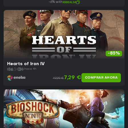
-6% with
XDDEALS6
-85%
Hearts of Iron IV
hace 4h
7,29 €
COMPRAR AHORA
49,99 €