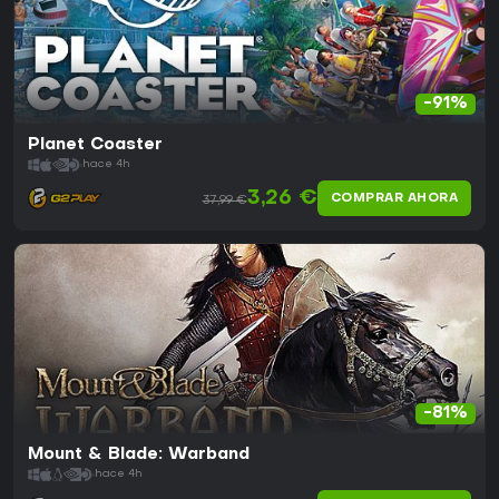
-91%
Planet Coaster
hace 4h
3,26 €
COMPRAR AHORA
37,99 €
-81%
Mount & Blade: Warband
hace 4h