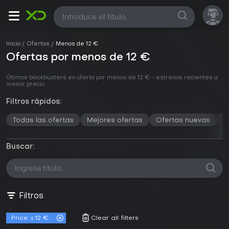
Todas
Inicio
Ofertas
Menos de 12 €
Ofertas por menos de 12 €
Últimos blockbusters en oferta por menos de 12 € - estrenos recientes a
menor precio
Filtros rápidos:
Todas las ofertas
Mejores ofertas
Ofertas nuevas
M
Buscar:
Filtros
Price: ≤ 12 €
Clear all filters