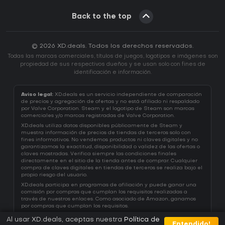
Back to the top
© 2026 XD.deals. Todos los derechos reservados.
Todas las marcas comerciales, títulos de juegos, logotipos e imágenes son
propiedad de sus respectivos dueños y se usan solo con fines de
identificación e información.
Aviso legal:
XD.deals es un servicio independiente de comparación
de precios y agregación de ofertas y no está afiliado ni respaldado
por Valve Corporation. Steam y el logotipo de Steam son marcas
comerciales y/o marcas registradas de Valve Corporation.
XD.deals utiliza datos disponibles públicamente de Steam y
muestra información de precios de tiendas de terceros solo con
fines informativos. No vendemos productos ni claves digitales y no
garantizamos la exactitud, disponibilidad o validez de las ofertas o
claves mostradas. Verifica siempre las condiciones finales
directamente en el sitio de la tienda antes de comprar. Cualquier
compra de claves digitales en tiendas de terceros se realiza bajo el
propio riesgo del usuario.
XD.deals participa en programas de afiliación y puede ganar una
comisión por compras que cumplan los requisitos realizadas a
través de nuestros enlaces. Como asociado de Amazon, ganamos
por compras que cumplan los requisitos.
Al usar XD.deals, aceptas nuestra
Política de
Entendido!