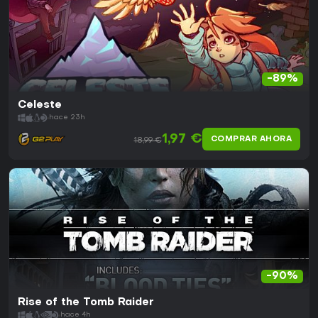
-89%
Celeste
hace 23h
1,97 €
COMPRAR AHORA
18,99 €
-90%
Rise of the Tomb Raider
hace 4h