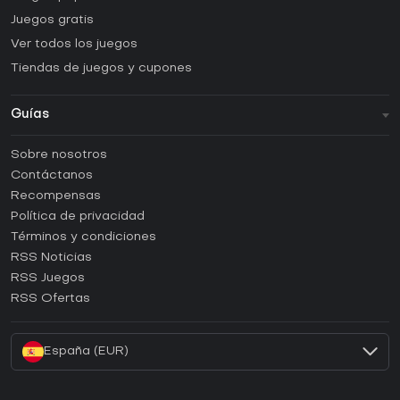
Juegos gratis
Ver todos los juegos
Tiendas de juegos y cupones
Guías
FAQ
Sobre nosotros
Guías y tutoriales
Contáctanos
¿Cómo activar una CD Key de Steam?
Recompensas
¿Cómo activar una CD Key de Epic Games?
Política de privacidad
Términos y condiciones
¿Cómo activar una CD Key de GOG?
RSS Noticias
¿Cómo activar una CD Key de Ubisoft Connect?
RSS Juegos
¿Cómo activar una CD Key de EA App?
RSS Ofertas
¿Cómo activar una CD Key de Battle.net?
España (EUR)