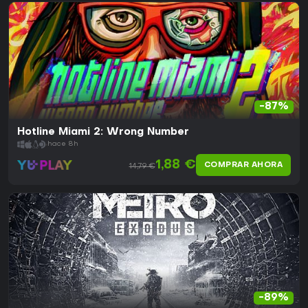
-87%
Hotline Miami 2: Wrong Number
hace 8h
1,88 €
COMPRAR AHORA
14,79 €
-89%