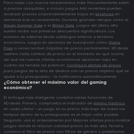
Para nada. Los nuevos lanzamientos indie frecuentemente salen
a precios asequibles, e incluso juegos AAA recientes pueden
alcanzar precios sorprendentemente bajos en
keyshops
en
semanas tras su lanzamiento. Durante grandes rebajas cómo el
Steam Summer Sale
o el
Winter Sale
, juegos del último año
suelen recibir sus primeros descuentos significativos. Los
eventos de editores llevan catálogos enteros a territorio
económico. Juegos en servicios de suscripción cómo
Game
Pass
a veces reciben bajadas de precio permanentes. XD.deals
rastrea cada cambio de precio en el momento en qué ocurre,
así qué las nuevas ofertas económicas aparecen aqui en
cuánto las tiendas las publican.
Configura alertas de precio
para juegos de tu lista de deseos con un precio objetivo qué se
ajuste a tu presupuesto - te notificamos automáticamente.
¿Cómo obtener el máximo valor del gaming
económico?
El enfoqué más inteligente combina varias funciones de
XD.deals. Primero, comprueba el indicador de
mínimo histórico
en cada oferta - un juego en su precio más bajo de todos los
tiempos dentro de tu presupuesto es el mejor valor posible.
Segundo, usa el ordenamiento por Mejores ofertas para mostrar
juegos dónde la relacion calidad-precio es más alta. Tercero,
combina el filtro de precio con filtros de género o plataforma