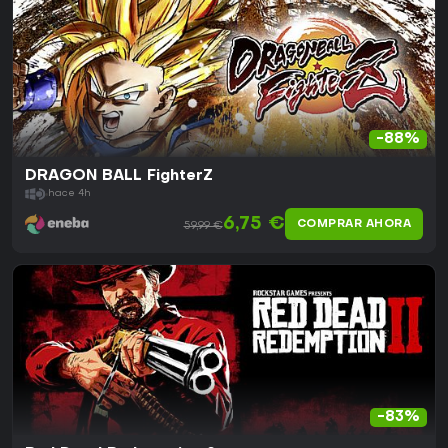
-88%
DRAGON BALL FighterZ
hace 4h
6,75 €
COMPRAR AHORA
59,99 €
-83%