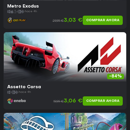
Metro Exodus
hace 4h
3,03 €
COMPRAR AHORA
29,99 €
-84%
Assetto Corsa
hace 4h
3,06 €
COMPRAR AHORA
19,99 €