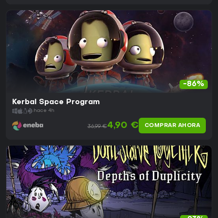
-86%
Kerbal Space Program
hace 4h
4,90 €
COMPRAR AHORA
36,99 €