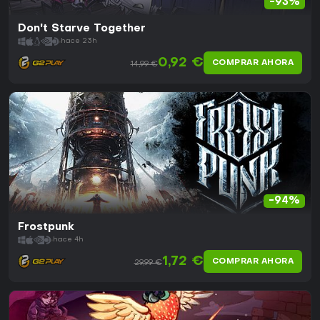
-93%
Don't Starve Together
hace 23h
0,92 €
COMPRAR AHORA
14,99 €
-94%
Frostpunk
hace 4h
1,72 €
COMPRAR AHORA
29,99 €