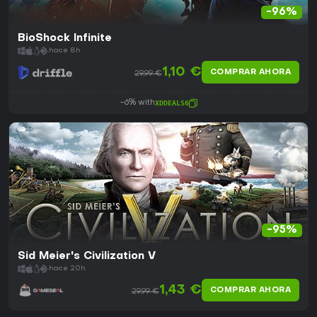
-96%
BioShock Infinite
hace 8h
1,10 €
COMPRAR AHORA
29,99 €
-6% with
XDDEALS6
-95%
Sid Meier's Civilization V
hace 20h
1,43 €
COMPRAR AHORA
29,99 €