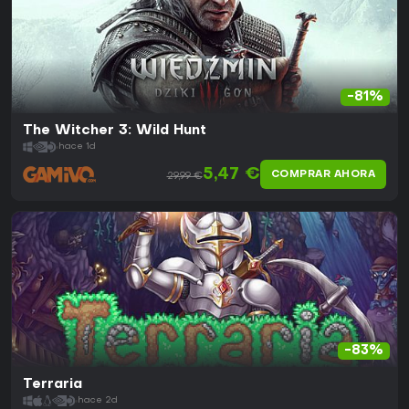
-81%
The Witcher 3: Wild Hunt
hace 1d
5,47 €
COMPRAR AHORA
29,99 €
-83%
Terraria
hace 2d