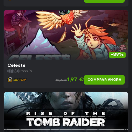
-89%
Celeste
hace 1d
1,97 €
COMPRAR AHORA
18,99 €