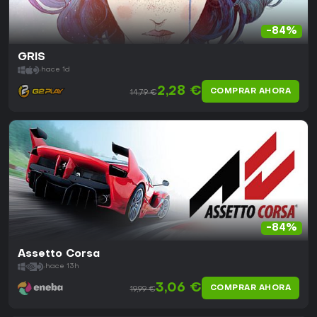
-84%
GRIS
hace 1d
2,28 €
COMPRAR AHORA
14,79 €
-84%
Assetto Corsa
hace 13h
3,06 €
COMPRAR AHORA
19,99 €