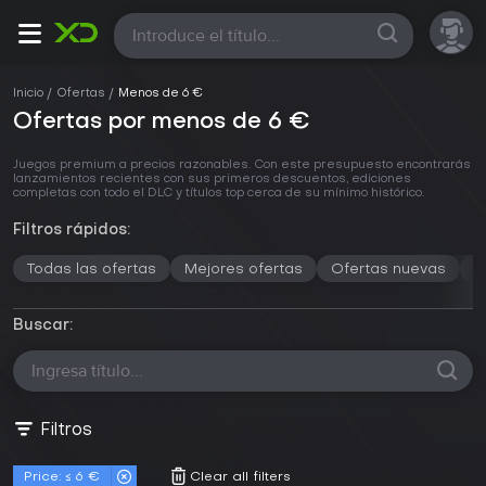
Todas
Inicio
Ofertas
Menos de 6 €
Ofertas por menos de 6 €
Juegos premium a precios razonables. Con este presupuesto encontrarás
lanzamientos recientes con sus primeros descuentos, ediciones
completas con todo el DLC y títulos top cerca de su mínimo histórico.
Filtros rápidos:
Todas las ofertas
Mejores ofertas
Ofertas nuevas
M
Buscar:
Filtros
Price: ≤ 6 €
Clear all filters