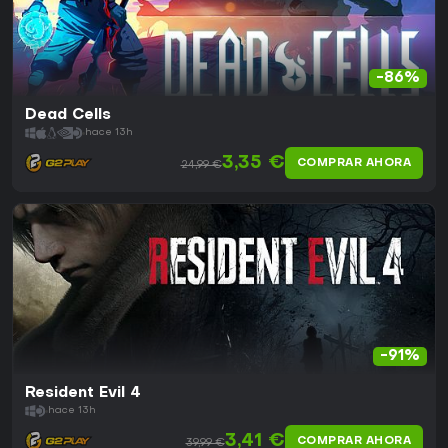
-86%
Dead Cells
hace 13h
3,35 €
COMPRAR AHORA
24,99 €
-91%
Resident Evil 4
hace 13h
3,41 €
COMPRAR AHORA
39,99 €