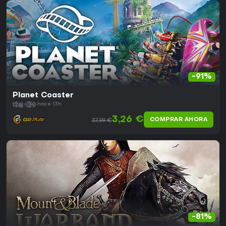
-91%
Planet Coaster
hace 13h
3,26 €
COMPRAR AHORA
37,99 €
-81%