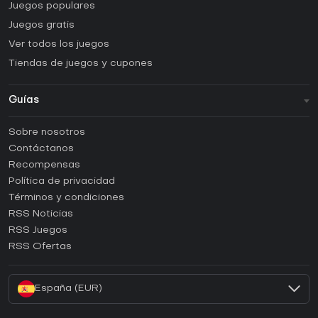
Juegos populares
Juegos gratis
Ver todos los juegos
Tiendas de juegos y cupones
Guías
FAQ
Sobre nosotros
Guías y tutoriales
Contáctanos
¿Cómo activar una CD Key de Steam?
Recompensas
¿Cómo activar una CD Key de Epic Games?
Política de privacidad
Términos y condiciones
¿Cómo activar una CD Key de GOG?
RSS Noticias
¿Cómo activar una CD Key de Ubisoft Connect?
RSS Juegos
¿Cómo activar una CD Key de EA App?
RSS Ofertas
¿Cómo activar una CD Key de Battle.net?
España (EUR)