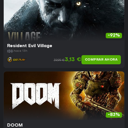
-92%
Resident Evil Village
hace 13h
3,13 €
COMPRAR AHORA
39,99 €
-83%
DOOM