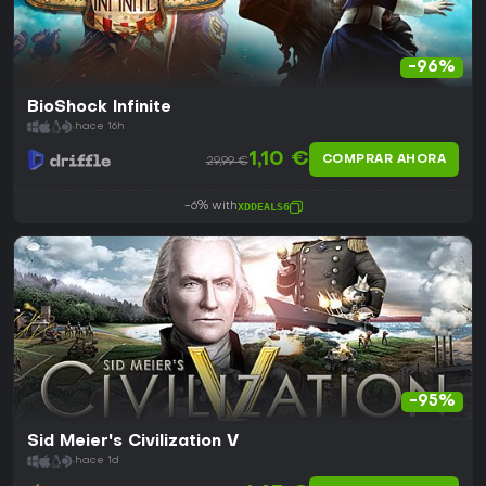
-96%
BioShock Infinite
hace 16h
1,10 €
COMPRAR AHORA
29,99 €
-6% with
XDDEALS6
-95%
Sid Meier's Civilization V
hace 1d