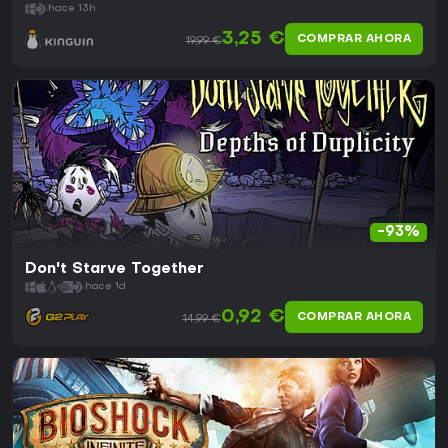
hace 13h
3,25 €
COMPRAR AHORA
19,99 €
-93%
Don't Starve Together
hace 1d
0,92 €
COMPRAR AHORA
14,99 €