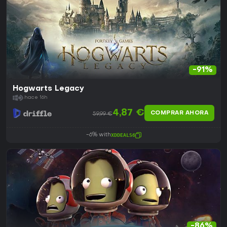
-91%
Hogwarts Legacy
hace 16h
4,87 €
COMPRAR AHORA
59,99 €
-6% with
XDDEALS6
-86%