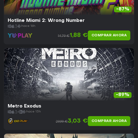
-87%
Hotline Miami 2: Wrong Number
hace 16h
1,88 €
COMPRAR AHORA
14,79 €
-89%
Metro Exodus
hace 13h
3,03 €
COMPRAR AHORA
29,99 €