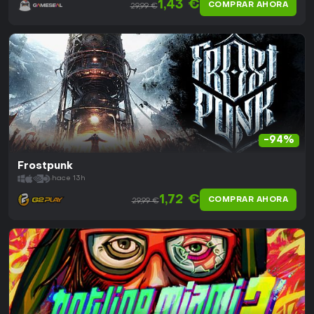
1,43 €
COMPRAR AHORA
29,99 €
-94%
Frostpunk
hace 13h
1,72 €
COMPRAR AHORA
29,99 €