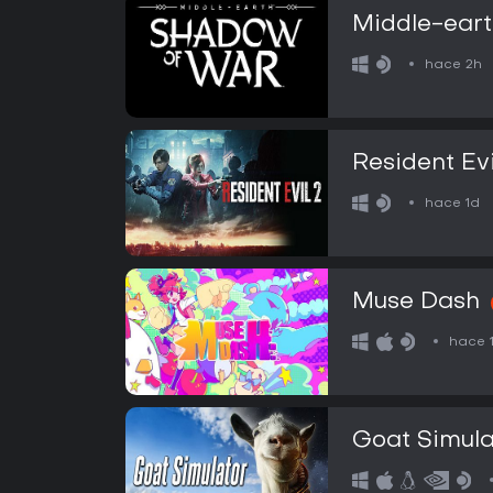
Middle-eart
hace 2h
Resident Evi
hace 1d
Muse Dash
hace 
Goat Simula