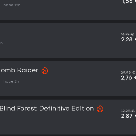
1,65
hace 19h
14,79 €
2,28
1h
 Tomb Raider
29,99 €
2,76 
hace 2h
Blind Forest: Definitive Edition
19,99 €
2,87