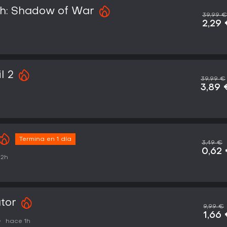
h: Shadow of War
39,99 €
2,29
l 2
39,99 €
3,89 
Termina en 1 día
3,49 €
0,62
12h
tor
9,99 €
1,66
hace 1h