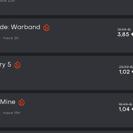
ace 20h
ade: Warband
19,99 €
3,85 
hace 2h
ry 5
29,99 
1,02
 Mine
18,99 €
1,04
hace 19h