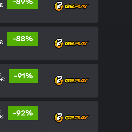
€
-89%
 €
-88%
 €
€
-91%
 €
€
-92%
 €