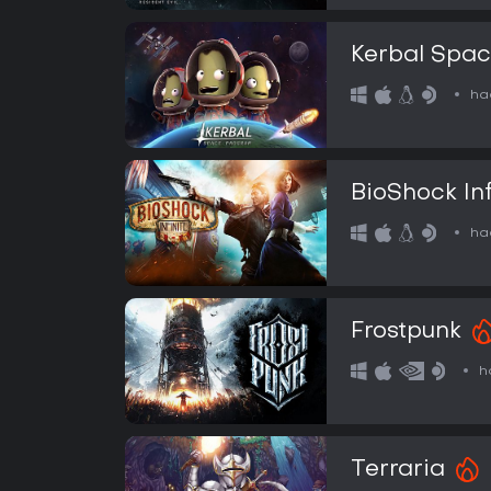
Kerbal Spa
ha
BioShock Inf
ha
Frostpunk
h
Terraria