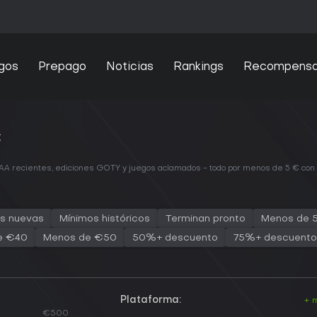
gos
Prepago
Noticias
Rankings
Recompens
€
s AAA recientes, ediciones GOTY y juegos aclamados - todo por menos de 5 € co
s nuevas
Mínimos históricos
Terminan pronto
Menos de 
e €40
Menos de €50
50%+ descuento
75%+ descuento
Plataforma:
+ 
€500