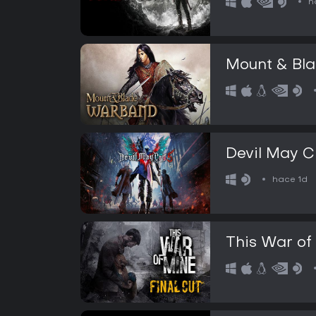
h
Mount & Bl
Devil May C
hace 1d
This War of