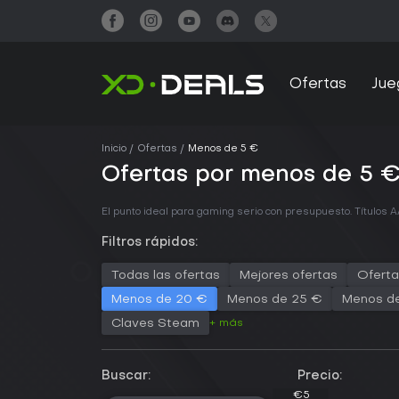
Ofertas
Jue
Inicio
Ofertas
Menos de 5 €
Ofertas por menos de 5 
El punto ideal para gaming serio con presupuesto. Título
Filtros rápidos:
Todas las ofertas
Mejores ofertas
Oferta
Menos de 20 €
Menos de 25 €
Menos d
+ más
Claves Steam
Buscar:
Precio:
€0
€0
€5