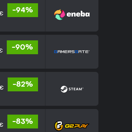
-94%
 €
-90%
€
-82%
 €
-83%
 €