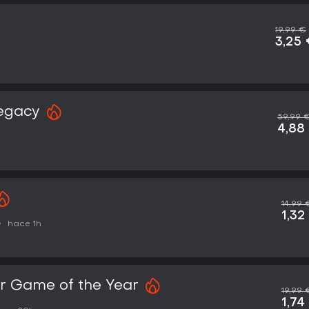
19,99 €
3,25
egacy
59,99 
4,88
14,99 
1,32
hace 1h
r Game of the Year
19,99 
1,74