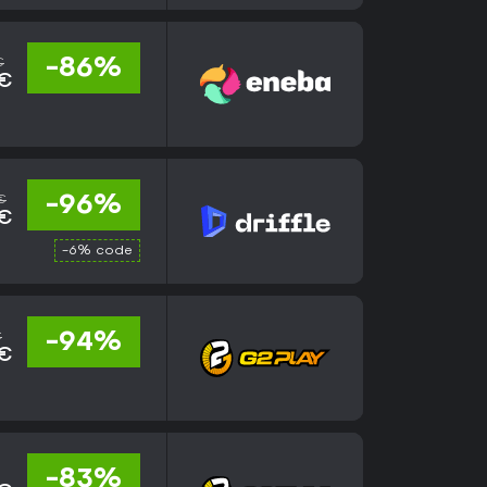
€
-86%
 €
€
-96%
 €
-6% code
€
-94%
 €
-83%