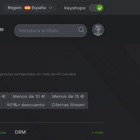
Region:
España
Keyshops:
Todas las plataformas
as
n precios comparados en más de 40 tiendas.
5 €
Menos de 10 €
Menos de 15 €
90%+ descuento
Ofertas Steam
DRM:
más
+ más