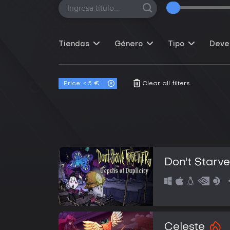
Tiendas
Género
Tipo
Deve
Price: ≤ 5 €
Clear all filters
Don't Starv
Celeste