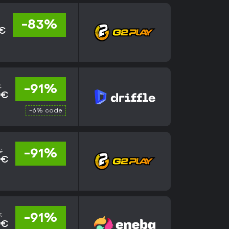
-83%
 €
€
-91%
 €
-6% code
€
-91%
 €
€
-91%
 €