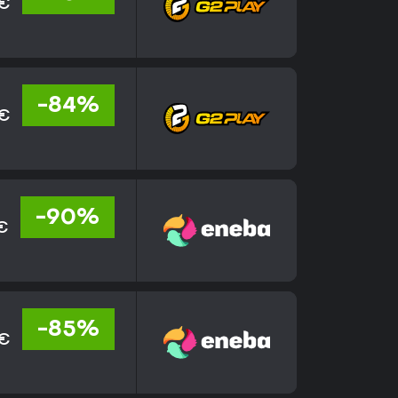
 €
-84%
 €
-90%
€
-85%
 €