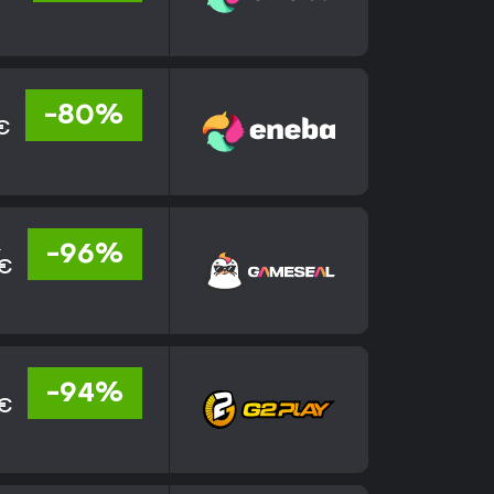
-80%
€
€
-96%
 €
-94%
 €