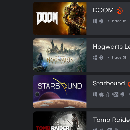
DOOM
hace 1h
Hogwarts L
hace 5h
Starbound
Tomb Raide