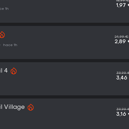
18,99 
1,97
ce 1h
24,99 €
2,89
hace 1h
l 4
39,99 
3,46
l Village
39,99 
3,16