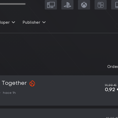
loper
Publisher
Orden
e Together
14,99 €
0,92
hace 1h