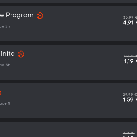
ce Program
36,99 
4,91
ce 2h
inite
29,99 
1,19
ce 5h
29,99 
1,59
ace 1h
9,75 €