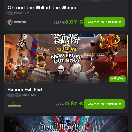
Ori and the Will of the Wisps
hace 49m
5,07 €
COMPRAR AHORA
29,99 €
-95%
Human Fall Flat
hace 12h
0,87 €
COMPRAR AHORA
19,99 €