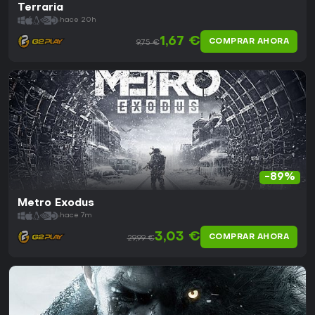
Terraria
hace 20h
1,67 €
COMPRAR AHORA
9,75 €
-89%
Metro Exodus
hace 7m
3,03 €
COMPRAR AHORA
29,99 €