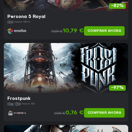
-82%
Persona 5 Royal
hace 48m
10,79 €
COMPRAR AHORA
59,99 €
-97%
Frostpunk
hace 16h
0,76 €
COMPRAR AHORA
29,99 €