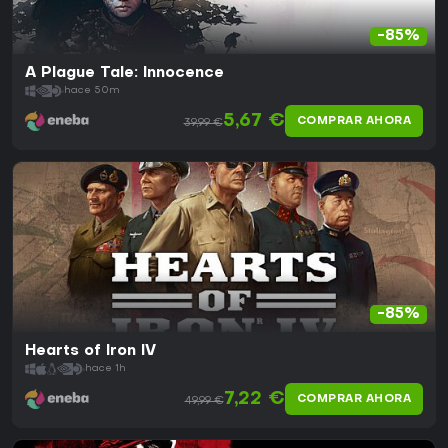
-85%
A Plague Tale: Innocence
hace 50m
5,67 €
COMPRAR AHORA
39,99 €
-85%
Hearts of Iron IV
hace 1h
7,22 €
COMPRAR AHORA
49,99 €