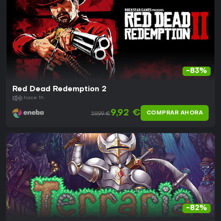
-83%
Red Dead Redemption 2
hace 1h
9,92 €
COMPRAR AHORA
59,99 €
-82%