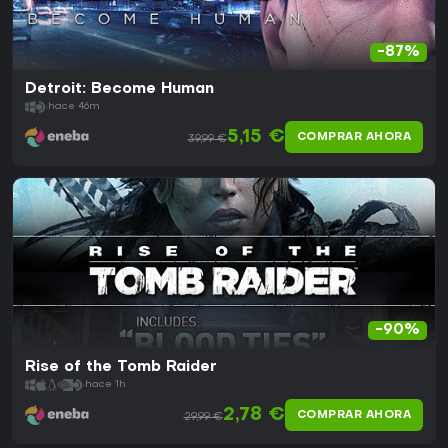
-87%
Detroit: Become Human
hace 46m
5,15 €
COMPRAR AHORA
39,99 €
-90%
Rise of the Tomb Raider
hace 1h
2,78 €
COMPRAR AHORA
29,99 €