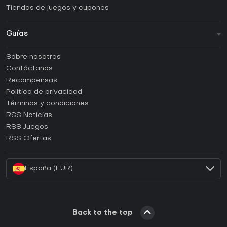
Tiendas de juegos y cupones
Guías
FAQ
Sobre nosotros
Guías y tutoriales
Contáctanos
¿Cómo activar una CD Key de Steam?
Recompensas
¿Cómo activar una CD Key de Epic Games?
Política de privacidad
Términos y condiciones
¿Cómo activar una CD Key de GOG?
RSS Noticias
¿Cómo activar una CD Key de Ubisoft Connect?
RSS Juegos
¿Cómo activar una CD Key de EA App?
RSS Ofertas
¿Cómo activar una CD Key de Battle.net?
España (EUR)
Back to the top