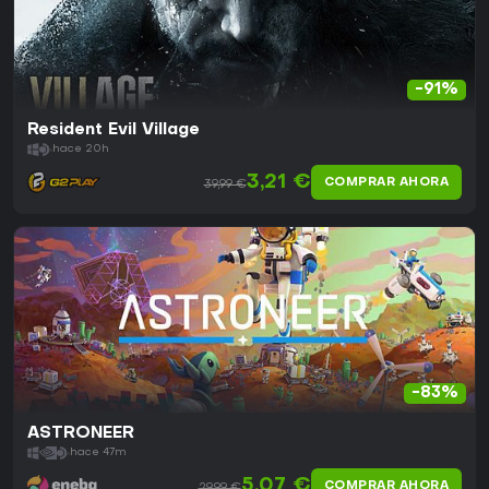
-91%
Resident Evil Village
hace 20h
3,21 €
COMPRAR AHORA
39,99 €
-83%
ASTRONEER
hace 47m
5,07 €
COMPRAR AHORA
29,99 €