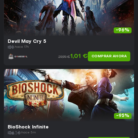
-96%
Devil May Cry 5
hace 17h
1,01 €
COMPRAR AHORA
29,99 €
-95%
BioShock Infinite
hace 5m