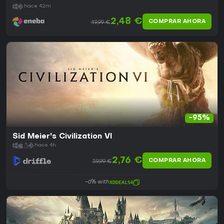
hace 42m
2,48 €
COMPRAR AHORA
49,99 €
-95%
Sid Meier's Civilization VI
hace 4h
2,76 €
COMPRAR AHORA
59,99 €
-6% with
XDDEALS6