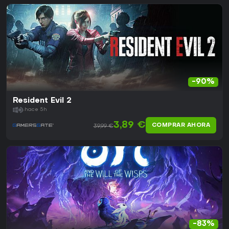
-90%
Resident Evil 2
hace 5h
3,89 €
COMPRAR AHORA
39,99 €
-83%