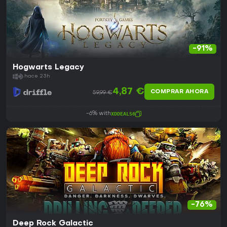
-91%
Hogwarts Legacy
hace 23h
4,87 €
COMPRAR AHORA
59,99 €
-6% with
XDDEALS6
-76%
Deep Rock Galactic