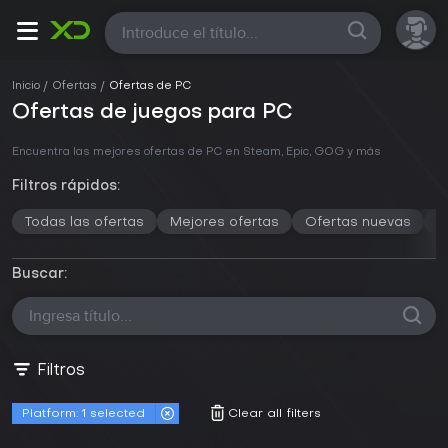
Todas
Inicio
Ofertas
Ofertas de PC
Ofertas de juegos para PC
Encuentra las mejores ofertas de PC en Steam, Epic, GOG y más
Filtros rápidos:
Todas las ofertas
Mejores ofertas
Ofertas nuevas
M
Buscar:
Filtros
Platform:
1
selected
Clear all filters