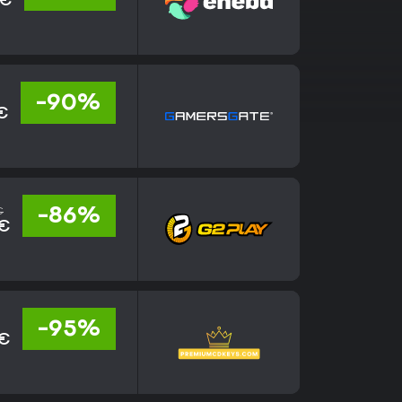
 €
-90%
€
€
-86%
 €
-95%
 €