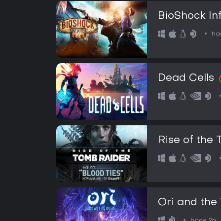
BioShock Inf
ha
Dead Cells
Rise of the
Ori and the 
hace 2h