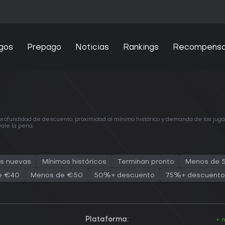
gos
Prepago
Noticias
Rankings
Recompens
 profundidad de descuento, proximidad al mínimo histórico y demanda de los jug
ale la pena.
s nuevas
Mínimos históricos
Terminan pronto
Menos de 
e €40
Menos de €50
50%+ descuento
75%+ descuento
Plataforma:
+ 