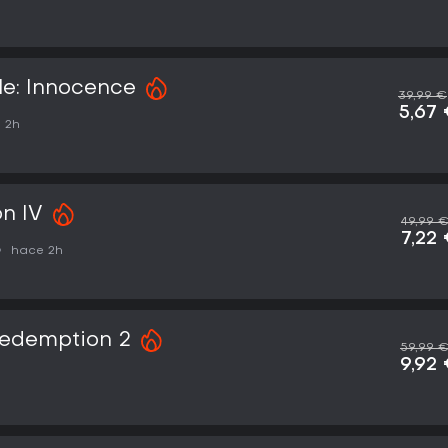
le: Innocence
39,99 €
5,67
 2h
on IV
49,99 
7,22
hace 2h
edemption 2
59,99 
9,92