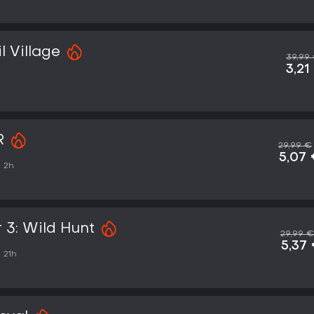
l Village
39,99
3,21
R
29,99 €
5,07
 2h
 3: Wild Hunt
29,99 €
5,37
 21h