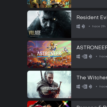
Resident Evi
hace 21h
ASTRONEE
hace
The Witcher
hace