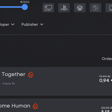
€500
€500
loper
Publisher
Orden
e Together
14,99 €
0,94
hace 1h
ecome Human
39,99 