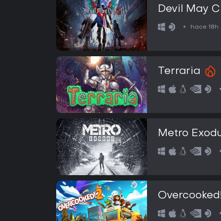
Devil May C
hace 18h
Terraria
Metro Exod
Overcooked!