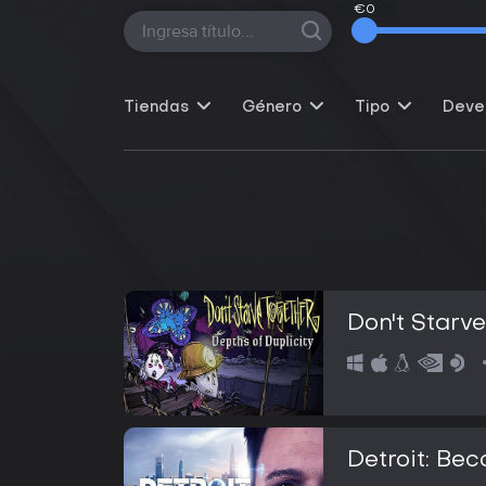
€0
€0
Tiendas
Género
Tipo
Deve
Don't Starv
Detroit: B