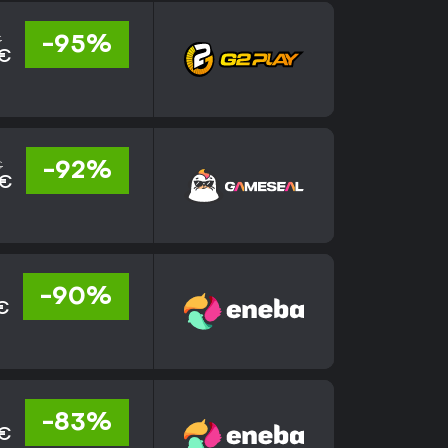
€
-95%
 €
€
-92%
 €
-90%
€
-83%
 €