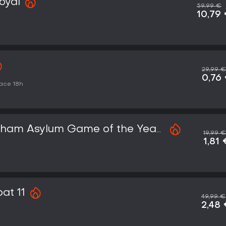
oyal
59,99 €
10,79
29,99 €
0,76
ace 18h
kham Asylum Game of the Year
19,99 €
1,81
at 11
49,99 €
2,48