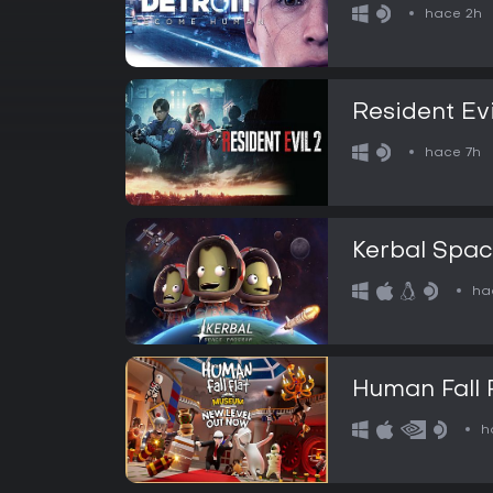
hace 2h
Resident Evi
hace 7h
Kerbal Spa
ha
Human Fall 
h