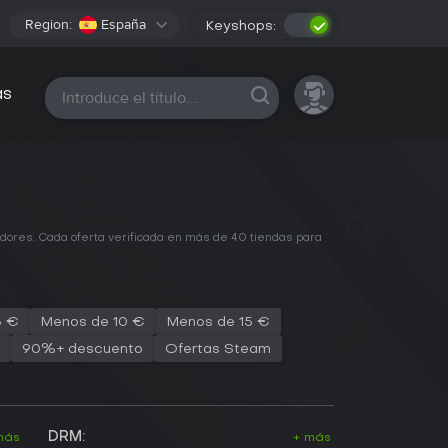
Region:
España
Keyshops:
Todas las plataformas
as
adores. Cada oferta verificada en más de 40 tiendas para
5 €
Menos de 10 €
Menos de 15 €
90%+ descuento
Ofertas Steam
DRM:
más
+ más