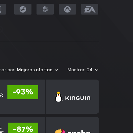
ar por:
Mejores ofertas
Mostrar:
24
-93%
 €
€
-87%