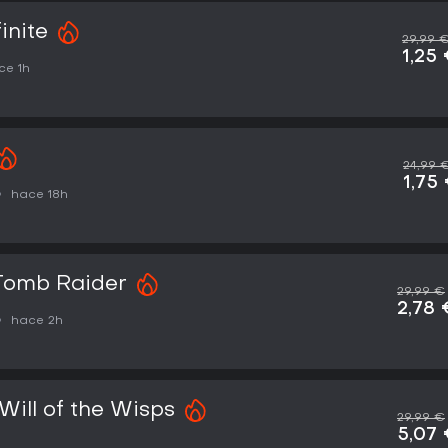
inite
29,99 
1,25
ce 1h
24,99 
1,75
hace 18h
 Tomb Raider
29,99 €
2,78 
hace 2h
Will of the Wisps
29,99 €
5,07