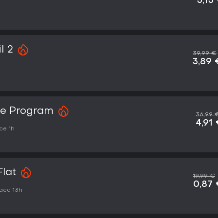
5,15
l 2
39,99 €
3,89 
ce Program
36,99 
4,91
ce 1h
Flat
19,99 €
0,87
ace 13h