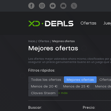
Ofertas
Jue
Inicio
Ofertas
Mejores ofertas
Mejores ofertas
Las ofertas mejor valoradas ahora mismo, clasificadas por
asegurar un precio genuinamente bueno en un juego que v
Filtros rápidos:
Todas las ofertas
Mejores ofertas
Oferta
Menos de 20 €
Menos de 25 €
Menos d
+ más
Claves Steam
Buscar:
Precio: