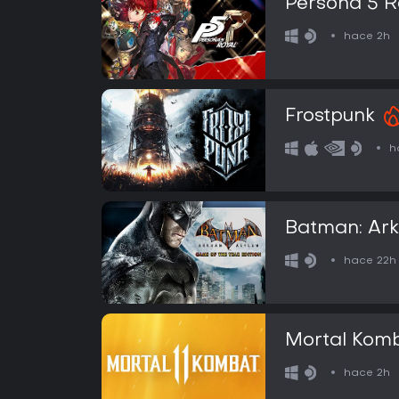
Persona 5 R
hace 2h
Frostpunk
h
Batman: Ar
Edition
hace 22h
Mortal Komb
hace 2h