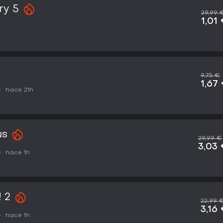
ry 5
29,99 
1,01
9,75 €
1,67
hace 21h
us
29,99 €
3,03
hace 1h
 2
22,99 
3,16
hace 1h