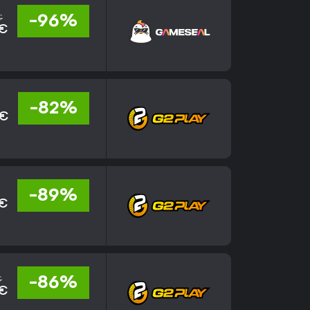
€
-96%
 €
-82%
 €
-89%
 €
€
-86%
 €